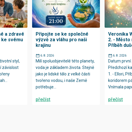
né a zdravé
Připojte se ke společné
Veronika W
h ke svému
výzvě za vláhu pro naši
2. - Město 
krajinu
Příběh duš
6. 8. 2026
6. 8. 2026
ivotní styl,
Milí spoluobjevitelé této planety,
Datum první 
í závislost
voda je základem života. Stejně
Předchozí ka
kořeny
jako je lidské tělo z velké části
1. - Ellori, Př
ah...
tvořeno vodou, i naše Země
koridorem p
potřebuje...
Vnímala papr
přečíst
přečíst