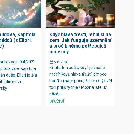
ildová, Kapitola
Když hlava třeští, lehni si na
rádců (z Ellori,
zem. Jak funguje uzemnění
e)
a proč k němu potřebuješ
minerály
publikace: 9.4.2023
5. 8. 2026
Znáte ten pocit, když je všeho
pitola zde: Kapitola
moc? Když hlava třeští, emoce
íběh duše Ellori letěla
bouří a máte pocit, že se celý svět
áté dimenze.
točí příliš rychle? Možná jste už
sky...
někde...
přečíst