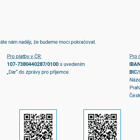
áváte nám naději, že budeme moci pokračovat.
Pro platby v ČR:
Pro 
107-7380440287/0100
s uvedením
IBA
„Dar“ do zprávy pro příjemce.
BIC
Náze
Prah
Česk