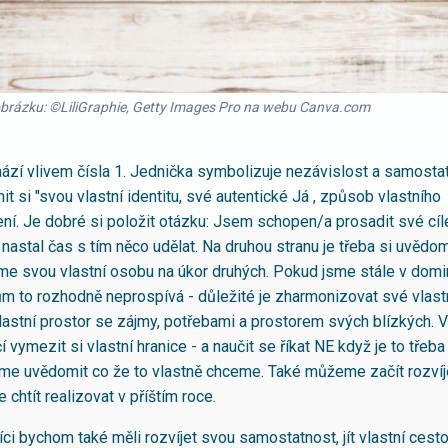
 obrázku: ©LiliGraphie, Getty Images Pro na webu Canva.com
hází vlivem čísla 1. Jednička symbolizuje nezávislost a samostat
t si "svou vlastní identitu, své autentické Já , způsob vlastního
í. Je dobré si položit otázku: Jsem schopen/a prosadit své cí
nastal čas s tím něco udělat. Na druhou stranu je třeba si uvědom
e svou vlastní osobu na úkor druhých. Pokud jsme stále v domin
m to rozhodně neprospívá - důležité je zharmonizovat své vlastn
vlastní prostor se zájmy, potřebami a prostorem svých blízkých. V
í vymezit si vlastní hranice - a naučit se říkat NE když je to třeb
me uvědomit co že to vlastně chceme. Také můžeme začít rozvíje
chtít realizovat v příštím roce.
ci bychom také měli rozvíjet svou samostatnost, jít vlastní cest