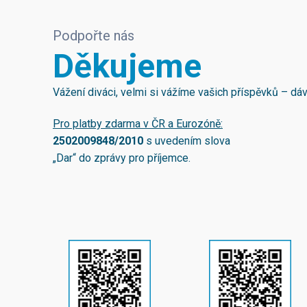
Podpořte nás
Děkujeme
Vážení diváci, velmi si vážíme vašich příspěvků – d
Pro platby zdarma v ČR a Eurozóně:
2502009848/2010
s uvedením slova
„Dar“ do zprávy pro příjemce.