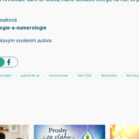
Šourková
logie-a-numerologie
skavým svolením autora
erologie
autentické Já
Harmonizace
říjen 2023
Rovnováha
Věra Šou