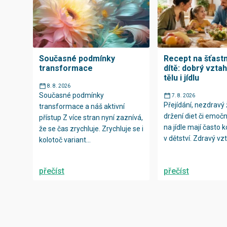
Současné podmínky
Recept na šťast
transformace
dítě: dobrý vzta
tělu i jídlu
8. 8. 2026
Současné podmínky
7. 8. 2026
Přejídání, nezdravý ž
transformace a náš aktivní
držení diet či emočn
přístup Z více stran nyní zaznívá,
na jídle mají často 
že se čas zrychluje. Zrychluje se i
v dětství. Zdravý vzt
kolotoč variant...
přečíst
přečíst