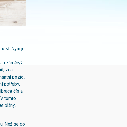
nost. Nyní je
le a záměry?
it, zda
antní pozici,
í potřeby,
ibrace čísla
a V tomto
t plány,
ou. Než se do