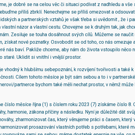
me, je dobré se na celou věc či situaci podívat z nadhledu a vše 
ebuďme příliš zbrklí. Nenechejme se příliš omezovat a odsouvat
idských a partnerských vztahů je však třeba si uvědomit , že i p
a vlastní názor a vlastní cestu. Chovejme se k druhým tak, jak c
k nám. Zesiluje se touha dosáhnout svých cílů. Můžeme se nauči
 získat nové poznatky. Osvobodit se od toho, co nás omezuje a
teré nás baví. Pakliže chceme, aby nám do života vstoupilo něco n
o staré. Uklidit si vnitřní i vnější prostor.
e vhodný k hlubšímu sebepoznání, k rozvíjení tvořivosti a také k 
nečnosti. Cílem tohoto měsíce je být sám sebou a to i v partnersk
erovi/partnerce bychom také měli nechat prostor, v němž může
 číslo měsíce října (1) s číslem roku 2023 (7) získáme číslo 8.
hy, harmonie, zákona příčiny a následku. Nyní je důležité dát svůj
ováhy, zharmonizovat čas, který věnujeme práci s časem, který
harmonizovat prosazování vlastních potřeb s potřebami, které mají
v rovnováze sami se sebou, máme dostatek energie na vše, co 