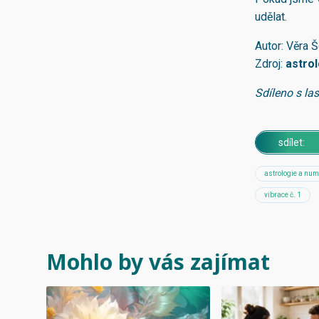
udělat.
Autor: Věra 
Zdroj:
astro
Sdíleno s la
sdílet:
astrologie a num
vibrace č. 1
Mohlo by vás zajímat