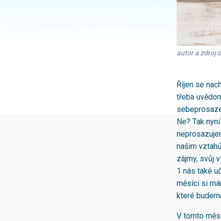
autor a zdroj
Říjen se nac
třeba uvědomi
sebeprosazen
Ne? Tak nyní 
neprosazujem
našim vztahů
zájmy, svůj 
1 nás také uč
měsíci si má
které budeme 
V tomto měsí