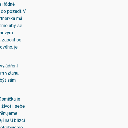
si řádně
 do pozadí. V
artner/ka má
hceme aby se
t novým
 zapojit se
ového, je
vyjádření
ém vztahu.
 být sám
 Osmička je
 život i sebe
 věnujeme
 naši blízcí.
potřebujeme