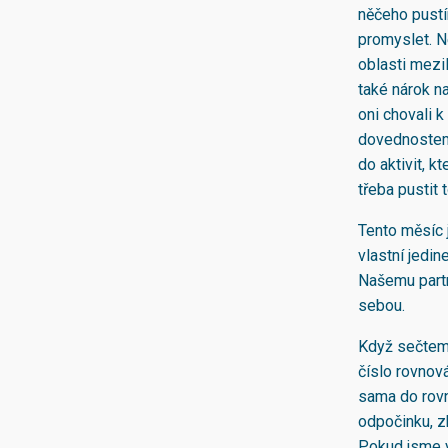
něčeho pustí
promyslet. N
oblasti mezil
také nárok n
oni chovali 
dovednostem,
do aktivit, k
třeba pustit t
Tento měsíc j
vlastní jedi
Našemu partn
sebou.
Když sečteme
číslo rovnová
sama do rovn
odpočinku, z
Pokud jsme 