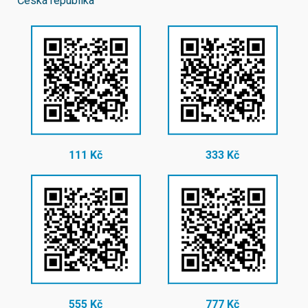
Česká republika
111 Kč
333 Kč
555 Kč
777 Kč