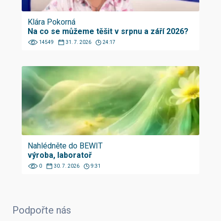
Klára Pokorná
Na co se můžeme těšit v srpnu a září 2026?
14549
31. 7. 2026
24:17
Nahlédněte do BEWIT
výroba, laboratoř
0
30. 7. 2026
9:31
Podpořte nás