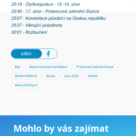
20:18 - Čtyřkonjunkce - 15.-16. únor
20:40 - 17. únor - Prstencové zatmění Slunce
25:07 - Konstelace působící na Českou republiku
29:37 - Vibrující prázdnota
30:01 - Rozloučení
sdílet:
Býk
Nejvýznamnější konstelace
Prstencové zatmění Slunce
Richard Stříbrný
Slunce
únor 2026
Vodnář
www.stribrny.cz
Mohlo by vás zajímat