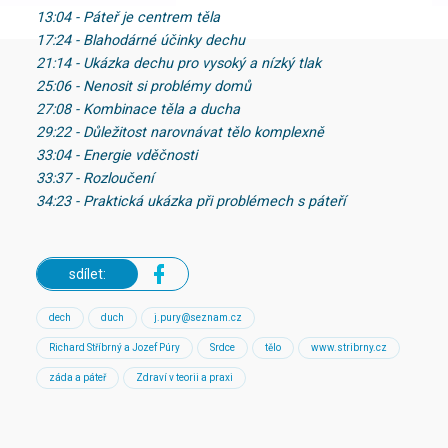
13:04 - Páteř je centrem těla
17:24 - Blahodárné účinky dechu
21:14 - Ukázka dechu pro vysoký a nízký tlak
25:06 - Nenosit si problémy domů
27:08 - Kombinace těla a ducha
29:22 - Důležitost narovnávat tělo komplexně
33:04 - Energie vděčnosti
33:37 - Rozloučení
34:23 - Praktická ukázka při problémech s páteří
sdílet:
dech
duch
j.pury@seznam.cz
Richard Stříbrný a Jozef Púry
Srdce
tělo
www.stribrny.cz
záda a páteř
Zdraví v teorii a praxi