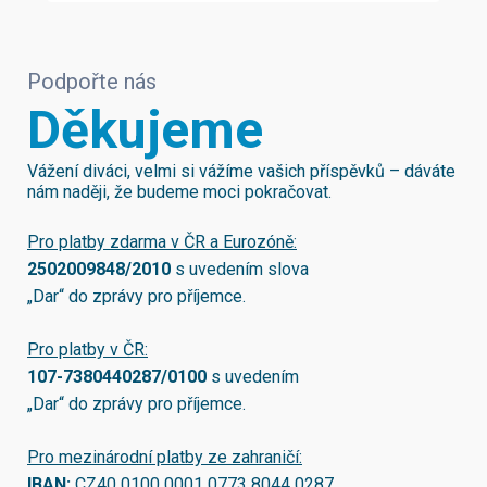
Podpořte nás
Děkujeme
Vážení diváci, velmi si vážíme vašich příspěvků – dáváte
nám naději, že budeme moci pokračovat.
Pro platby zdarma v ČR a Eurozóně:
2502009848/2010
s uvedením slova
„Dar“ do zprávy pro příjemce.
Pro platby v ČR:
107-7380440287/0100
s uvedením
„Dar“ do zprávy pro příjemce.
Pro mezinárodní platby ze zahraničí:
IBAN:
CZ40 0100 0001 0773 8044 0287