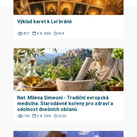
Výklad karet k Lví bráně
817
4. 8. 2026
45:4
Nat. Milena Simeoni - Tradiční evropská
medicína: Starodávné kořeny pro zdraví a
odolnost dnešních občanů
150
3. 8. 2026
23:20