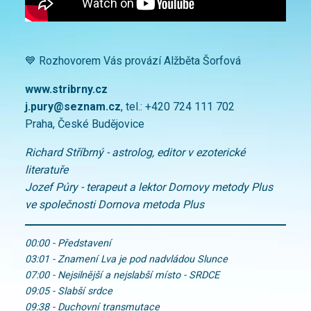
💙 Rozhovorem Vás provází Alžběta Šorfová
www.stribrny.cz
j.pury@seznam.cz
, tel.: +420 724 111 702
Praha, České Budějovice
Richard Stříbrný - astrolog, editor v ezoterické
literatuře
Jozef Púry - terapeut a lektor Dornovy metody Plus
ve společnosti Dornova metoda Plus
00:00 - Představení
03:01 - Znamení Lva je pod nadvládou Slunce
07:00 - Nejsilnější a nejslabší místo - SRDCE
09:05 - Slabší srdce
09:38 - Duchovní transmutace