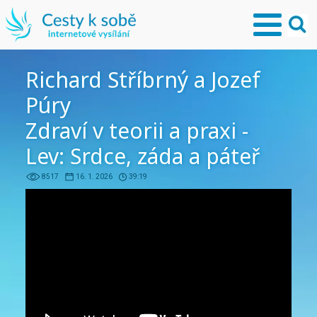
Richard Stříbrný a Jozef
Púry
Zdraví v teorii a praxi -
Lev: Srdce, záda a páteř
8517
16. 1. 2026
39:19