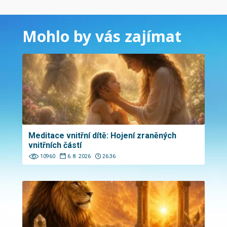
Mohlo by vás zajímat
Meditace vnitřní dítě: Hojení zraněných
vnitřních částí
10960
6. 8. 2026
26:36