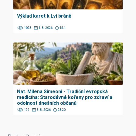
Výklad karet k Lví bráně
1023
4. 8. 2026
45:4
Nat. Milena Simeoni - Tradiční evropská
medicína: Starodávné kořeny pro zdraví a
odolnost dnešních občanů
179
3. 8. 2026
23:20