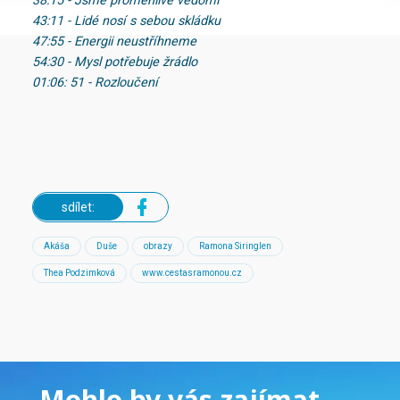
38:15 - Jsme proměnlivé vědomí
43:11 - Lidé nosí s sebou skládku
47:55 - Energii neustříhneme
54:30 - Mysl potřebuje žrádlo
01:06: 51 - Rozloučení
sdílet:
Akáša
Duše
obrazy
Ramona Siringlen
Thea Podzimková
www.cestasramonou.cz
Mohlo by vás zajímat