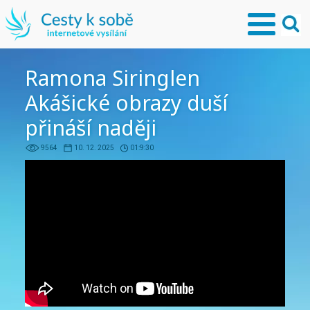
Ramona Siringlen
Akášické obrazy duší
přináší naději
9564
10. 12. 2025
01:9:30