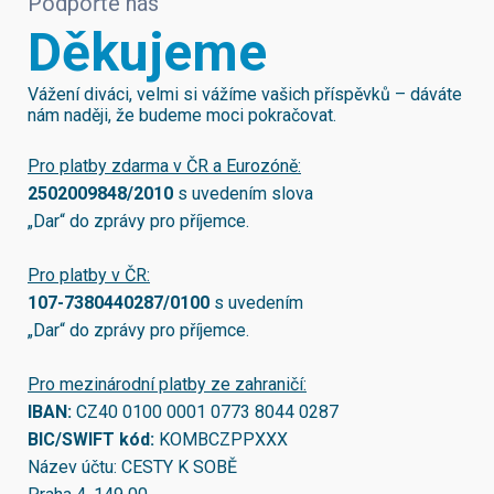
Podpořte nás
Děkujeme
Vážení diváci, velmi si vážíme vašich příspěvků – dáváte
nám naději, že budeme moci pokračovat.
Pro platby zdarma v ČR a Eurozóně:
2502009848/2010
s uvedením slova
„Dar“ do zprávy pro příjemce.
Pro platby v ČR:
107-7380440287/0100
s uvedením
„Dar“ do zprávy pro příjemce.
Pro mezinárodní platby ze zahraničí:
IBAN:
CZ40 0100 0001 0773 8044 0287
BIC/SWIFT kód:
KOMBCZPPXXX
Název účtu: CESTY K SOBĚ