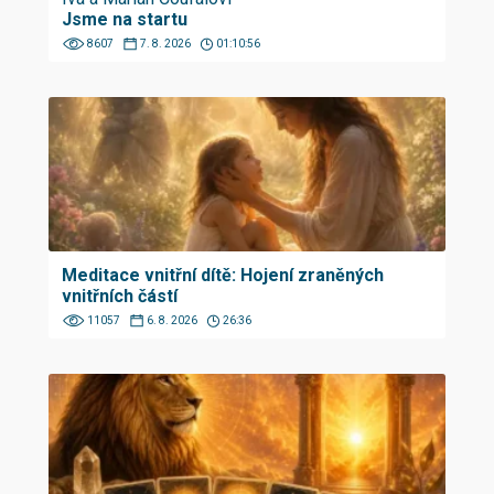
Jsme na startu
8607
7. 8. 2026
01:10:56
Meditace vnitřní dítě: Hojení zraněných
vnitřních částí
11057
6. 8. 2026
26:36