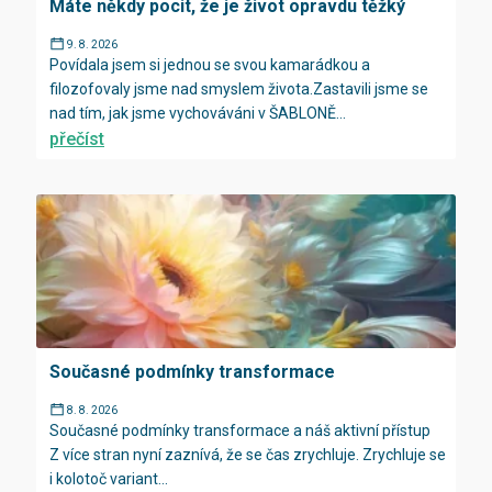
Máte někdy pocit, že je život opravdu těžký
9. 8. 2026
Povídala jsem si jednou se svou kamarádkou a
filozofovaly jsme nad smyslem života.Zastavili jsme se
nad tím, jak jsme vychováváni v ŠABLONĚ...
přečíst
Současné podmínky transformace
8. 8. 2026
Současné podmínky transformace a náš aktivní přístup
Z více stran nyní zaznívá, že se čas zrychluje. Zrychluje se
i kolotoč variant...