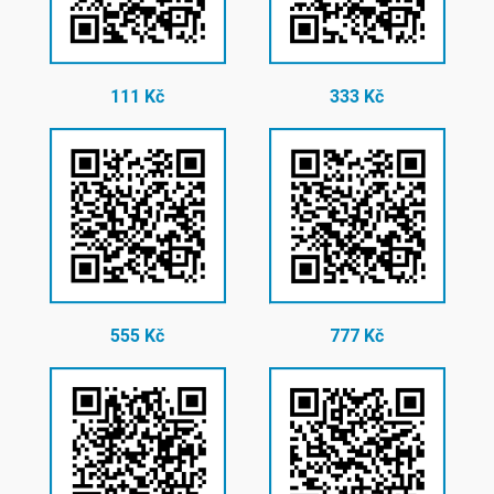
111 Kč
333 Kč
555 Kč
777 Kč