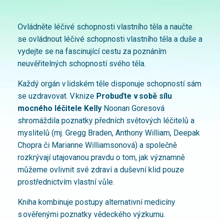
Ovládněte léčivé schopnosti vlastního těla a naučte
se ovládnout léčivé schopnosti vlastního těla a duše a
vydejte se na fascinující cestu za poznáním
neuvěřitelných schopností svého těla.
Každý orgán v lidském těle disponuje schopností sám
se uzdravovat. V knize
Probuďte v sobě sílu
mocného léčitele Kelly
Noonan Goresová
shromáždila poznatky předních světových léčitelů a
myslitelů (mj. Gregg Braden, Anthony William, Deepak
Chopra či Marianne Williamsonová) a společně
rozkrývají utajovanou pravdu o tom, jak významně
můžeme ovlivnit své zdraví a duševní klid pouze
prostřednictvím vlastní vůle.
Kniha kombinuje postupy alternativní medicíny
s ověřenými poznatky vědeckého výzkumu.