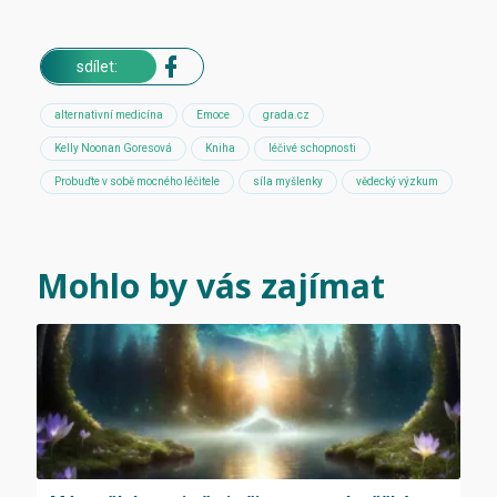
sdílet:
alternativní medicína
Emoce
grada.cz
Kelly Noonan Goresová
Kniha
léčivé schopnosti
Probuďte v sobě mocného léčitele
síla myšlenky
vědecký výzkum
Mohlo by vás zajímat