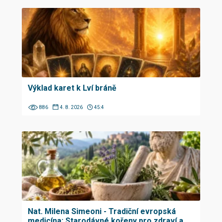
Výklad karet k Lví bráně
886
4. 8. 2026
45:4
Nat. Milena Simeoni - Tradiční evropská
medicína: Starodávné kořeny pro zdraví a