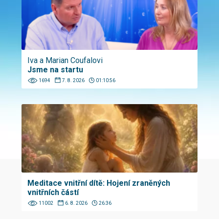
Iva a Marian Coufalovi
Jsme na startu
1694
7. 8. 2026
01:10:56
Meditace vnitřní dítě: Hojení zraněných
vnitřních částí
11002
6. 8. 2026
26:36