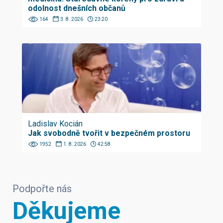
odolnost dnešních občanů
164
3. 8. 2026
23:20
Ladislav Kocián
Jak svobodně tvořit v bezpečném prostoru
1952
1. 8. 2026
42:58
Podpořte nás
Děkujeme