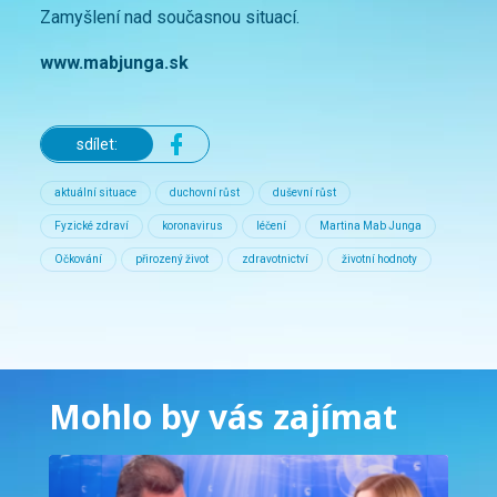
Zamyšlení nad současnou situací.
www.mabjunga.sk
sdílet:
aktuální situace
duchovní růst
duševní růst
Fyzické zdraví
koronavirus
léčení
Martina Mab Junga
Očkování
přirozený život
zdravotnictví
životní hodnoty
Mohlo by vás zajímat