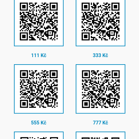
111 Kč
333 Kč
555 Kč
777 Kč