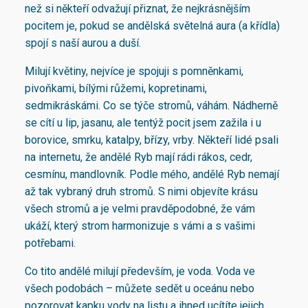
než si někteří odvažují přiznat, že nejkrásnějším
pocitem je, pokud se andělská světelná aura (a křídla)
spojí s naší aurou a duší.
Milují květiny, nejvíce je spojuji s pomněnkami,
pivoňkami, bílými růžemi, kopretinami,
sedmikráskámi. Co se týče stromů, váhám. Nádherně
se cítí u lip, jasanu, ale tentýž pocit jsem zažila i u
borovice, smrku, katalpy, břízy, vrby. Někteří lidé psali
na internetu, že andělé Ryb mají rádi rákos, cedr,
cesmínu, mandlovník. Podle mého, andělé Ryb nemají
až tak vybraný druh stromů. S nimi objevíte krásu
všech stromů a je velmi pravděpodobné, že vám
ukáží, který strom harmonizuje s vámi a s vašimi
potřebami.
Co tito andělé milují především, je voda. Voda ve
všech podobách – můžete sedět u oceánu nebo
pozorovat kapku vody na listu a ihned ucítíte jejich