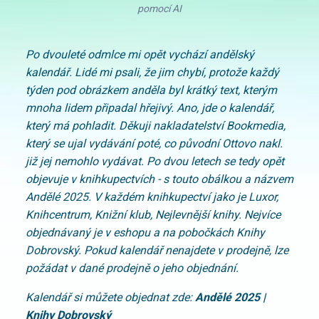
pomocí AI
Po dvouleté odmlce mi opět vychází andělský
kalendář. Lidé mi psali, že jim chybí, protože každý
týden pod obrázkem anděla byl krátký text, kterým
mnoha lidem připadal hřejivý. Ano, jde o kalendář,
který má pohladit. Děkuji nakladatelství Bookmedia,
který se ujal vydávání poté, co původní Ottovo nakl.
již jej nemohlo vydávat.
Po dvou letech se tedy opět
objevuje v knihkupectvích - s touto obálkou a názvem
Andělé 2025. V každém knihkupectví jako je Luxor,
Knihcentrum, Knižní klub, Nejlevnější knihy. Nejvíce
objednávaný je v eshopu a na pobočkách Knihy
Dobrovský. Pokud kalendář nenajdete v prodejně, lze
požádat v dané prodejně o jeho objednání.
Kalendář si můžete objednat zde:
Andělé 2025 |
Knihy Dobrovský