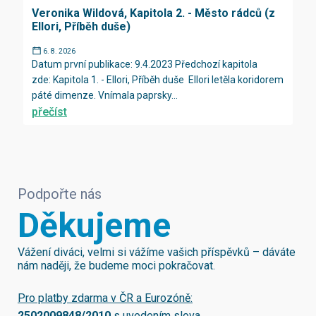
Veronika Wildová, Kapitola 2. - Město rádců (z
Ellori, Příběh duše)
6. 8. 2026
Datum první publikace: 9.4.2023 Předchozí kapitola
zde: Kapitola 1. - Ellori, Příběh duše Ellori letěla koridorem
páté dimenze. Vnímala paprsky...
přečíst
Podpořte nás
Děkujeme
Vážení diváci, velmi si vážíme vašich příspěvků – dáváte
nám naději, že budeme moci pokračovat.
Pro platby zdarma v ČR a Eurozóně:
2502009848/2010
s uvedením slova