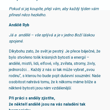
Pokud si jej koupíte, přeji vám, aby každý týden vám
přinesl něco hezkého.
Andělé Ryb
Já a andělé – vše splývá a je v jedno Boží láskou
spojené.
Díkybohu zato, že svět je pestrý. Je přece báječné, že
bylo stvořeno tolik krásných bytostí a energií –
andělé, mistři, lidi, elfové, víly, zvířata, stromy, živly,
jednorožci…. Každý z nás si tak může vybrat „svou
rodinu“, s kterou ho bude pojit duševní souznění. Naše
osobitost nahrává tomu, že k někomu máme blíže a
některé bytosti jsou nám vzdálenější.
Při práci s anděly zjistíte,
že někteří andělé jsou na vás naladěni tak