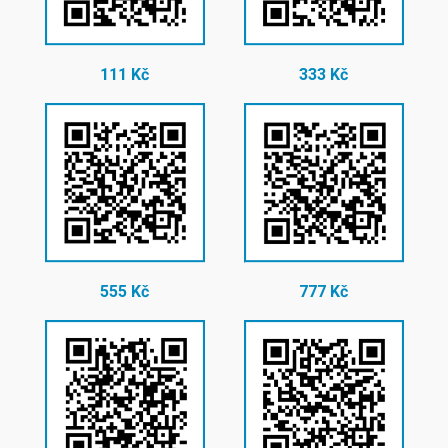
111 Kč
333 Kč
555 Kč
777 Kč