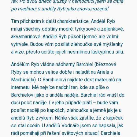
lev. Po dvou dnech služby v nemocnici jsem se cítila
po meditaci s anděly Ryb jako znovuzrozená
.“
Tím přicházím k další charakteristice. Andělé Ryb
milují všechny odstíny modré, tyrkysové a zelenkavé,
akvamarínové. Andělé Ryb působí jemně, ale velmi
vytrvale. Budou vám posílat zlehoučka své myšlenky
a vize, přesto ucítíte jejich nesmírnou láskyplnou sílu.
Andělům Ryb vládne nádherný Barchiel (březnové
Ryby se mohou velice dobře i naladit na Ariela a
Machidiela). O Barchielovi najdete dost materiálů na
internetu. Mě nejvíce nadchl ten, kde se píše o
Barchielovi jako o andělu naděje. Barchiel rád vnáší do
duší pocit naděje. I v jeho případě platí – bude vám
posílat naději po kapkách, zlehoučka a jemně jak je u
andělů Ryb zvykem. Náhle však zjistíte, že z kapiček
se stal oceán. U andělů Vodnáře jsem se napsala, jak
rádi pomáhají při řešení světových situací. Barchiela