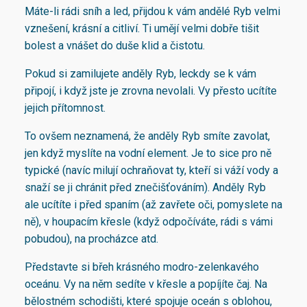
Máte-li rádi sníh a led, přijdou k vám andělé Ryb velmi
vznešení, krásní a citliví. Ti umějí velmi dobře tišit
bolest a vnášet do duše klid a čistotu.
Pokud si zamilujete anděly Ryb, leckdy se k vám
připojí, i když jste je zrovna nevolali. Vy přesto ucítíte
jejich přítomnost.
To ovšem neznamená, že anděly Ryb smíte zavolat,
jen když myslíte na vodní element. Je to sice pro ně
typické (navíc milují ochraňovat ty, kteří si váží vody a
snaží se ji chránit před znečišťováním). Anděly Ryb
ale ucítíte i před spaním (až zavřete oči, pomyslete na
ně), v houpacím křesle (když odpočíváte, rádi s vámi
pobudou), na procházce atd.
Představte si břeh krásného modro-zelenkavého
oceánu. Vy na něm sedíte v křesle a popíjíte čaj. Na
bělostném schodišti, které spojuje oceán s oblohou,