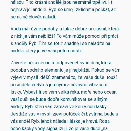
náladu. Tito krásní andělé jsou nesmírně trpěliví. I ti
nejhravější andělé Ryb se umějí zklidnit a počkat, až
se na ně člověk naladí.
Voda má různé podoby, a tak je dobré si ujasnit, která
z nich je vám nejbližší. To vám může pomoci při práci
s anděly Ryb. Tím se totiž snadněji se naladíte na
anděla, který je ve vaší přítomnosti.
Zavřete oči a nechejte odpovědět svou duši, která
podoba vodního elementu je jí nejbližší. Pokud se vám
vyjeví v mysli déšť, znamená to, že vaše duše touží
po andělech Ryb s jemnými a něžnými vibracemi
lásky. Vybaví-li se vám velká řeka, moře nebo oceán,
vaší duši se bude dobře komunikovat se silnými
anděly Ryb, kteří vás zaplaví velkou vlnou lásky.
Jestliže vás v mysli zjeví potůček či bystřina, bude u
vás anděl Ryb, jehož nálada i láska je hravá. Rosa
nebo kapky vody signalizují, že je vaše duše „na