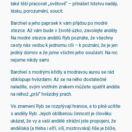
také těší pracovat „světově“ – přinášet lidstvu naději,
lásku, porozumění, soucit.
Barchiel a jeho paprsek k vám přijdou po modré
stezce. Až vám bude v životě úzko, zavolejte anděly.
Na modré stezce andělů Ryb poznáte, že všechny
cesty nás vedou k jednomu cíli – k poznání, že je jen
jediný domov a že jsme všichni jeho součástí. Na nic
nejsme nikdy sami.
Barchiel s modrými křídly a modravou aurou se rád
obklopuje hvězdami. Až se na něho dostatečně
naladíte, svým vnitřním zrakem můžete spatřit anděla
na něhož „prší“ hvězdný prach.
Ve znamení Ryb se rozplývají hranice, a to plně ucítíte
s anděly Ryb. Jejich oblíbenou činností je člověku
ukázat, že vy a vaší andělé strážní jste propojeni, že
andělská (a třeba i elfí, vílí, mistrovská) říše je blíže,