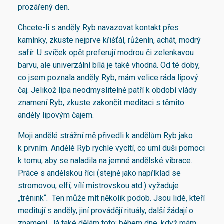
prozářený den.
Chcete-li s anděly Ryb navazovat kontakt přes
kamínky, zkuste nejprve křišťál, růženín, achát, modrý
safír. U svíček opět preferují modrou či zelenkavou
barvu, ale univerzální bílá je také vhodná. Od té doby,
co jsem poznala anděly Ryb, mám velice ráda lipový
čaj. Jelikož lípa neodmyslitelně patří k období vlády
znamení Ryb, zkuste zakončit meditaci s těmito
anděly lipovým čajem.
Moji andělé strážní mě přivedli k andělům Ryb jako
k prvním. Andělé Ryb rychle vycítí, co umí duši pomoci
k tomu, aby se naladila na jemné andělské vibrace.
Práce s andělskou říci (stejně jako například se
stromovou, elfí, vílí mistrovskou atd.) vyžaduje
„trénink“. Ten může mít několik podob. Jsou lidé, kteří
meditují s anděly, jiní provádějí rituály, další žádají o
znamení. Já také dělám toto: během dne, když mám