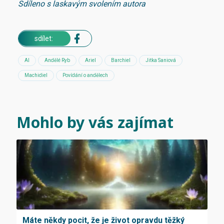
Sdíleno s laskavým svolením autora
sdílet:
AI
Andělé Ryb
Ariel
Barchiel
Jitka Saniová
Machidiel
Povídání o andělech
Mohlo by vás zajímat
Máte někdy pocit, že je život opravdu těžký