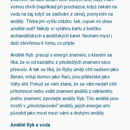
volnou chvíli (například při procházce, když čekám na
vodu na čaj, když se zadívám z okna), pomyslím na
anděly. Třeba jim vyšlu otázku:
tak, copak mi dnes
andělé radí
? Někdy si vytáhnu kartu z balíčku
archandělských a andělských karet. Nechám mysl i
duši otevřenou k tomu, co přijde.
Andělé Ryb pracují s energií znamení, o kterém se
říká, že si od každého z předešlých znamení něco
přineslo. A tak se říká, že Ryby umějí cítit nadšení jako
Berani, milují domov jako Raci, jsou přátelské jako
Váhy atd. Pokud se vám stane, že se vám nedaří cítit
přítomnost nebo vidět znamení andělů z některého
jiného znamení, zavolejte anděly Ryb. Tito andělé jsou
mistři v „představování“ andělů, jejich energie umí
působit jako most mezi vámi a druhými anděly.
Andělé Ryb a voda