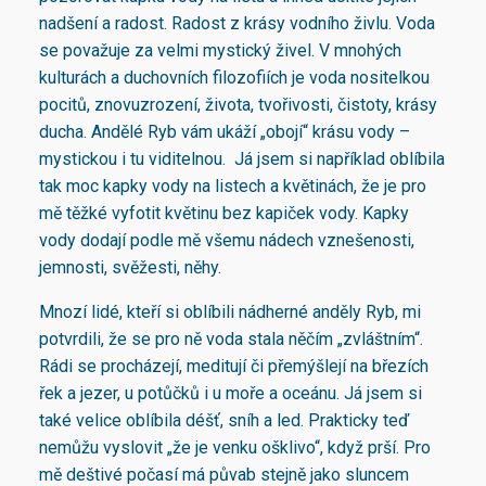
nadšení a radost. Radost z krásy vodního živlu. Voda
se považuje za velmi mystický živel. V mnohých
kulturách a duchovních filozofiích je voda nositelkou
pocitů, znovuzrození, života, tvořivosti, čistoty, krásy
ducha. Andělé Ryb vám ukáží „obojí“ krásu vody –
mystickou i tu viditelnou. Já jsem si například oblíbila
tak moc kapky vody na listech a květinách, že je pro
mě těžké vyfotit květinu bez kapiček vody. Kapky
vody dodají podle mě všemu nádech vznešenosti,
jemnosti, svěžesti, něhy.
Mnozí lidé, kteří si oblíbili nádherné anděly Ryb, mi
potvrdili, že se pro ně voda stala něčím „zvláštním“.
Rádi se procházejí, meditují či přemýšlejí na březích
řek a jezer, u potůčků i u moře a oceánu. Já jsem si
také velice oblíbila déšť, sníh a led. Prakticky teď
nemůžu vyslovit „že je venku ošklivo“, když prší. Pro
mě deštivé počasí má půvab stejně jako sluncem