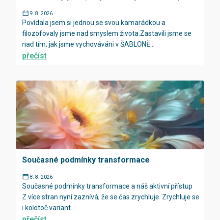
9. 8. 2026
Povídala jsem si jednou se svou kamarádkou a
filozofovaly jsme nad smyslem života.Zastavili jsme se
nad tím, jak jsme vychováváni v ŠABLONĚ...
přečíst
Současné podmínky transformace
8. 8. 2026
Současné podmínky transformace a náš aktivní přístup
Z více stran nyní zaznívá, že se čas zrychluje. Zrychluje se
i kolotoč variant...
přečíst