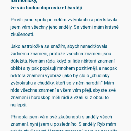
harmonicky,
že vás budou doprovázet častěji.
Prošli jsme spolu po celém zvěrokruhu a představila
jsem vám všechny jeho anděly. Se všemi mám krásné
zkušenosti.
Jako astroložka se snažím, abych nenadržovala
žádnému znamení, protože všechna znamení jsou
důležitá. Nemám ráda, když si lidé některá znamení
oblíbí a ty pak popisují mnohem pozitivněji, a naopak
některá znamení vyobrazí jako by šlo o „chudinky
zvěrokruhu a chudáky, kteří se v něm narodili.“ Mám
ráda všechna znamení a všem vám přeji, abyste své
znamení i horoskop měli rádi a vzali si z obou to
nejlepší.
Přinesla jsem vám své zkušenosti s anděly všech
znamení, nyní jsem u posledního. S anděly Ryb mám