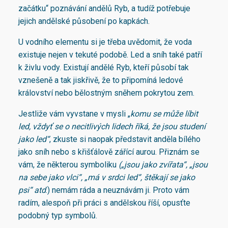
začátku“ poznávání andělů Ryb, a tudíž potřebuje
jejich andělské působení po kapkách.
U vodního elementu si je třeba uvědomit, že voda
existuje nejen v tekuté podobě. Led a sníh také patří
k živlu vody. Existují andělé Ryb, kteří působí tak
vznešeně a tak jiskřivě, že to připomíná ledové
království nebo bělostným sněhem pokrytou zem.
Jestliže vám vyvstane v mysli „
komu se může líbit
led, vždyť se o necitlivých lidech říká, že jsou studení
jako led“
, zkuste si naopak představit anděla bílého
jako sníh nebo s křišťálově zářící aurou. Přiznám se
vám, že některou symboliku
(„jsou jako zvířata“, „jsou
na sebe jako vlci“, „má v srdci led“, štěkají se jako
psi“ atd
.) nemám ráda a neuznávám ji. Proto vám
radím, alespoň při práci s andělskou říší, opusťte
podobný typ symbolů.