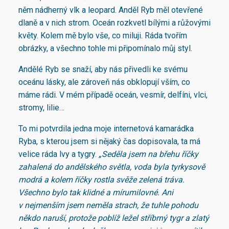
něm nádherný vlk a leopard. Anděl Ryb měl otevřené
dlaně a v nich strom. Oceán rozkvetl bílými a růžovými
květy. Kolem mě bylo vše, co miluji. Ráda tvořím
obrázky, a všechno tohle mi připomínalo můj styl.
Andělé Ryb se snaží, aby nás přivedli ke svému
oceánu lásky, ale zároveň nás obklopují vším, co
máme rádi. V mém případě oceán, vesmír, delfíni, vlci,
stromy, lilie…
To mi potvrdila jedna moje internetová kamarádka
Ryba, s kterou jsem si nějaký čas dopisovala, ta má
velice ráda lvy a tygry.
„Seděla jsem na břehu říčky
zahalená do andělského světla, voda byla tyrkysově
modrá a kolem říčky rostla svěže zelená tráva.
Všechno bylo tak klidné a mírumilovné. Ani
v nejmenším jsem neměla strach, že tuhle pohodu
někdo naruší, protože poblíž ležel stříbrný tygr a zlatý