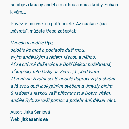
se objeví krásný anděl s modrou aurou a křídly. Schází
k vám….
Povězte mu vše, co potřebujete. Až nastane čas
„návratu“, můžete třeba zašeptat:
Vznešení andělé Ryb,
sejděte ke mně a pohlaďte duši mou,
svým andělským světlem, láskou a něhou.
Ať se cítí má duše vámi a Boží láskou požehnaná,
ať kapičky této lásky na Zem i já předávám.
Ať mně na životní cestě andělé doprovázejí a chrání
a já svou duši láskyplným světlem a úmysly plním.
S radostí a láskou vaši přítomnost a Dobro vítám,
andělé Ryb, za vaši pomoc a požehnání, děkuji vám.
Autor: Jitka Saniová
Web:
jitkasaniova