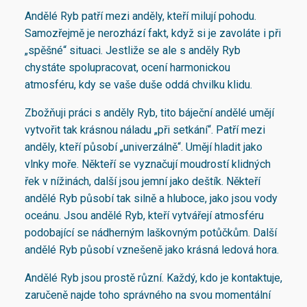
Andělé Ryb patří mezi anděly, kteří milují pohodu.
Samozřejmě je nerozhází fakt, když si je zavoláte i při
„spěšné“ situaci. Jestliže se ale s anděly Ryb
chystáte spolupracovat, ocení harmonickou
atmosféru, kdy se vaše duše oddá chvilku klidu.
Zbožňuji práci s anděly Ryb, tito báječní andělé umějí
vytvořit tak krásnou náladu „při setkání“. Patří mezi
anděly, kteří působí „univerzálně“. Umějí hladit jako
vlnky moře. Někteří se vyznačují moudrostí klidných
řek v nížinách, další jsou jemní jako deštík. Někteří
andělé Ryb působí tak silně a hluboce, jako jsou vody
oceánu. Jsou andělé Ryb, kteří vytvářejí atmosféru
podobající se nádherným laškovným potůčkům. Další
andělé Ryb působí vznešeně jako krásná ledová hora.
Andělé Ryb jsou prostě různí. Každý, kdo je kontaktuje,
zaručeně najde toho správného na svou momentální