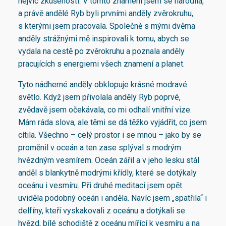
nejvíc zkušeností. V tomto znamení jsem se narodila,
a právě andělé Ryb byli prvními anděly zvěrokruhu,
s kterými jsem pracovala. Společně s mými dvěma
anděly strážnými mě inspirovali k tomu, abych se
vydala na cestě po zvěrokruhu a poznala anděly
pracujících s energiemi všech znamení a planet.
Tyto nádherné anděly obklopuje krásné modravé
světlo. Když jsem přivolala anděly Ryb poprvé,
zvědavě jsem očekávala, co mi odhalí vnitřní vize.
Mám ráda slova, ale těmi se dá těžko vyjádřit, co jsem
cítila. Všechno – celý prostor i se mnou – jako by se
proměnil v oceán a ten zase splýval s modrým
hvězdným vesmírem. Oceán zářil a v jeho lesku stál
anděl s blankytně modrými křídly, které se dotýkaly
oceánu i vesmíru. Při druhé meditaci jsem opět
uviděla podobný oceán i anděla. Navíc jsem „spatřila“ i
delfíny, kteří vyskakovali z oceánu a dotýkali se
hvězd, bílé schodiště z oceánu mířící k vesmíru a na