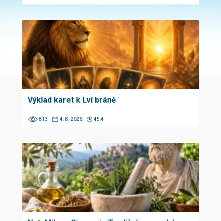
Výklad karet k Lví bráně
813
4. 8. 2026
45:4