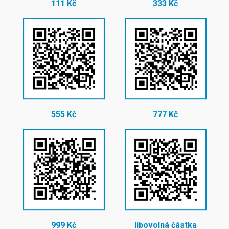
111 Kč
333 Kč
555 Kč
777 Kč
999 Kč
libovolná částka