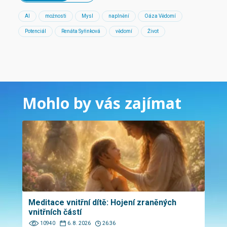
AI
možnosti
Mysl
naplnění
Oáza Vědomí
Potenciál
Renáta Syřinková
vědomí
Život
Mohlo by vás zajímat
Meditace vnitřní dítě: Hojení zraněných
vnitřních částí
10940
6. 8. 2026
26:36