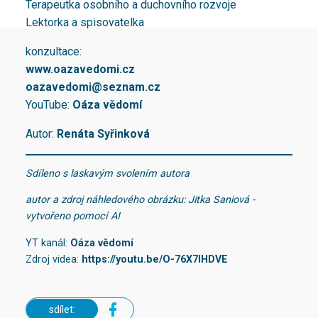
Terapeutka osobního a duchovního rozvoje
Lektorka a spisovatelka
konzultace:
www.oazavedomi.cz
oazavedomi@seznam.cz
YouTube:
Oáza vědomí
Autor:
Renáta Syřinková
Sdíleno s laskavým svolením autora
autor a zdroj náhledového obrázku: Jitka Saniová -
vytvořeno pomocí AI
YT kanál:
Oáza vědomí
Zdroj videa:
https://youtu.be/O-76X7lHDVE
sdílet: