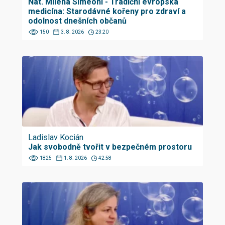
Nat. Milena Simeoni - Tradiční evropská
medicína: Starodávné kořeny pro zdraví a
odolnost dnešních občanů
150
3. 8. 2026
23:20
Ladislav Kocián
Jak svobodně tvořit v bezpečném prostoru
1825
1. 8. 2026
42:58