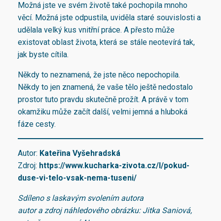
Možná jste ve svém životě také pochopila mnoho
věcí. Možná jste odpustila, uviděla staré souvislosti a
udělala velký kus vnitřní práce. A přesto může
existovat oblast života, která se stále neotevírá tak,
jak byste cítila.
Někdy to neznamená, že jste něco nepochopila.
Někdy to jen znamená, že vaše tělo ještě nedostalo
prostor tuto pravdu skutečně prožít. A právě v tom
okamžiku může začít další, velmi jemná a hluboká
fáze cesty.
Autor:
Kateřina Vyšehradská
Zdroj:
https://www.kucharka-zivota.cz/l/pokud-
duse-vi-telo-vsak-nema-tuseni/
Sdíleno s laskavým svolením autora
autor a zdroj náhledového obrázku: Jitka Saniová,