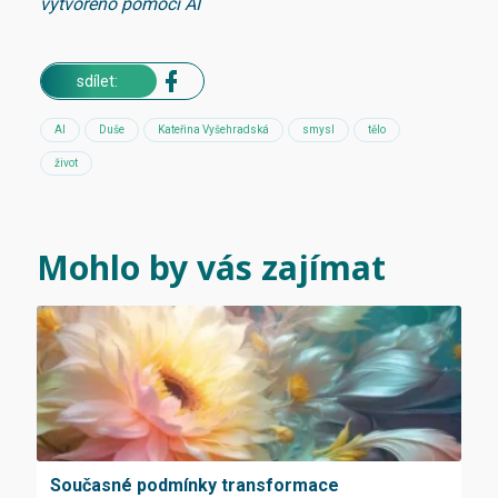
vytvořeno pomocí AI
sdílet:
AI
Duše
Kateřina Vyšehradská
smysl
tělo
život
Mohlo by vás zajímat
Současné podmínky transformace