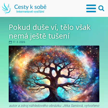
Pokud duše ví, tělo však
nemá ještě tušení
17. 3. 2026
autor a zdroj náhledového obrázku: Jitka Saniová, vytvořeno