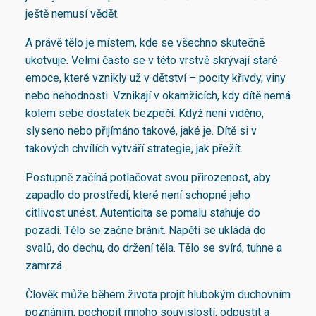
ještě nemusí vědět.
A právě tělo je místem, kde se všechno skutečně
ukotvuje. Velmi často se v této vrstvě skrývají staré
emoce, které vznikly už v dětství – pocity křivdy, viny
nebo nehodnosti. Vznikají v okamžicích, kdy dítě nemá
kolem sebe dostatek bezpečí. Když není viděno,
slyseno nebo přijímáno takové, jaké je. Dítě si v
takových chvílích vytváří strategie, jak přežít.
Postupně začíná potlačovat svou přirozenost, aby
zapadlo do prostředí, které není schopné jeho
citlivost unést. Autenticita se pomalu stahuje do
pozadí. Tělo se začne bránit. Napětí se ukládá do
svalů, do dechu, do držení těla. Tělo se svírá, tuhne a
zamrzá.
Člověk může během života projít hlubokým duchovním
poznáním, pochopit mnoho souvislostí, odpustit a