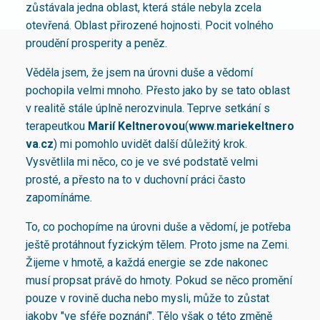
zůstávala jedna oblast, která stále nebyla zcela
otevřená. Oblast přirozené hojnosti. Pocit volného
proudění prosperity a peněz.
Věděla jsem, že jsem na úrovni duše a vědomí
pochopila velmi mnoho. Přesto jako by se tato oblast
v realitě stále úplně nerozvinula. Teprve setkání s
terapeutkou
Marií
Keltnerovou
(
www
.
mariekeltnero
va
.
cz
) mi pomohlo uvidět další důležitý krok.
Vysvětlila mi něco, co je ve své podstatě velmi
prosté, a přesto na to v duchovní práci často
zapomínáme.
To, co pochopíme na úrovni duše a vědomí, je potřeba
ještě protáhnout fyzickým tělem. Proto jsme na Zemi.
Žijeme v hmotě, a každá energie se zde nakonec
musí propsat právě do hmoty. Pokud se něco promění
pouze v rovině ducha nebo mysli, může to zůstat
jakoby "ve sféře poznání". Tělo však o této změně