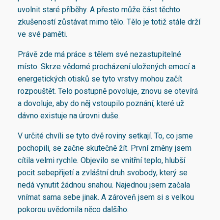
uvolnit staré příběhy. A přesto může část těchto
zkušeností zůstávat mimo tělo. Tělo je totiž stále drží
ve své paměti.
Právě zde má práce s tělem své nezastupitelné
místo. Skrze vědomé procházení uložených emocí a
energetických otisků se tyto vrstvy mohou začít
rozpouštět. Telo postupně povoluje, znovu se otevírá
a dovoluje, aby do něj vstoupilo poznání, které už
dávno existuje na úrovni duše.
V určité chvíli se tyto dvě roviny setkají. To, co jsme
pochopili, se začne skutečně žít. První změny jsem
cítila velmi rychle. Objevilo se vnitřní teplo, hlubší
pocit sebepřijetí a zvláštní druh svobody, který se
nedá vynutit žádnou snahou. Najednou jsem začala
vnímat sama sebe jinak. A zároveň jsem si s velkou
pokorou uvědomila něco dalšího: