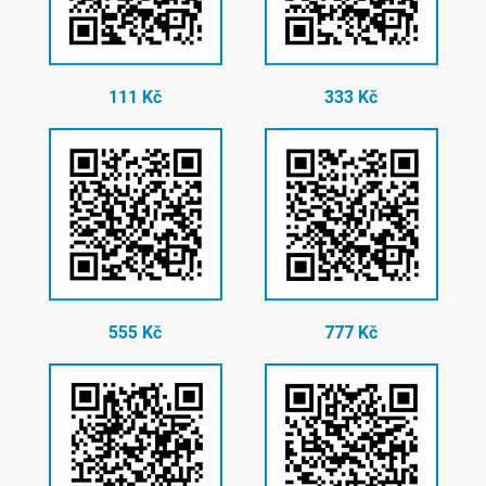
111 Kč
333 Kč
555 Kč
777 Kč