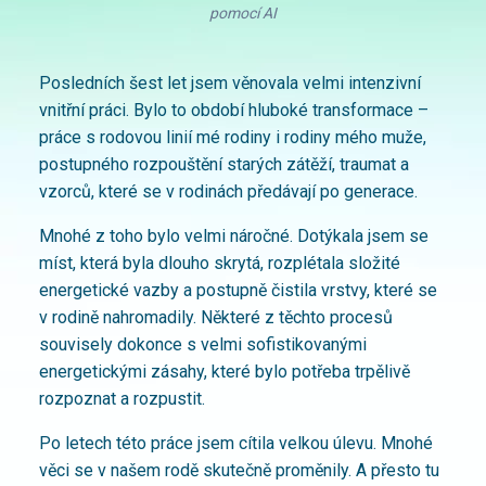
pomocí AI
Posledních šest let jsem věnovala velmi intenzivní
vnitřní práci. Bylo to období hluboké transformace –
práce s rodovou linií mé rodiny i rodiny mého muže,
postupného rozpouštění starých zátěží, traumat a
vzorců, které se v rodinách předávají po generace.
Mnohé z toho bylo velmi náročné. Dotýkala jsem se
míst, která byla dlouho skrytá, rozplétala složité
energetické vazby a postupně čistila vrstvy, které se
v rodině nahromadily. Některé z těchto procesů
souvisely dokonce s velmi sofistikovanými
energetickými zásahy, které bylo potřeba trpělivě
rozpoznat a rozpustit.
Po letech této práce jsem cítila velkou úlevu. Mnohé
věci se v našem rodě skutečně proměnily. A přesto tu