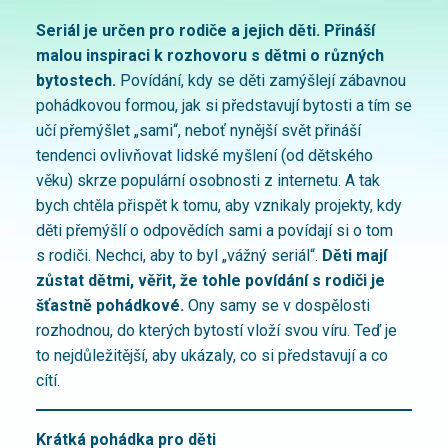
Seriál je určen pro rodiče a jejich děti. Přináší
malou inspiraci k rozhovoru s dětmi o různých
bytostech.
Povídání, kdy se děti zamýšlejí zábavnou
pohádkovou formou, jak si představují bytosti a tím se
učí přemýšlet „sami“, neboť nynější svět přináší
tendenci ovlivňovat lidské myšlení (od dětského
věku) skrze populární osobnosti z internetu. A tak
bych chtěla přispět k tomu, aby vznikaly projekty, kdy
děti přemýšlí o odpovědích sami a povídají si o tom
s rodiči. Nechci, aby to byl „vážný seriál“.
Děti mají
zůstat dětmi, věřit, že tohle povídání s rodiči je
šťastně pohádkové.
Ony samy se v dospělosti
rozhodnou, do kterých bytostí vloží svou víru. Teď je
to nejdůležitější, aby ukázaly, co si představují a co
cítí.
Krátká pohádka pro děti