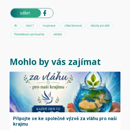
sdílet:
AI
část 1
inspirace
Jitka Saniová
otázky pro děti
Pohádková spiritualita
skřítek
Mohlo by vás zajímat
Připojte se ke společné výzvě za vláhu pro naši
krajinu