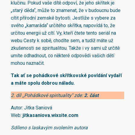
klučinu. Pokud vaše dítě odpoví, že jeho skřítek je
„starý děda“, může to znamenat, že v budoucnu bude
cítit přírodní zemské bytosti. Jestliže s vybere za
svého „kamaráda“ určitého skřítka, napovídá to, že
určitou energii už cítí. Vy, kteří čtete tento seriál na
webu Cesty k sobě, chodíte sem, a tudíž máte už
zkušenosti se spiritualitou. Takže i vy sami už určitě
umíte odhadnout, co některé odpovědi vašich dětí
mohou naznačit.
Tak ať se pohádkové skřítkovské povídání vydaří
a máte spolu dobrou náladu.
2. díl ,,Pohádkové spirituality'' zde:
2. část
Autor: Jitka Saniová
Web:
jitkasaniova.wixsite.com
Sdíleno s laskavým svolením autora