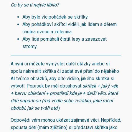
Co by se ti nejvíc líbilo?
Aby bylo víc pohádek se skřítky.
Aby pohádkoví skřítci viděli, jak lidem a dětem
chutná ovoce a zelenina.
Aby lidé pomáhali čistit lesy a zasazovat
stromy.
A nyní si můžete vymyslet další otázky anebo si
spolu nakreslit skřítka či zadat své přání do nějakého
AI tvůrce obrázků, aby dítě vidělo, jakého skřítka si
vytvoří. Popisek by měl obsahovat
skřítek + jaký věk
+ barvu oblečení + prostředí kde je + další věci, které
dítě napadnou (má vedle sebe zvířátko, jaké roční
období, jak se tváří atd
.)
Odpovědi vám mohou ukázat zajímavé věci. Například,
spousta dětí (mám zjištěno) si představí skřítka jako