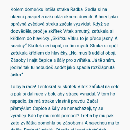
Kolem domečku letěla straka Radka. Sedla si na
okenní parapet a nakoukla oknem dovnitř. A hned jako
správná zvědavá straka začala vyzvídat. Když se
dozvěděla, proč je skřítek Vítek smutný, zaťukala si
křídlem do hlavičky. „Skřítku Vítku, to je přece jasný. A
snadný.“ Skřítek nechápal, co tím myslí. Straka si opět
zaťukala křídlem do hlavičky. „No, musíš udělat obojí.
Zásoby i najít čepice a šály pro zvířátka. Já tě znám,
jedině tak tu nebudeš sedět jako spadlá rozšlápnutá
šiška.“
To byla rada! Tentokrát si skřítek Vítek zaťukal na čelo
a pak si dal ruce v bok, aby strace vynadal. V tom ho
napadlo, že má straka vlastně pravdu. Začal
přemýšlet. Čepice a šály se nenacházejí, ty se
vyrábějí. Kdo by mu mohl pomoct? Třeba by mu pak
zato zvířátka pomohla se zásobami. A najednou mu to