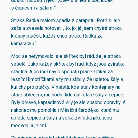
došlo. Radostí vyjekl: „Otevřu si lesní obchůdek
s čepicemi a šálami.“
Straka Radka málem spadla z parapetu. Poté si ale
začala zvesela notovat. „Jo, jo, já jsem chytrá straka,
krásný ptáček, každý chce straku Radku za
kamarádku.“
Moc se nerýmovalo, ale skřítek byl rád, že je straka
veselá. Jako každý skřítek byl rád, když jsou zvířátka
šťastná. A on měl navíc spoustu práce. Utíkal za
lesními kmotříčkami a ty mu slíbily, že upletou šály a
kulichy pro ptáčky. V městě, kde stály kontejnery na
staré oblečení, mu hodní lidé dali staré šály a čepice.
Byly děravé, kapradinové víly je ale snadno spravily. A
nakonec mu pomohla i Měsíční čarodějka, která mu
upletla čepice a šály na velká zvířátka jako jsou
medvědi a jeleni.