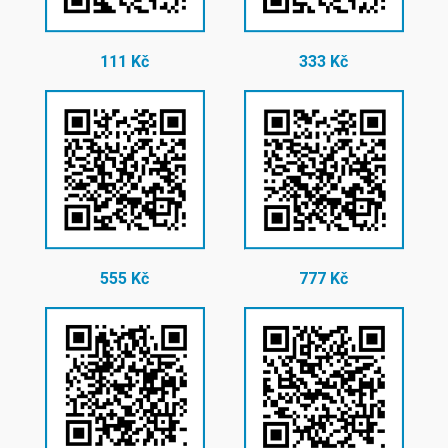
111 Kč
333 Kč
555 Kč
777 Kč