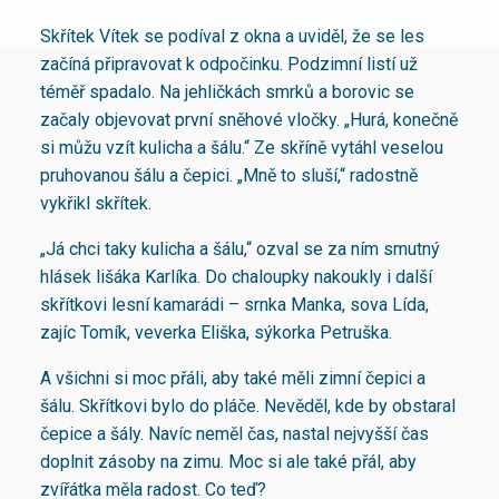
Skřítek Vítek se podíval z okna a uviděl, že se les
začíná připravovat k odpočinku. Podzimní listí už
téměř spadalo. Na jehličkách smrků a borovic se
začaly objevovat první sněhové vločky. „Hurá, konečně
si můžu vzít kulicha a šálu.“ Ze skříně vytáhl veselou
pruhovanou šálu a čepici. „Mně to sluší,“ radostně
vykřikl skřítek.
„Já chci taky kulicha a šálu,“ ozval se za ním smutný
hlásek lišáka Karlíka. Do chaloupky nakoukly i další
skřítkovi lesní kamarádi – srnka Manka, sova Lída,
zajíc Tomík, veverka Eliška, sýkorka Petruška.
A všichni si moc přáli, aby také měli zimní čepici a
šálu. Skřítkovi bylo do pláče. Nevěděl, kde by obstaral
čepice a šály. Navíc neměl čas, nastal nejvyšší čas
doplnit zásoby na zimu. Moc si ale také přál, aby
zvířátka měla radost. Co teď?