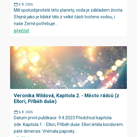
6. 8. 2026
Milí spoluobjevitelé této planety, voda je základem života.
Stejně jako je lidské tělo z velké části tvořeno vodou, i
naše Země potřebuje...
přečíst
Veronika Wildová, Kapitola 2. - Město rádců (z
Ellori, Příběh duše)
6. 8. 2026
Datum první publikace: 9.4.2023 Předchozí kapitola
zde: Kapitola 1. - Ellori, Příběh duše Ellori letěla koridorem
páté dimenze. Vnímala paprsky...