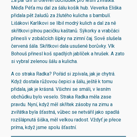
Za pár dní si otevřel obchůdek pro lesní zvířátka.
Méďa Péťa mu dal za šálu košík hub. Veverka Eliška
přidala pět žaludů za žlutého kulicha s bambulí.
Lišákovi Karlíkovi se líbil modrý kulich a dal za ně
skřítkovi plnou pacičku kaštanů. Sýkorky a vrabčáci
přinesli v zobáčcích šípky na zimní čaj. Sově slušela
červená šála. Skřítkovi dala usušené borůvky. Vlk
Bohouš přinesl koš spadlých jablíček a hrušek. A zato
si vybral zelenou šálu a kulicha.
A co straka Radka? Pořád si zpívala, jak je chytrá.
Když dostala růžovou čepici a šálu, ještě k tomu
přidala, jak je krásná. Všichni se smáli, v lesním
obchůdku bylo veselo. Straka Radka měla zase
pravdu. Nyní, když měl skřítek zásoby na zimu a
zvířátka byla šťastná, vůbec se netvářil jako spadlá
rozšlápnutá šiška, měl velkou radost. Vždyť je přece
príma, když jsme spolu šťastní.