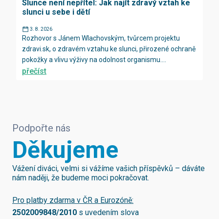
Slunce není nepřítel: Jak najít zdravý vztah ke
slunci u sebe i dětí
3. 8. 2026
Rozhovor s Jánem Wlachovským, tvůrcem projektu
zdravi.sk, o zdravém vztahu ke slunci, přirozené ochraně
pokožky a vlivu výživy na odolnost organismu....
přečíst
Podpořte nás
Děkujeme
Vážení diváci, velmi si vážíme vašich příspěvků – dáváte
nám naději, že budeme moci pokračovat.
Pro platby zdarma v ČR a Eurozóně:
2502009848/2010
s uvedením slova