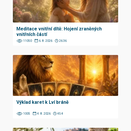
Meditace vnitřní dítě: Hojení zraněných
vnitřních částí
11050
6. 8. 2026
26:36
Výklad karet k Lví bráně
1005
4. 8. 2026
45:4