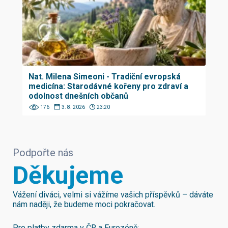
Nat. Milena Simeoni - Tradiční evropská
medicína: Starodávné kořeny pro zdraví a
odolnost dnešních občanů
176
3. 8. 2026
23:20
Podpořte nás
Děkujeme
Vážení diváci, velmi si vážíme vašich příspěvků – dáváte
nám naději, že budeme moci pokračovat.
Pro platby zdarma v ČR a Eurozóně: