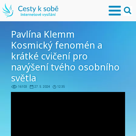
Pavlína Klemm
Kosmický fenomén a
krátké cvičení pro
navýšení tvého osobního
světla
16103
27. 5. 2024
12:35