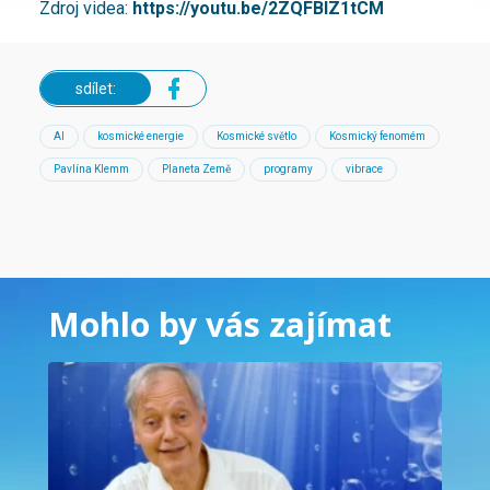
Zdroj videa:
https://youtu.be/2ZQFBlZ1tCM
sdílet:
AI
kosmické energie
Kosmické světlo
Kosmický fenomém
Pavlína Klemm
Planeta Země
programy
vibrace
Mohlo by vás zajímat