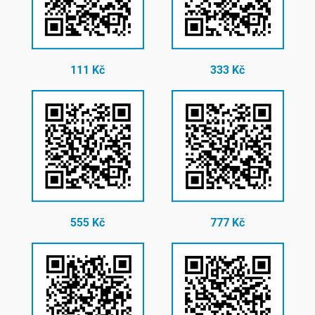
111 Kč
333 Kč
555 Kč
777 Kč