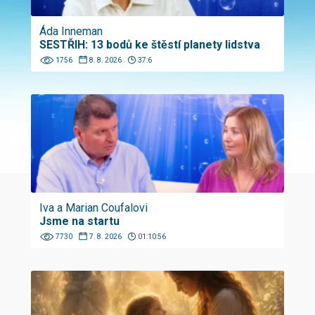
Áda Inneman
SESTŘIH: 13 bodů ke štěstí planety lidstva
1756
8. 8. 2026
37:6
Iva a Marian Coufalovi
Jsme na startu
7730
7. 8. 2026
01:10:56