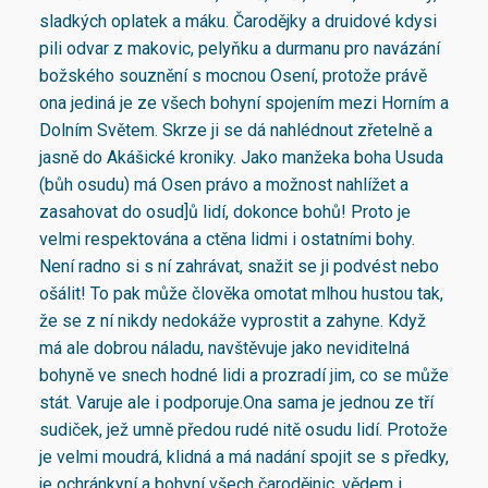
sladkých oplatek a máku. Čarodějky a druidové kdysi
pili odvar z makovic, pelyňku a durmanu pro navázání
božského souznění s mocnou Osení, protože právě
ona jediná je ze všech bohyní spojením mezi Horním a
Dolním Světem. Skrze ji se dá nahlédnout zřetelně a
jasně do Akášické kroniky. Jako manžeka boha Usuda
(bůh osudu) má Osen právo a možnost nahlížet a
zasahovat do osud]ů lidí, dokonce bohů! Proto je
velmi respektována a ctěna lidmi i ostatními bohy.
Není radno si s ní zahrávat, snažit se ji podvést nebo
ošálit! To pak může člověka omotat mlhou hustou tak,
že se z ní nikdy nedokáže vyprostit a zahyne. Když
má ale dobrou náladu, navštěvuje jako neviditelná
bohyně ve snech hodné lidi a prozradí jim, co se může
stát. Varuje ale i podporuje.Ona sama je jednou ze tří
sudiček, jež umně předou rudé nitě osudu lidí. Protože
je velmi moudrá, klidná a má nadání spojit se s předky,
je ochránkyní a bohyní všech čarodějnic, vědem i