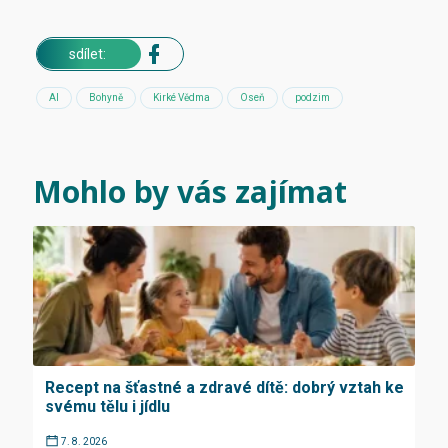
sdílet:
AI
Bohyně
Kirké Vědma
Oseň
podzim
Mohlo by vás zajímat
Recept na šťastné a zdravé dítě: dobrý vztah ke
svému tělu i jídlu
7. 8. 2026