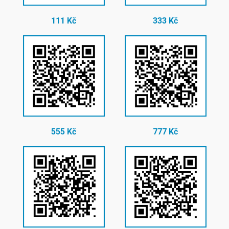
111 Kč
333 Kč
555 Kč
777 Kč