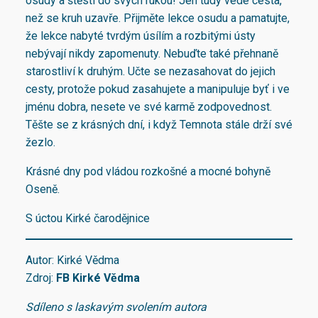
osudy a štěstí do svých rukou! Jen tudy vede cesta,
než se kruh uzavře. Přijměte lekce osudu a pamatujte,
že lekce nabyté tvrdým úsílím a rozbitými ústy
nebývají nikdy zapomenuty. Nebuďte také přehnaně
starostliví k druhým. Učte se nezasahovat do jejich
cesty, protože pokud zasahujete a manipuluje byť i ve
jménu dobra, nesete ve své karmě zodpovednost.
Těšte se z krásných dní, i když Temnota stále drží své
žezlo.
Krásné dny pod vládou rozkošné a mocné bohyně
Oseně.
S úctou Kirké čarodějnice
Autor: Kirké Vědma
Zdroj:
FB Kirké Vědma
Sdíleno s laskavým svolením autora