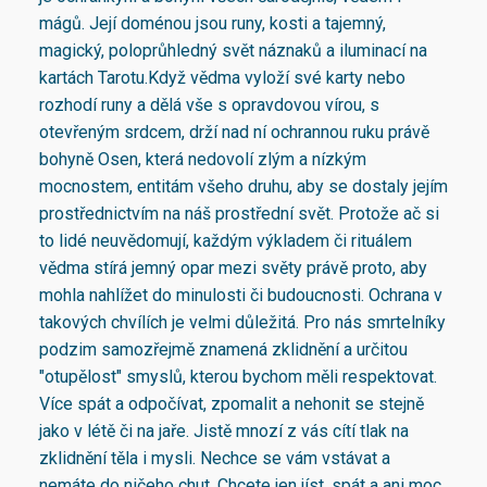
mágů. Její doménou jsou runy, kosti a tajemný,
magický, poloprůhledný svět náznaků a iluminací na
kartách Tarotu.Když vědma vyloží své karty nebo
rozhodí runy a dělá vše s opravdovou vírou, s
otevřeným srdcem, drží nad ní ochrannou ruku právě
bohyně Osen, která nedovolí zlým a nízkým
mocnostem, entitám všeho druhu, aby se dostaly jejím
prostřednictvím na náš prostřední svět. Protože ač si
to lidé neuvědomují, každým výkladem či rituálem
vědma stírá jemný opar mezi světy právě proto, aby
mohla nahlížet do minulosti či budoucnosti. Ochrana v
takových chvílích je velmi důležitá. Pro nás smrtelníky
podzim samozřejmě znamená zklidnění a určitou
"otupělost" smyslů, kterou bychom měli respektovat.
Více spát a odpočívat, zpomalit a nehonit se stejně
jako v létě či na jaře. Jistě mnozí z vás cítí tlak na
zklidnění těla i mysli. Nechce se vám vstávat a
nemáte do ničeho chut. Chcete jen jíst, spát a ani moc