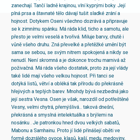
zanechají. Tančí ladně krajinou, vlní kyprými boky. Její
plná prsa a štavnaté tělo dávají tušit sladké zrání a
hojnost. Dotykem Oseni všechno dozrává a připravuje
se k zimnímu spánku. Má ráda klid, ticho a samotu, ale
přesto je velmi veselá a tvořivá. Miluje barvy, chutě i
vůně všeho druhu. Zná převelké a přetěžké umění být
sama se sebou, se svým nitrem spokojená a nikdy se
nenudí. Není skromná a je dokonce trochu marnivá až
poživačná. Má ráda všeho dostatek, proto za její vlády
také lidé mají všeho velkou hojnost. Při tanci se
dotýká listů, větví a obléká tak přírodu do překrásně
hřejivých a teplých barev. Mnohdy bývá nezbedná jako
její sestra Vesna. Osen je však, narozdíl od potřeštěné
Vesny, velmi chytrá, přemýšlivá... taková dnešní,
překrásná a smyslná intelektuálka s brýlemi na
nosánku . Je patronkou hned dvou velkých sabatů,
Mabonu a Samhainu. Proto jí lidé přinášejí oběti ve
formě dozrálého ovoce, klasů, kaší, medu, medoviny,