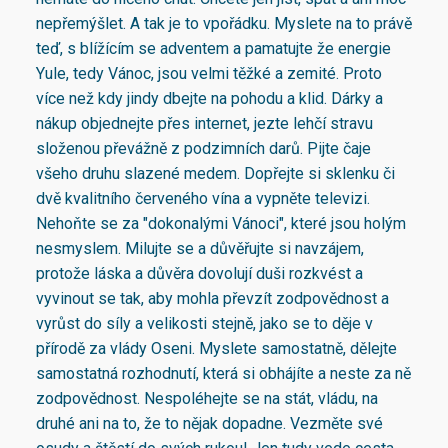
nepřemýšlet. A tak je to vpořádku. Myslete na to právě
teď, s blížícím se adventem a pamatujte že energie
Yule, tedy Vánoc, jsou velmi těžké a zemité. Proto
více než kdy jindy dbejte na pohodu a klid. Dárky a
nákup objednejte přes internet, jezte lehčí stravu
složenou převážně z podzimních darů. Pijte čaje
všeho druhu slazené medem. Dopřejte si sklenku či
dvě kvalitního červeného vína a vypněte televizi.
Nehoňte se za "dokonalými Vánoci", které jsou holým
nesmyslem. Milujte se a důvěřujte si navzájem,
protože láska a důvěra dovolují duši rozkvést a
vyvinout se tak, aby mohla převzít zodpovědnost a
vyrůst do síly a velikosti stejně, jako se to děje v
přírodě za vlády Oseni. Myslete samostatně, dělejte
samostatná rozhodnutí, která si obhájíte a neste za ně
zodpovědnost. Nespoléhejte se na stát, vládu, na
druhé ani na to, že to nějak dopadne. Vezměte své