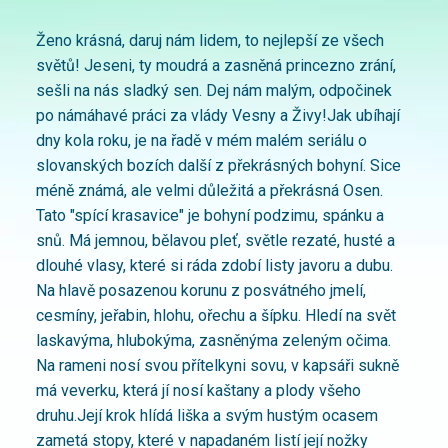
Ženo krásná, daruj nám lidem, to nejlepší ze všech
světů! Jeseni, ty moudrá a zasněná princezno zrání,
sešli na nás sladký sen. Dej nám malým, odpočinek
po námáhavé práci za vlády Vesny a Živy!Jak ubíhají
dny kola roku, je na řadě v mém malém seriálu o
slovanských bozích další z překrásných bohyní. Sice
méně známá, ale velmi důležitá a překrásná Osen.
Tato "spící krasavice" je bohyní podzimu, spánku a
snů. Má jemnou, bělavou pleť, světle rezaté, husté a
dlouhé vlasy, které si ráda zdobí listy javoru a dubu.
Na hlavě posazenou korunu z posvátného jmelí,
cesmíny, jeřabin, hlohu, ořechu a šípku. Hledí na svět
laskavýma, hlubokýma, zasněnýma zeleným očima.
Na rameni nosí svou přítelkyni sovu, v kapsáři sukně
má veverku, která jí nosí kaštany a plody všeho
druhu.Její krok hlídá liška a svým hustým ocasem
zametá stopy, které v napadaném listí její nožky