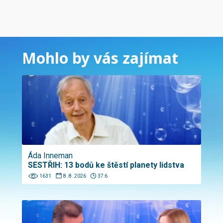
Mohlo by vás zajímat
Áda Inneman
SESTŘIH: 13 bodů ke štěstí planety lidstva
1631
8. 8. 2026
37:6