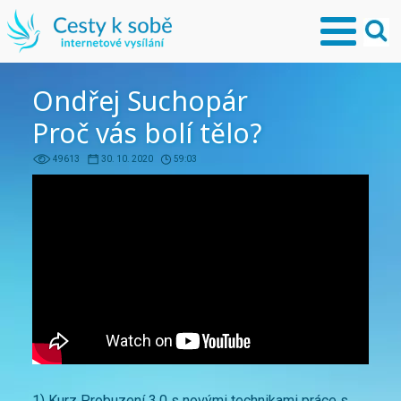
Ondřej Suchopár
Proč vás bolí tělo?
49613
30. 10. 2020
59:03
1) Kurz Probuzení 3.0 s novými technikami práce s