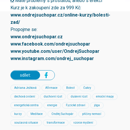
❎ Máte problémy s prostatou, anebo s erekcí
Kurz je k zakoupení zde za 999 Kč:
www.ondrejsuchopar.cz/online-kurzy/bolesti-
zad/
Propojme se:
www.ondrejsuchopar.cz
www.facebook.com/ondrejsuchopar
www.youtube.com/user/OndrejSuchopar
www.instagram.com/ondrej_suchopar
sdílet:
Adriana Ježková
Afirmace
Bolest
Čakry
dechová cvičení
duchovní růst
duševní růst
emoční mapy
energetická centra
energie
Fyzické zdraví
jóga
kurzy
Meditace
Ondřej Suchopár
příčiny nemocí
současná situace
transformace
vzorce myšlení