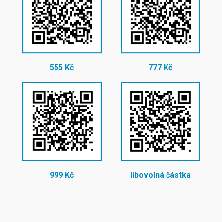
555 Kč
777 Kč
999 Kč
libovolná částka