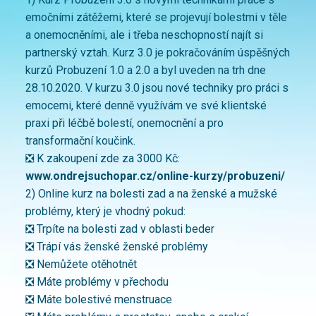
emočními zátěžemi, které se projevují bolestmi v těle
a onemocněními, ale i třeba neschopností najít si
partnerský vztah. Kurz 3.0 je pokračováním úspěšných
kurzů Probuzení 1.0 a 2.0 a byl uveden na trh dne
28.10.2020. V kurzu 3.0 jsou nové techniky pro práci s
emocemi, které denně využívám ve své klientské
praxi při léčbě bolestí, onemocnění a pro
transformační koučink.
❎ K zakoupení zde za 3000 Kč:
www.ondrejsuchopar.cz/online-kurzy/probuzeni/
2) Online kurz na bolesti zad a na ženské a mužské
problémy, který je vhodný pokud:
❎ Trpíte na bolesti zad v oblasti beder
❎ Trápí vás ženské ženské problémy
❎ Nemůžete otěhotnět
❎ Máte problémy v přechodu
❎ Máte bolestivé menstruace