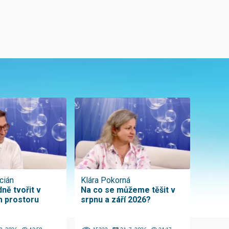
cián
Klára Pokorná
ně tvořit v
Na co se můžeme těšit v
 prostoru
srpnu a září 2026?