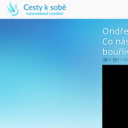
Ondře
Co nás
bouřli
0
2. 1. 20