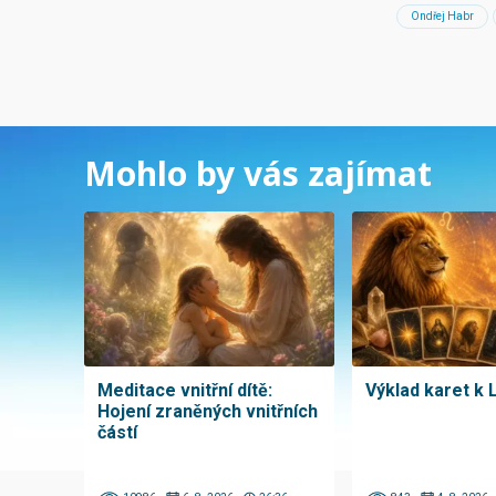
Ondřej Habr
Mohlo by vás zajímat
Meditace vnitřní dítě:
Výklad karet k 
Hojení zraněných vnitřních
částí