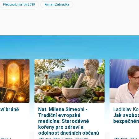
Předpověd na rok 2019
Roman Zahrádka
Lví bráně
Nat. Milena Simeoni -
Ladislav Ko
Tradiční evropská
Jak svobod
medicína: Starodávné
bezpečném
kořeny pro zdraví a
odolnost dnešních občanů