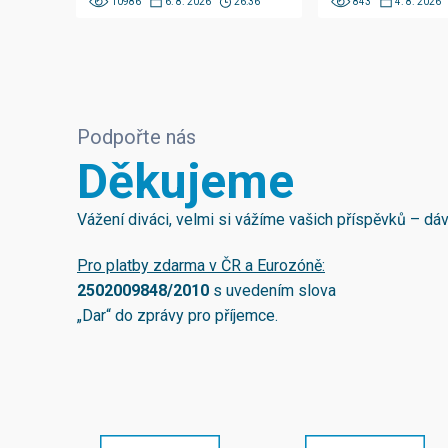
10986
6. 8. 2026
26:36
843
4. 8. 2026
Podpořte nás
Děkujeme
Vážení diváci, velmi si vážíme vašich příspěvků – d
Pro platby zdarma v ČR a Eurozóně:
2502009848/2010
s uvedením slova
„Dar“ do zprávy pro příjemce.