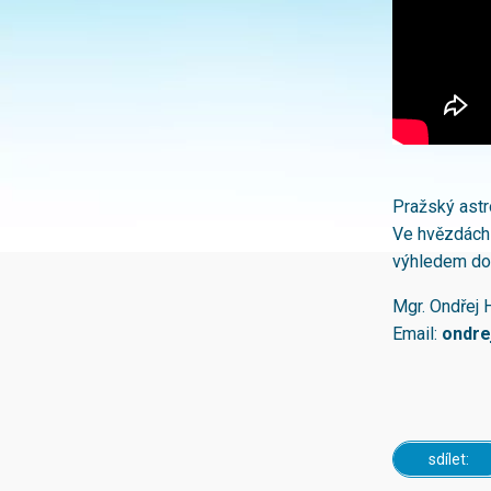
Pražský astr
Ve hvězdách n
výhledem do t
Mgr. Ondřej 
Email:
ondre
sdílet: