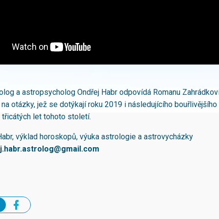
olog a astropsycholog Ondřej Habr odpovídá Romanu Zahrádkov
a otázky, jež se dotýkají roku 2019 i následujícího bouřlivějšího
řicátých let tohoto století.
Habr, výklad horoskopů, výuka astrologie a astrovycházky
j.habr.astrolog@gmail.com