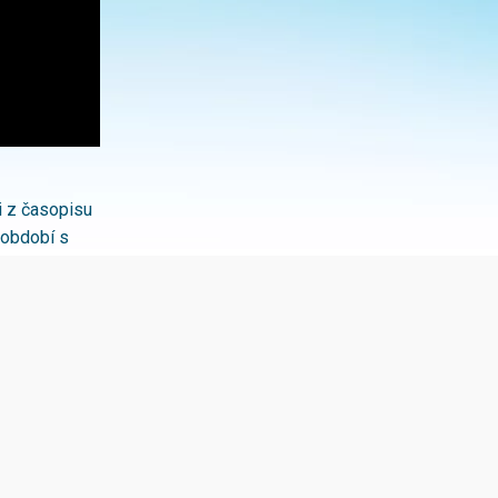
i z časopisu
 období s