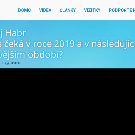
DOMŮ
VIDEA
ČLÁNKY
VIZITKY
PODPOŘTE 
j Habr
 čeká v roce 2019 a v následují
vějším období?
19
01:01:01