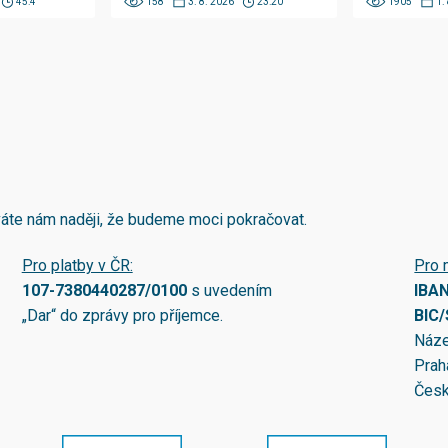
45:4
158
3. 8. 2026
23:20
1905
1.
áváte nám naději, že budeme moci pokračovat.
Pro platby v ČR:
Pro 
107-7380440287/0100
s uvedením
IBA
„Dar“ do zprávy pro příjemce.
BIC
Náze
Prah
Česk