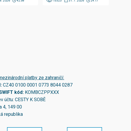
 8. 2026
42:58
15323
31. 7. 2026
24:17
mezinárodní platby ze zahraničí:
N:
CZ40 0100 0001 0773 8044 0287
/SWIFT kód:
KOMBCZPPXXX
v účtu: CESTY K SOBĚ
a 4, 149 00
á republika