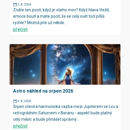
5. 8. 2026
Znáte ten pocit, když je všeho moc? Když hlava třeští,
emoce bouří a máte pocit, že se celý svět točí příliš
rychle? Možná jste už někde...
přečíst
Astro náhled na srpen 2026
4. 8. 2026
Srpen otevírá harmonická vazba mezi Jupiterem ve Lvu a
retrográdním Saturnem v Beranu - aspekt bude platný
celý měsíc a bude přinášet správný...
přečíst