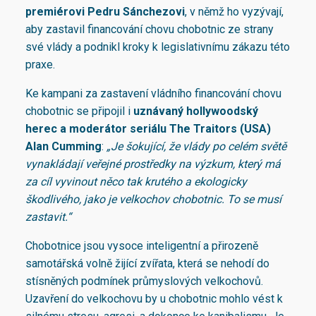
premiérovi Pedru Sánchezovi
, v němž ho vyzývají,
aby zastavil financování chovu chobotnic ze strany
své vlády a podnikl kroky k legislativnímu zákazu této
praxe.
Ke kampani za zastavení vládního financování chovu
chobotnic se připojil i
uznávaný hollywoodský
herec a moderátor seriálu The Traitors (USA)
Alan Cumming
:
„Je šokující, že vlády po celém světě
vynakládají veřejné prostředky na výzkum, který má
za cíl vyvinout něco tak krutého a ekologicky
škodlivého, jako je velkochov chobotnic. To se musí
zastavit.“
Chobotnice jsou vysoce inteligentní a přirozeně
samotářská volně žijící zvířata, která se nehodí do
stísněných podmínek průmyslových velkochovů.
Uzavření do velkochovu by u chobotnic mohlo vést k