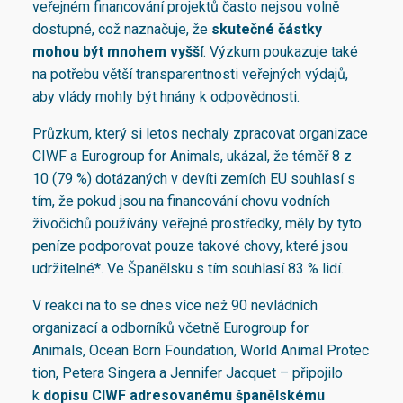
veřejném financování projektů často nejsou volně
dostupné, což naznačuje, že
skutečné částky
mohou být mnohem vyšší
. Výzkum poukazuje také
na potřebu větší transparentnosti veřejných výdajů,
aby vlády mohly být hnány k odpovědnosti.
Průzkum, který si letos nechaly zpracovat organizace
CIWF a Eurogroup for Animals, ukázal, že téměř 8 z
10 (79 %) dotázaných v devíti zemích EU souhlasí s
tím, že pokud jsou na financování chovu vodních
živočichů používány veřejné prostředky, měly by tyto
peníze podporovat pouze takové chovy, které jsou
udržitelné*. Ve Španělsku s tím souhlasí 83 % lidí.
V reakci na to se dnes více než 90 nevládních
organizací a odborníků včetně Eurogroup for
Animals, Ocean Born Foundation, World Animal Protec
tion, Petera Singera a Jennifer Jacquet – připojilo
k
dopisu CIWF adresovanému španělskému