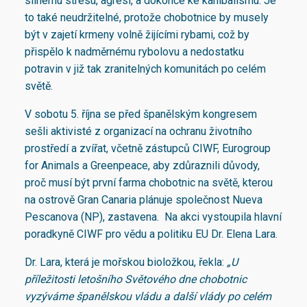
silnému stresu, agresi, a dokonce ke kanibalismu. Je
to také neudržitelné, protože chobotnice by musely
být v zajetí krmeny volně žijícími rybami, což by
přispělo k nadměrnému rybolovu a nedostatku
potravin v již tak zranitelných komunitách po celém
světě.
V sobotu 5. října se před španělským kongresem
sešli aktivisté z organizací na ochranu životního
prostředí a zvířat, včetně zástupců CIWF, Eurogroup
for Animals a Greenpeace, aby zdůraznili důvody,
proč musí být první farma chobotnic na světě, kterou
na ostrově Gran Canaria plánuje společnost Nueva
Pescanova (NP), zastavena. Na akci vystoupila hlavní
poradkyně CIWF pro vědu a politiku EU Dr. Elena Lara.
Dr. Lara, která je mořskou bioložkou, řekla:
„U
příležitosti letošního Světového dne chobotnic
vyzýváme španělskou vládu a další vlády po celém