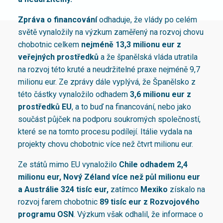
Zpráva o financování
odhaduje, že vlády po celém
světě vynaložily na výzkum zaměřený na rozvoj chovu
chobotnic celkem
nejméně 13,3 milionu eur z
veřejných prostředků
a že španělská vláda utratila
na rozvoj této kruté a neudržitelné praxe nejméně 9,7
milionu eur. Ze zprávy dále vyplývá, že Španělsko z
této částky vynaložilo odhadem
3,6 milionu eur z
prostředků EU
, a to buď na financování, nebo jako
součást půjček na podporu soukromých společností,
které se na tomto procesu podílejí. Itálie vydala na
projekty chovu chobotnic více než čtvrt milionu eur.
Ze států mimo EU vynaložilo
Chile odhadem 2,4
milionu eur, Nový Zéland více než půl milionu eur
a Austrálie 324 tisíc eur,
zatímco
Mexiko
získalo na
rozvoj farem chobotnic
89 tisíc eur z Rozvojového
programu OSN
. Výzkum však odhalil, že informace o