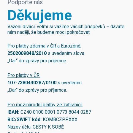
Podpořte nás
Děkujeme
Vážení diváci, velmi si vážíme vašich příspěvků – dáváte
nám naději, že budeme moci pokračovat.
Pro platby zdarma v ČR a Eurozóně:
2502009848/2010
s uvedením slova
„Dar“ do zprávy pro příjemce.
Pro platby v ČR:
107-7380440287/0100
s uvedením
„Dar“ do zprávy pro příjemce.
Pro mezinárodní platby ze zahraničí:
IBAN:
CZ40 0100 0001 0773 8044 0287
BIC/SWIFT kód:
KOMBCZPPXXX
Název účtu: CESTY K SOBĚ