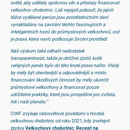
světě, aby udělaly správnou věc a přestaly financovat
velkochov chobotnic. Lidi nejspíš pobouří, že jejich
těžce vydělané peníze jsou prostřednictvím daní
vynakládány na zavírání těchto fascinujících a
inteligentních tvorů do průmyslových velkochovů, což
je praxe, která navíc poškozuje životní prostředí.
Náš výzkum také odhalil nedostatek
transparentnosti, takže je obtížné zjistit, kolik
veřejných peněz bylo do této kruté praxe nalito. Vlády
by měly být otevřenější a odpovědnější a místo
financování škodlivých činností by měly ukončit
průmyslové velkochovy a financovat pouze
udržitelné praktiky, které jsou prospěšné pro zvířata,
lidi i naši planetu.“
CIWF zvyšuje celosvětové povědomí o hrozbě
velkochovu chobotnic od roku 2021, kdy zveřejnil
zprávu
Velkochovy chobotnic: Recept na