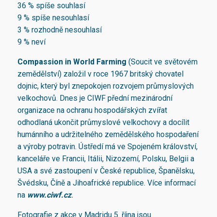
36 % spíše souhlasí
9 % spíše nesouhlasí
3 % rozhodně nesouhlasí
9 % neví
Compassion in World Farming
(Soucit ve světovém
zemědělství) založil v roce 1967 britský chovatel
dojnic, který byl znepokojen rozvojem průmyslových
velkochovů. Dnes je CIWF přední mezinárodní
organizace na ochranu hospodářských zvířat
odhodlaná ukončit průmyslové velkochovy a docílit
humánního a udržitelného zemědělského hospodaření
a výroby potravin. Ústředí má ve Spojeném království,
kanceláře ve Francii, Itálii, Nizozemí, Polsku, Belgii a
USA a své zastoupení v České republice, Španělsku,
Švédsku, Číně a Jihoafrické republice. Více informací
na
www.ciwf.cz
.
Fotografie z akce v Madridu 5. října jsou