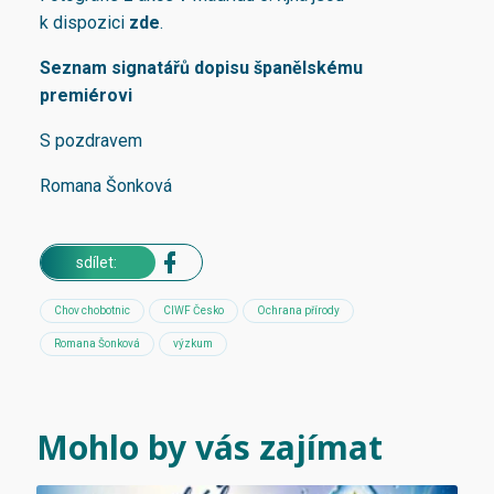
k dispozici
zde
.
Seznam signatářů dopisu španělskému
premiérovi
S pozdravem
Romana Šonková
sdílet:
Chov chobotnic
CIWF Česko
Ochrana přírody
Romana Šonková
výzkum
Mohlo by vás zajímat