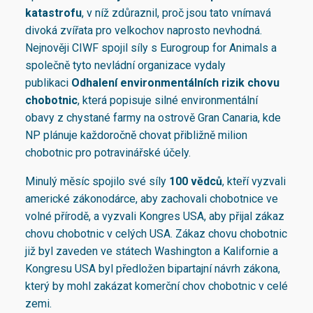
katastrofu
, v níž zdůraznil, proč jsou tato vnímavá
divoká zvířata pro velkochov naprosto nevhodná.
Nejnověji CIWF spojil síly s Eurogroup for Animals a
společně tyto nevládní organizace vydaly
publikaci
Odhalení environmentálních rizik chovu
chobotnic
, která popisuje silné environmentální
obavy z chystané farmy na ostrově Gran Canaria, kde
NP plánuje každoročně chovat přibližně milion
chobotnic pro potravinářské účely.
Minulý měsíc spojilo své síly
100 vědců
, kteří vyzvali
americké zákonodárce, aby zachovali chobotnice ve
volné přírodě, a vyzvali Kongres USA, aby přijal zákaz
chovu chobotnic v celých USA. Zákaz chovu chobotnic
již byl zaveden ve státech Washington a Kalifornie a
Kongresu USA byl předložen bipartajní návrh zákona,
který by mohl zakázat komerční chov chobotnic v celé
zemi.