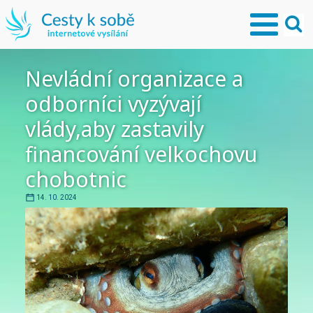
Nevládní organizace a
odborníci vyzývají
vlády,aby zastavily
financování velkochovu
chobotnic
14. 10. 2024