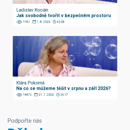
Ladislav Kocián
Jak svobodně tvořit v bezpečném prostoru
1781
1. 8. 2026
42:58
Klára Pokorná
Na co se můžeme těšit v srpnu a září 2026?
14872
31. 7. 2026
24:17
Podpořte nás