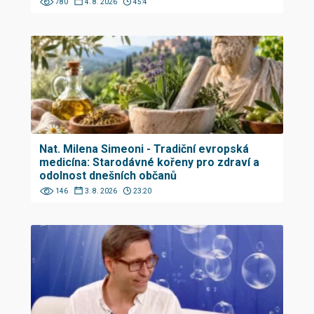
780
4. 8. 2026
45:4
Nat. Milena Simeoni - Tradiční evropská
medicína: Starodávné kořeny pro zdraví a
odolnost dnešních občanů
146
3. 8. 2026
23:20