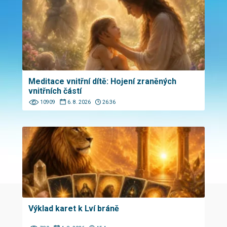
Meditace vnitřní dítě: Hojení zraněných
vnitřních částí
10909
6. 8. 2026
26:36
Výklad karet k Lví bráně