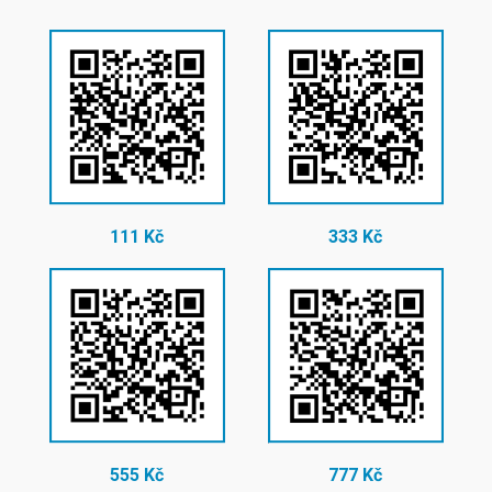
111 Kč
333 Kč
555 Kč
777 Kč