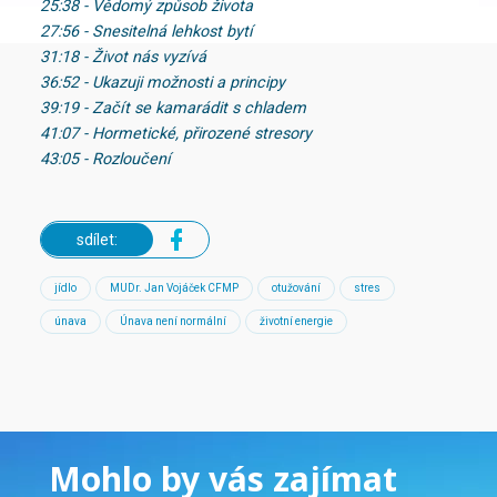
25:38 - Vědomý způsob života
27:56 - Snesitelná lehkost bytí
31:18 - Život nás vyzívá
36:52 - Ukazuji možnosti a principy
39:19 - Začít se kamarádit s chladem
41:07 - Hormetické, přirozené stresory
43:05 - Rozloučení
sdílet:
jídlo
MUDr. Jan Vojáček CFMP
otužování
stres
únava
Únava není normální
životní energie
Mohlo by vás zajímat