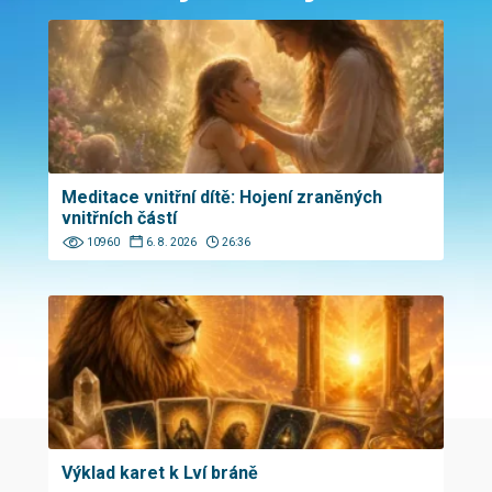
Meditace vnitřní dítě: Hojení zraněných
vnitřních částí
10960
6. 8. 2026
26:36
Výklad karet k Lví bráně