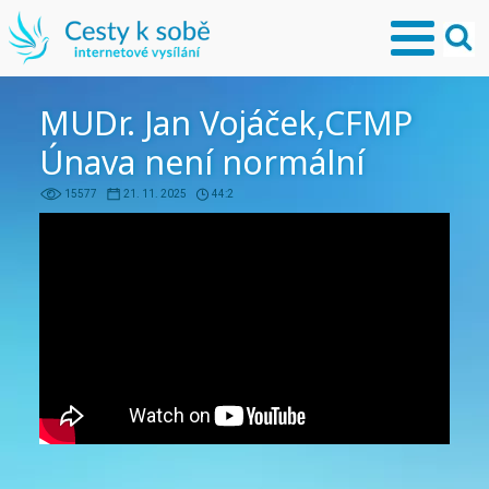
MUDr. Jan Vojáček,CFMP
Únava není normální
15577
21. 11. 2025
44:2