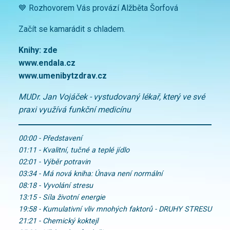
💙 Rozhovorem Vás provází Alžběta Šorfová
Začít se kamarádit s chladem.
Knihy: zde
www.endala.cz
www.umenibytzdrav.cz
MUDr. Jan Vojáček - vystudovaný lékař, který ve své
praxi využívá funkční medicínu
00:00 - Představení
01:11 - Kvalitní, tučné a teplé jídlo
02:01 - Výběr potravin
03:34 - Má nová kniha: Únava není normální
08:18 - Vyvolání stresu
13:15 - Síla životní energie
19:58 - Kumulativní vliv mnohých faktorů - DRUHY STRESU
21:21 - Chemický koktejl