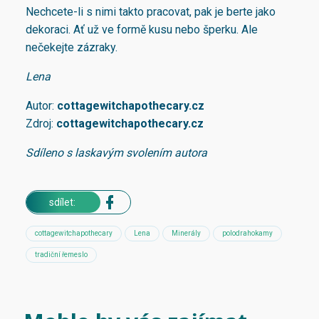
Nechcete-li s nimi takto pracovat, pak je berte jako
dekoraci. Ať už ve formě kusu nebo šperku. Ale
nečekejte zázraky.
Lena
Autor:
cottagewitchapothecary.cz
Zdroj:
cottagewitchapothecary.cz
Sdíleno s laskavým svolením autora
sdílet:
cottagewitchapothecary
Lena
Minerály
polodrahokamy
tradiční řemeslo