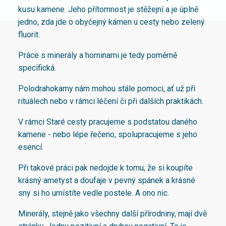
kusu kamene. Jeho přítomnost je stěžejní a je úplně
jedno, zda jde o obyčejný kámen u cesty nebo zelený
fluorit.
Práce s minerály a horninami je tedy poměrně
specifická.
Polodrahokamy nám mohou stále pomoci, ať už při
rituálech nebo v rámci léčení či při dalších praktikách.
V rámci Staré cesty pracujeme s podstatou daného
kamene - nebo lépe řečeno, spolupracujeme s jeho
esencí.
Při takové práci pak nedojde k tomu, že si koupíte
krásný ametyst a doufaje v pevný spánek a krásné
sny si ho umístíte vedle postele. A ono nic.
Minerály, stejně jako všechny další přírodniny, mají dvě