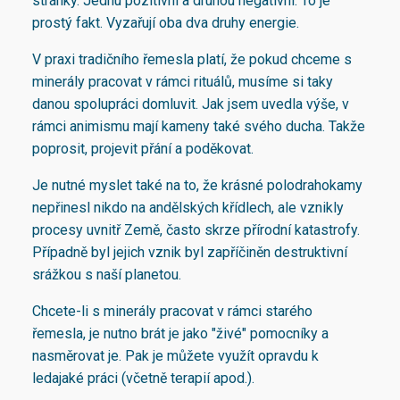
stránky. Jednu pozitivní a druhou negativní. To je
prostý fakt. Vyzařují oba dva druhy energie.
V praxi tradičního řemesla platí, že pokud chceme s
minerály pracovat v rámci rituálů, musíme si taky
danou spolupráci domluvit. Jak jsem uvedla výše, v
rámci animismu mají kameny také svého ducha. Takže
poprosit, projevit přání a poděkovat.
Je nutné myslet také na to, že krásné polodrahokamy
nepřinesl nikdo na andělských křídlech, ale vznikly
procesy uvnitř Země, často skrze přírodní katastrofy.
Případně byl jejich vznik byl zapříčiněn destruktivní
srážkou s naší planetou.
Chcete-li s minerály pracovat v rámci starého
řemesla, je nutno brát je jako "živé" pomocníky a
nasměrovat je. Pak je můžete využít opravdu k
ledajaké práci (včetně terapií apod.).