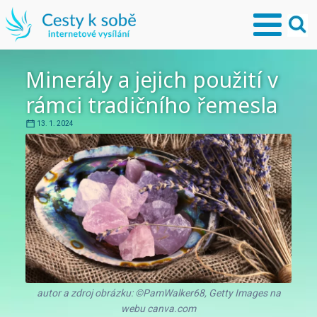
Minerály a jejich použití v
rámci tradičního řemesla
13. 1. 2024
autor a zdroj obrázku: ©PamWalker68, Getty Images na
webu canva.com