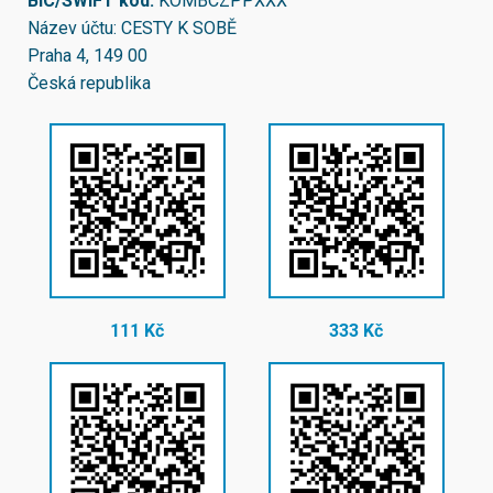
BIC/SWIFT kód:
KOMBCZPPXXX
Název účtu: CESTY K SOBĚ
Praha 4, 149 00
Česká republika
111 Kč
333 Kč