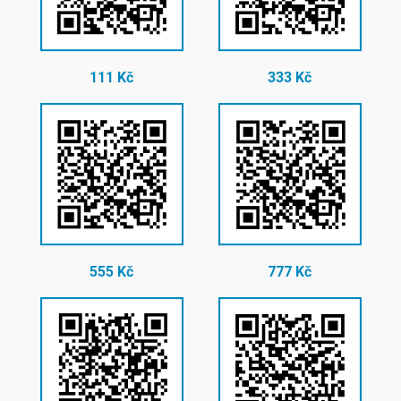
111 Kč
333 Kč
555 Kč
777 Kč