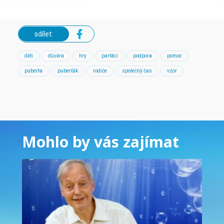
sdílet:
děti
důvěra
hry
parťáci
podpora
pomoc
puberta
puberťák
rodiče
společný čas
vzor
Mohlo by vás zajímat