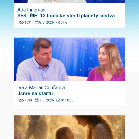
Áda Inneman
SESTŘIH: 13 bodů ke štěstí planety lidstva
1631
8. 8. 2026
37:6
Iva a Marian Coufalovi
Jsme na startu
7539
7. 8. 2026
01:10:56