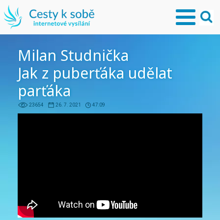
Milan Studnička
Jak z puberťáka udělat
parťáka
23654
26. 7. 2021
47:09