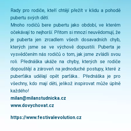
Rady pro rodiče, kteří chtějí přežít v klidu a pohodě
pubertu svých dětí.
Mnoho rodičů bere pubertu jako období, ve kterém
očekávají to nejhorší. Přitom si mnozí neuvědomují, že
je puberta jen zrcadlem všech dosavadních chyb,
kterých jsme se ve výchově dopustili. Puberta je
vysvědčením nás rodičů o tom, jak jsme zvládli svou
roli. Přednáška ukáže na chyby, kterých se rodiče
dopouštějí a zároveň na jednoduché postupy, které z
puberťáka udělají opět parťáka... Přednáška je pro
všechny, kdo mají děti, jelikož inspirovat může úplně
každého!
milan@milanstudnicka.cz
www.dovychovat.cz
https://www.festivalevolution.cz