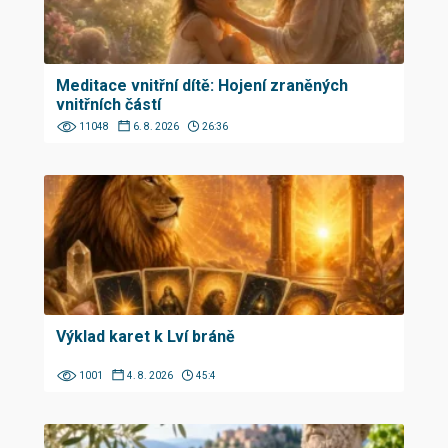
Meditace vnitřní dítě: Hojení zraněných
vnitřních částí
11048
6. 8. 2026
26:36
Výklad karet k Lví bráně
1001
4. 8. 2026
45:4