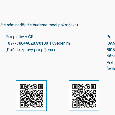
áváte nám naději, že budeme moci pokračovat.
Pro platby v ČR:
Pro 
107-7380440287/0100
s uvedením
IBA
„Dar“ do zprávy pro příjemce.
BIC
Náze
Prah
Česk