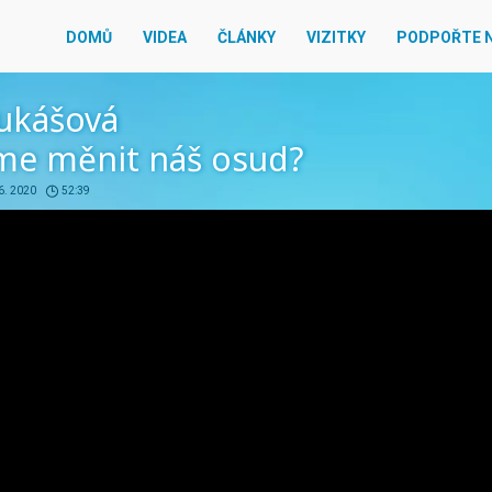
DOMŮ
VIDEA
ČLÁNKY
VIZITKY
PODPOŘTE 
Lukášová
e měnit náš osud?
 6. 2020
52:39