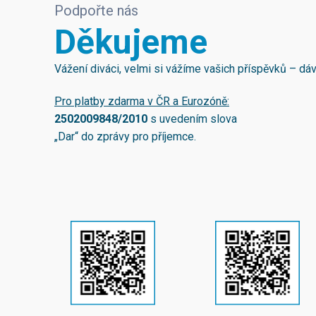
Podpořte nás
Děkujeme
Vážení diváci, velmi si vážíme vašich příspěvků – d
Pro platby zdarma v ČR a Eurozóně:
2502009848/2010
s uvedením slova
„Dar“ do zprávy pro příjemce.