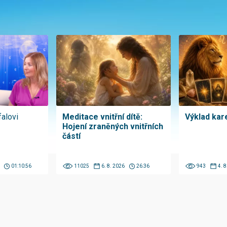
falovi
Meditace vnitřní dítě:
Výklad kare
Hojení zraněných vnitřních
částí
01:10:56
11025
6. 8. 2026
26:36
943
4. 