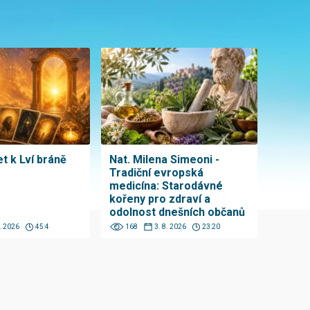
t k Lví bráně
Nat. Milena Simeoni -
Tradiční evropská
medicína: Starodávné
kořeny pro zdraví a
odolnost dnešních občanů
8. 2026
45:4
168
3. 8. 2026
23:20