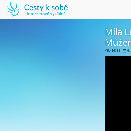
Míla 
Můžem
46386
6.