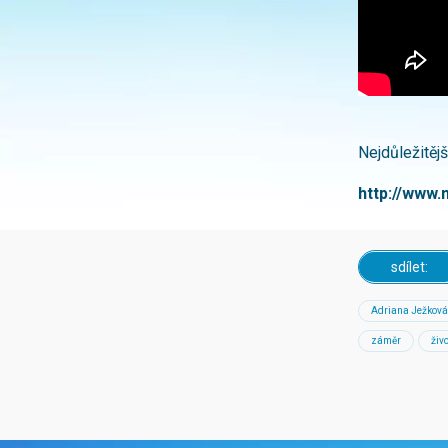
Nejdůležitějš
http://www.
sdílet:
Adriana Ježková
záměr
živ