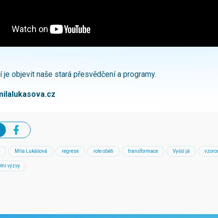
í je objevit naše stará přesvědčení a programy.
milalukasova.cz
Míla Lukášová
regrese
role oběti
transformace
Vyšší já
vzorc
otní výzvy