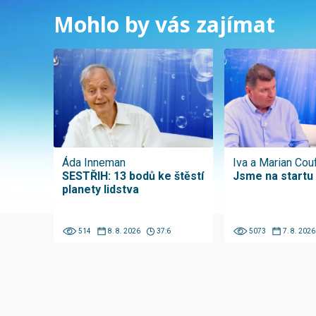
Mohlo by vás zajímat
Áda Inneman
Iva a Marian Cou
SESTŘIH: 13 bodů ke štěstí
Jsme na startu
planety lidstva
514
8. 8. 2026
37:6
5073
7. 8. 2026