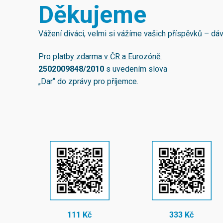
Děkujeme
Vážení diváci, velmi si vážíme vašich příspěvků – d
Pro platby zdarma v ČR a Eurozóně:
2502009848/2010
s uvedením slova
„Dar“ do zprávy pro příjemce.
111 Kč
333 Kč