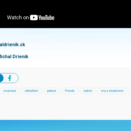
aldrienik.sk
ichal Drienik
inspirace
odhodlání
pokora
Pravda
radost
sny a skutečnost