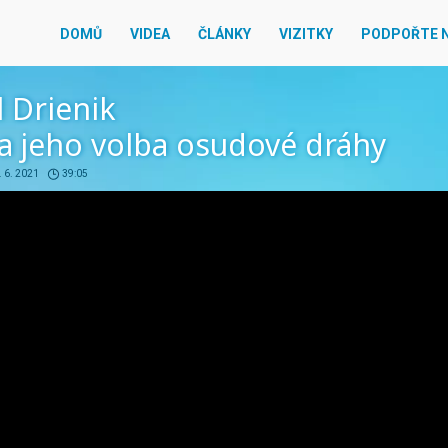
DOMŮ
VIDEA
ČLÁNKY
VIZITKY
PODPOŘTE 
 Drienik
a jeho volba osudové dráhy
. 6. 2021
39:05