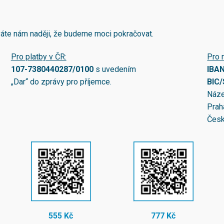
áváte nám naději, že budeme moci pokračovat.
Pro platby v ČR:
Pro 
107-7380440287/0100
s uvedením
IBA
„Dar“ do zprávy pro příjemce.
BIC
Náze
Prah
Česk
555 Kč
777 Kč