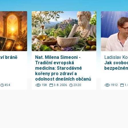
Lví bráně
Nat. Milena Simeoni -
Ladislav Ko
Tradiční evropská
Jak svobod
medicína: Starodávné
bezpečném
kořeny pro zdraví a
odolnost dnešních občanů
45:4
158
3. 8. 2026
23:20
1912
1.