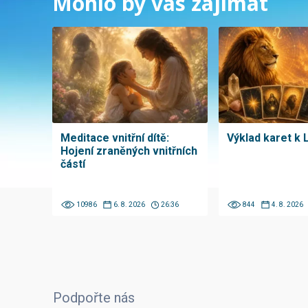
Mohlo by vás zajímat
Meditace vnitřní dítě:
Výklad karet k 
Hojení zraněných vnitřních
částí
10986
6. 8. 2026
26:36
844
4. 8. 2026
Podpořte nás