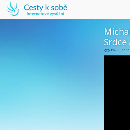
Michal
Srdce 
12485
11