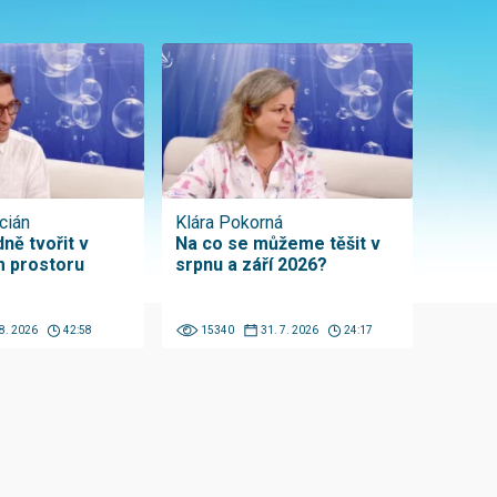
cián
Klára Pokorná
ně tvořit v
Na co se můžeme těšit v
 prostoru
srpnu a září 2026?
 8. 2026
42:58
15340
31. 7. 2026
24:17