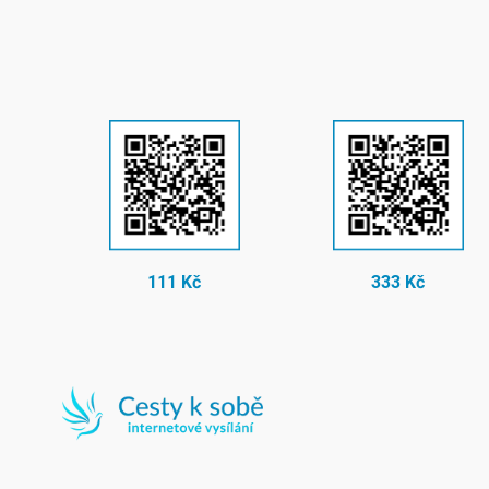
111 Kč
333 Kč