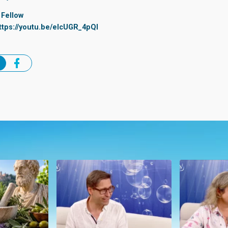
 Fellow
ttps://youtu.be/elcUGR_4pQI