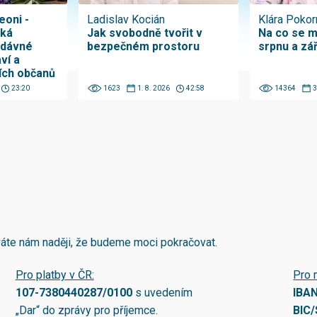
eoni -
Ladislav Kocián
Klára Pokor
ská
Jak svobodně tvořit v
Na co se m
odávné
bezpečném prostoru
srpnu a zá
ví a
ích občanů
23:20
1623
1. 8. 2026
42:58
14364
3
áváte nám naději, že budeme moci pokračovat.
Pro platby v ČR:
Pro 
107-7380440287/0100
s uvedením
IBA
„Dar“ do zprávy pro příjemce.
BIC