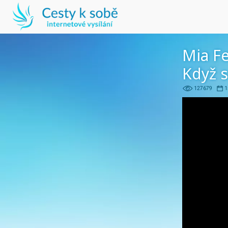
Mia F
Když 
127679
1