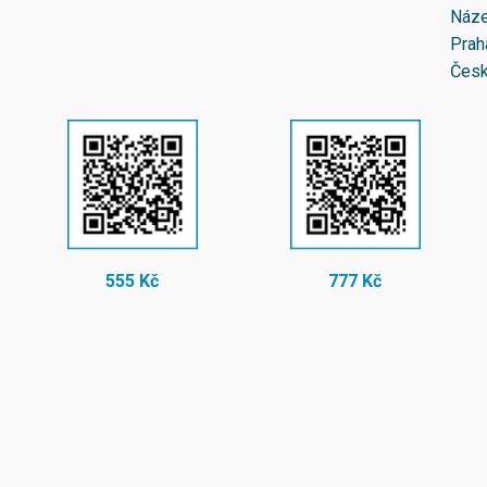
Náze
Prah
Česk
555 Kč
777 Kč