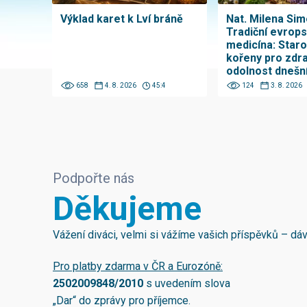
Výklad karet k Lví bráně
Nat. Milena Sim
Tradiční evrop
medicína: Star
kořeny pro zdra
odolnost dnešn
658
4. 8. 2026
45:4
124
3. 8. 2026
Podpořte nás
Děkujeme
Vážení diváci, velmi si vážíme vašich příspěvků – d
Pro platby zdarma v ČR a Eurozóně:
2502009848/2010
s uvedením slova
„Dar“ do zprávy pro příjemce.