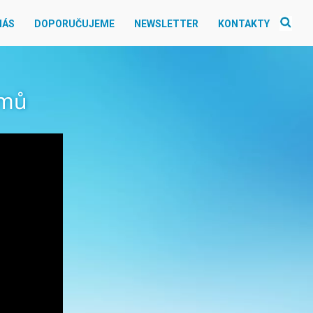
NÁS
DOPORUČUJEME
NEWSLETTER
KONTAKTY
omů