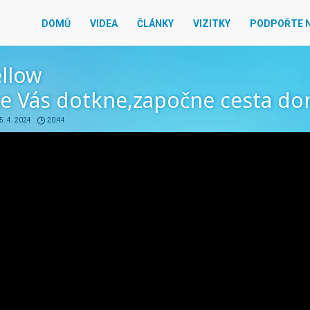
DOMŮ
VIDEA
ČLÁNKY
VIZITKY
PODPOŘTE 
ellow
se Vás dotkne,započne cesta d
5. 4. 2024
20:44