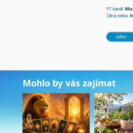
YT kanál:
Mia
Zdroj videa:
h
sdílet:
Mohlo by vás zajímat