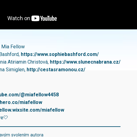
: Mia Fellow
 Bashford,
https://www.sophiebashford.com/
unia Atiriamin Christová,
https://www.slunecnabrana.cz/
a Sirniglen,
http://cestasramonou.cz/
utube.com/@miafellow4458
ohero.co/miafellow
fellow.wixsite.com/miafellow
ve🤍
kavým svolením autora