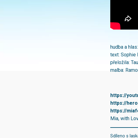
hudba a hlas
text: Sophie
přeložila: Ta
malba: Ramon
https://yo
https://her
https://mia
Mia, with Lo
Sdíleno s las