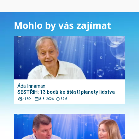
Mohlo by vás zajímat
Áda Inneman
SESTŘIH: 13 bodů ke štěstí planety lidstva
1604
8. 8. 2026
37:6