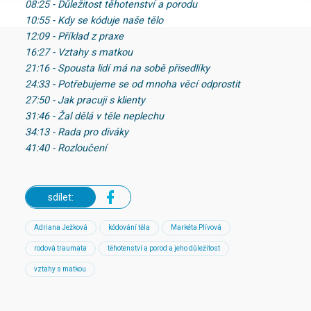
08:25 - Důležitost těhotenství a porodu
10:55 - Kdy se kóduje naše tělo
12:09 - Příklad z praxe
16:27 - Vztahy s matkou
21:16 - Spousta lidí má na sobě přisedlíky
24:33 - Potřebujeme se od mnoha věcí odprostit
27:50 - Jak pracuji s klienty
31:46 - Žal dělá v těle neplechu
34:13 - Rada pro diváky
41:40 - Rozloučení
sdílet:
Adriana Ježková
kódování těla
Markéta Plívová
rodová traumata
těhotenství a porod a jeho důležitost
vztahy s matkou