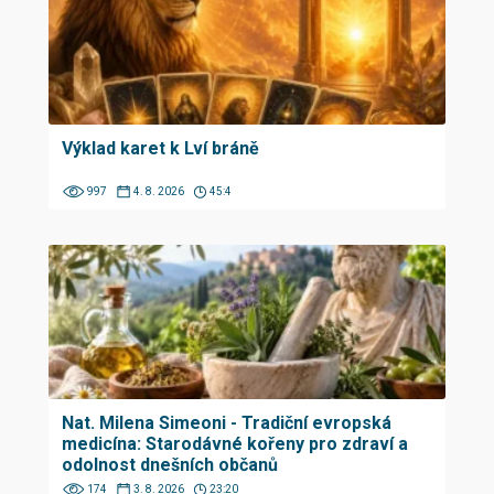
Výklad karet k Lví bráně
997
4. 8. 2026
45:4
Nat. Milena Simeoni - Tradiční evropská
medicína: Starodávné kořeny pro zdraví a
odolnost dnešních občanů
174
3. 8. 2026
23:20