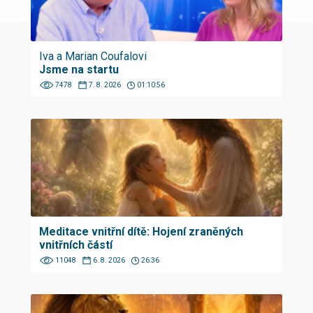
Iva a Marian Coufalovi
Jsme na startu
7478
7. 8. 2026
01:10:56
Meditace vnitřní dítě: Hojení zraněných
vnitřních částí
11048
6. 8. 2026
26:36