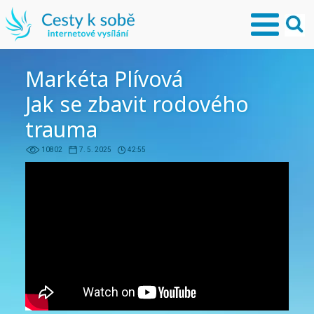
Markéta Plívová
Jak se zbavit rodového
trauma
10802
7. 5. 2025
42:55