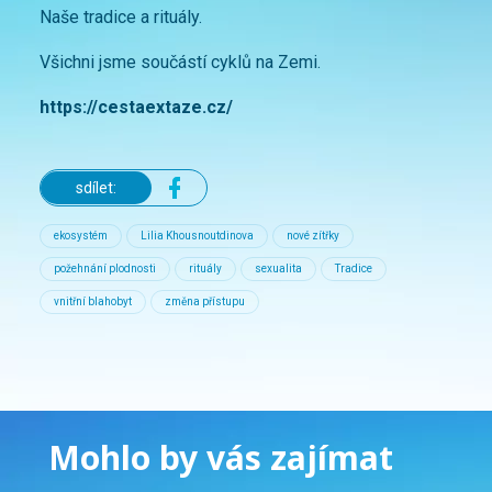
Naše tradice a rituály.
Všichni jsme součástí cyklů na Zemi.
https://cestaextaze.cz/
sdílet:
ekosystém
Lilia Khousnoutdinova
nové zítřky
požehnání plodnosti
rituály
sexualita
Tradice
vnitřní blahobyt
změna přístupu
Mohlo by vás zajímat