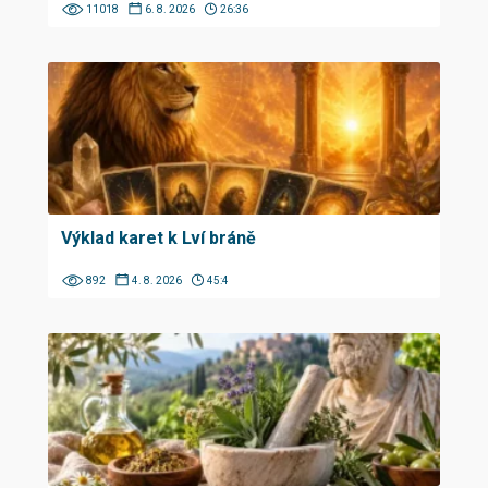
11018
6. 8. 2026
26:36
Výklad karet k Lví bráně
892
4. 8. 2026
45:4