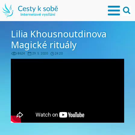
Lilia Khousnoutdinova
Magické rituály
8624
29. 5. 2020
24:20