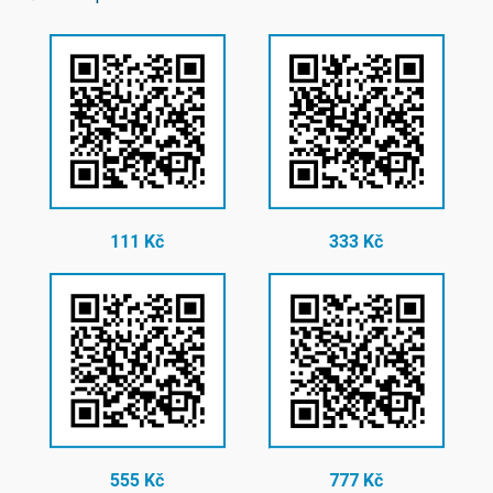
111 Kč
333 Kč
555 Kč
777 Kč