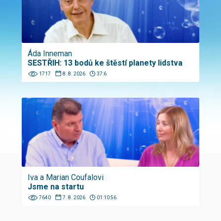
Áda Inneman
SESTŘIH: 13 bodů ke štěstí planety lidstva
1717
8. 8. 2026
37:6
Iva a Marian Coufalovi
Jsme na startu
7640
7. 8. 2026
01:10:56