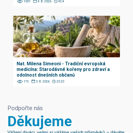
1001
4. 8. 2026
45:4
Nat. Milena Simeoni - Tradiční evropská
medicína: Starodávné kořeny pro zdraví a
odolnost dnešních občanů
175
3. 8. 2026
23:20
Podpořte nás
Děkujeme
Vážení diváci, velmi si vážíme vašich příspěvků – dáváte