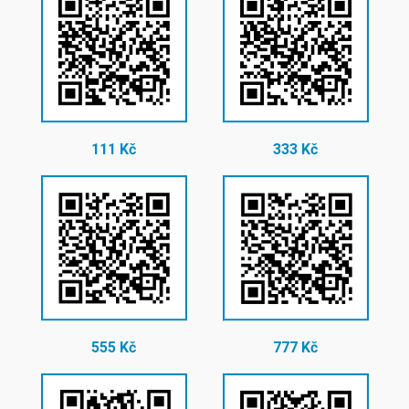
111 Kč
333 Kč
555 Kč
777 Kč