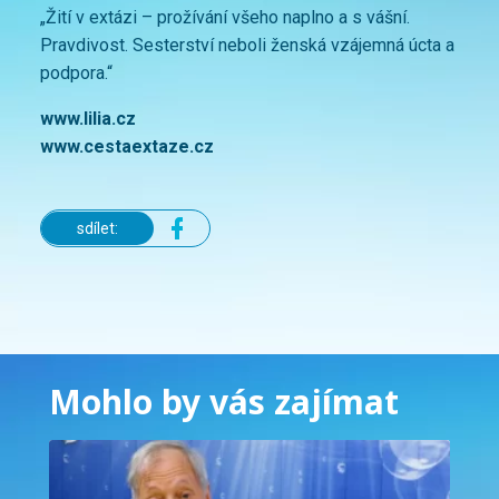
„Žití v extázi – prožívání všeho naplno a s vášní.
Pravdivost. Sesterství neboli ženská vzájemná úcta a
podpora.“
www.lilia.cz
www.cestaextaze.cz
sdílet:
Mohlo by vás zajímat