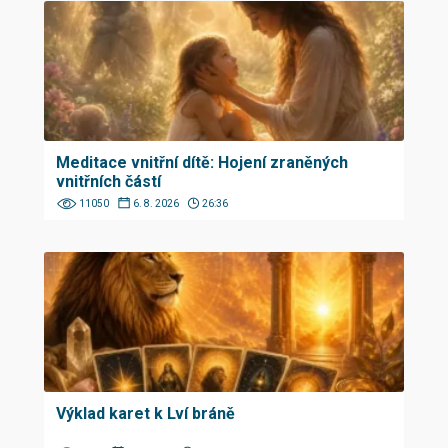
Meditace vnitřní dítě: Hojení zraněných
vnitřních částí
11050
6. 8. 2026
26:36
Výklad karet k Lví bráně