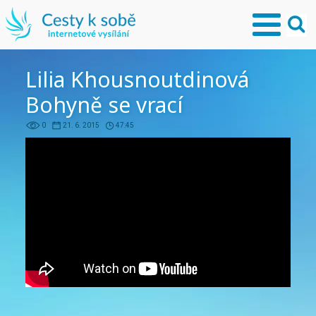
Lilia Khousnoutdinová
Bohyně se vrací
0
21. 6. 2015
47:45