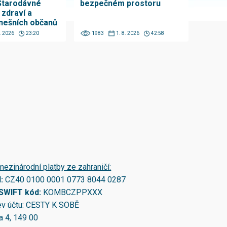
Starodávné
bezpečném prostoru
 zdraví a
nešních občanů
8. 2026
23:20
1983
1. 8. 2026
42:58
mezinárodní platby ze zahraničí:
N:
CZ40 0100 0001 0773 8044 0287
/SWIFT kód:
KOMBCZPPXXX
v účtu: CESTY K SOBĚ
a 4, 149 00