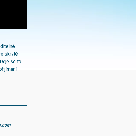
ditelné
se skryté
 Děje se to
řijímání
va.com