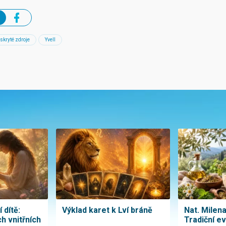
skryté zdroje
Yvell
 dítě:
Výklad karet k Lví bráně
Nat. Milen
h vnitřních
Tradiční e