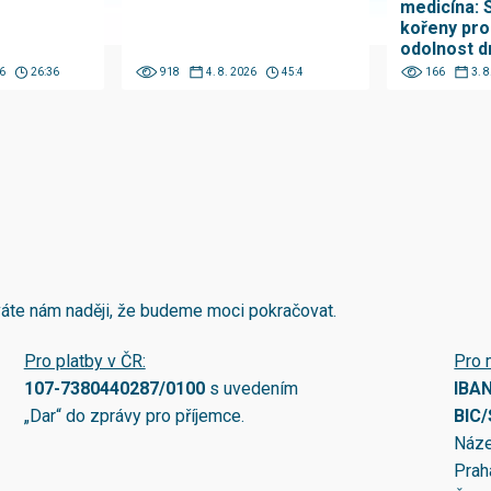
medicína: 
kořeny pro
odolnost d
6
26:36
918
4. 8. 2026
45:4
166
3. 
áváte nám naději, že budeme moci pokračovat.
Pro platby v ČR:
Pro 
107-7380440287/0100
s uvedením
IBA
„Dar“ do zprávy pro příjemce.
BIC
Náze
Prah