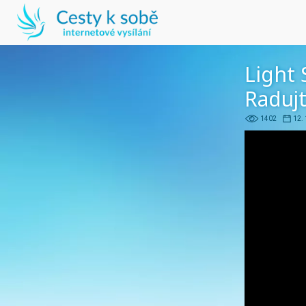
Light 
Radujt
1402
12.