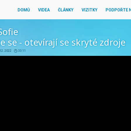
DOMŮ
VIDEA
ČLÁNKY
VIZITKY
PODPOŘTE 
Sofie
e se - otevírají se skryté zdroje
 12. 2022
33:11