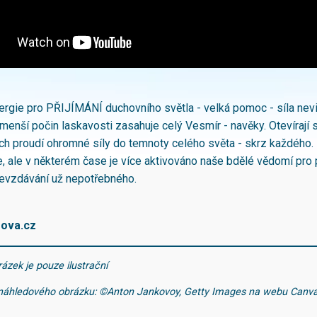
rgie pro PŘIJÍMÁNÍ duchovního světla - velká pomoc - síla nevi
enší počin laskavosti zasahuje celý Vesmír - navěky. Otevírají 
nich proudí ohromné síly do temnoty celého světa - skrz každého.
e, ale v některém čase je více aktivováno naše bdělé vědomí pro p
evzdávání už nepotřebného.
rova.cz
ázek je pouze ilustrační
j náhledového obrázku: ©Anton Jankovoy, Getty Images na webu Can