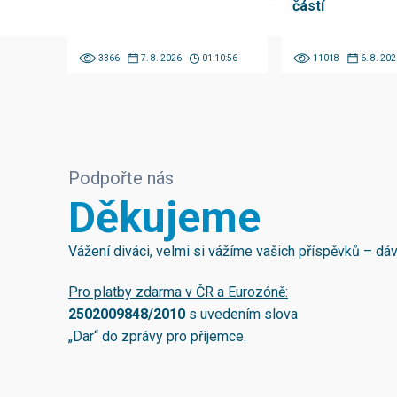
částí
3366
7. 8. 2026
01:10:56
11018
6. 8. 202
Podpořte nás
Děkujeme
Vážení diváci, velmi si vážíme vašich příspěvků – d
Pro platby zdarma v ČR a Eurozóně:
2502009848/2010
s uvedením slova
„Dar“ do zprávy pro příjemce.