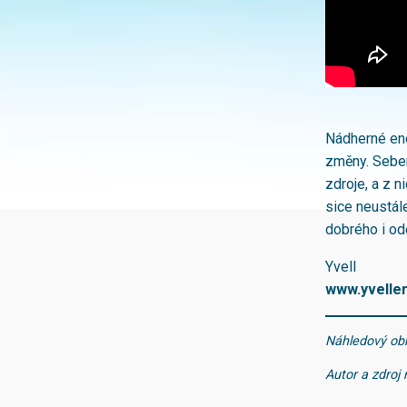
Nádherné ene
změny. Sebem
zdroje, a z 
sice neustál
dobrého i od
Yvell
www.yvelle
Náhledový obr
Autor a zdro