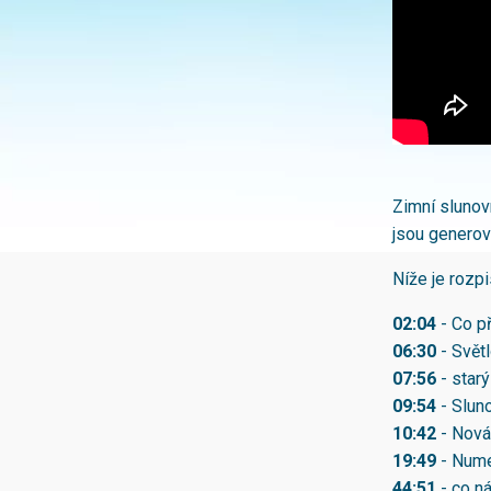
Zimní slunov
jsou generov
Níže je rozpi
02:04
- Co př
06:30
- Světl
07:56
- star
09:54
- Sluno
10:42
- Nová 
19:49
- Nume
44:51
- co ná