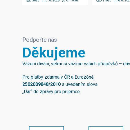
3626
7. 8. 2026
01:10:56
11020
6. 8. 202
Podpořte nás
Děkujeme
Vážení diváci, velmi si vážíme vašich příspěvků – d
Pro platby zdarma v ČR a Eurozóně:
2502009848/2010
s uvedením slova
„Dar“ do zprávy pro příjemce.