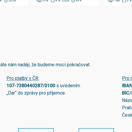
6
26:36
918
4. 8. 2026
45:4
166
3. 
áváte nám naději, že budeme moci pokračovat.
Pro platby v ČR:
Pro 
107-7380440287/0100
s uvedením
IBA
„Dar“ do zprávy pro příjemce.
BIC
Náze
Prah
Česk