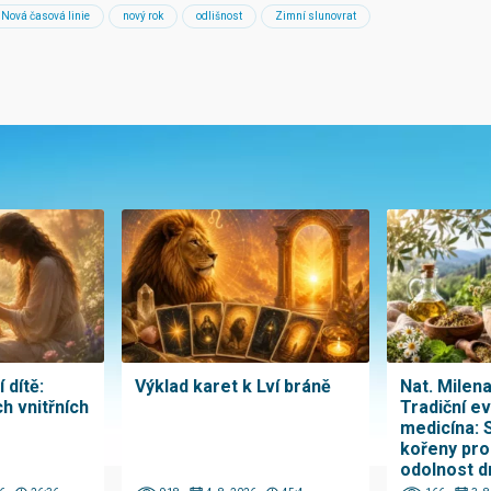
Nová časová linie
nový rok
odlišnost
Zimní slunovrat
 dítě:
Výklad karet k Lví bráně
Nat. Milen
h vnitřních
Tradiční e
medicína: 
kořeny pro
odolnost d