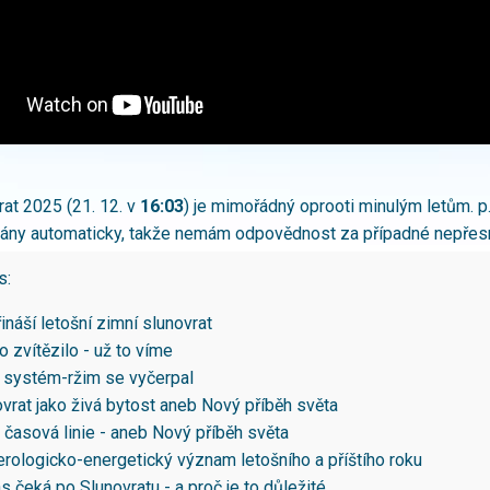
rat 2025 (21. 12. v
16:03
) je mimořádný oprooti minulým letům. p.
ány automaticky, takže nemám odpovědnost za případné nepřesn
s:
ináší letošní zimní slunovrat
o zvítězilo - už to víme
ý systém-ržim se vyčerpal
vrat jako živá bytost aneb Nový příběh světa
časová linie - aneb Nový příběh světa
rologicko-energetický význam letošního a příštího roku
s čeká po Slunovratu - a proč je to důležité