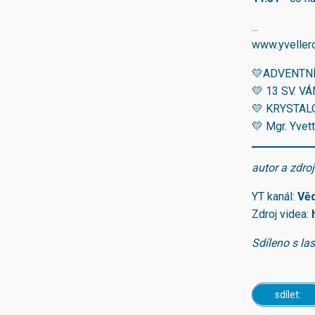
...
www.yveller
💛ADVENTNÍ
💛 13 SV. V
💛 KRYSTAL
💛 Mgr. Yvett
autor a zdro
YT kanál:
Věd
Zdroj videa:
Sdíleno s la
sdílet: