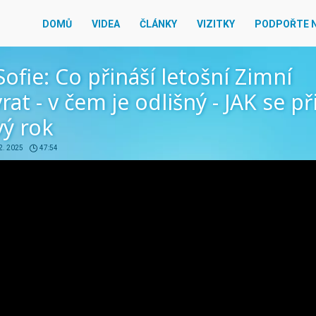
DOMŮ
VIDEA
ČLÁNKY
VIZITKY
PODPOŘTE 
Sofie: Co přináší letošní Zimní
rat - v čem je odlišný - JAK se př
vý rok
2. 2025
47:54