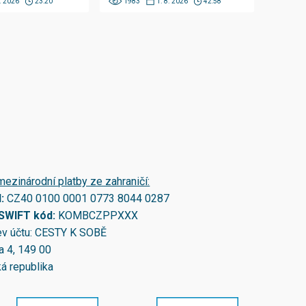
8. 2026
23:20
1983
1. 8. 2026
42:58
mezinárodní platby ze zahraničí:
N:
CZ40 0100 0001 0773 8044 0287
/SWIFT kód:
KOMBCZPPXXX
v účtu: CESTY K SOBĚ
a 4, 149 00
á republika