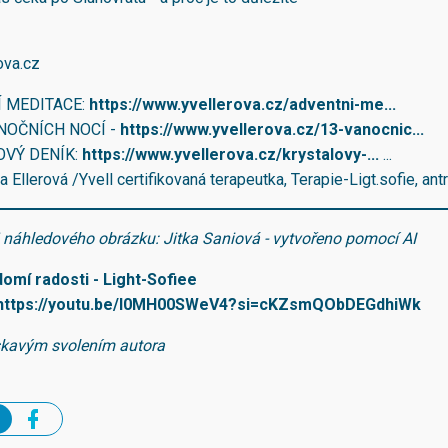
ova.cz
 MEDITACE:
https://www.yvellerova.cz/adventni-me...
ÁNOČNÍCH NOCÍ -
https://www.yvellerova.cz/13-vanocnic...
OVÝ DENÍK:
https://www.yvellerova.cz/krystalovy-...
...
a Ellerová /Yvell certifikovaná terapeutka, Terapie-Ligt.sofie, antr
j náhledového obrázku: Jitka Saniová - vytvořeno pomocí AI
omí radosti - Light-Sofie
e
https://youtu.be/I0MH00SWeV4?si=cKZsmQObDEGdhiWk
skavým svolením autora