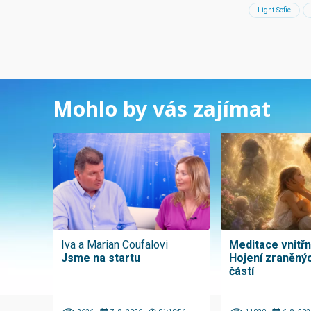
Light.Sofie
Mohlo by vás zajímat
Iva a Marian Coufalovi
Meditace vnitřní
Jsme na startu
Hojení zraněnýc
částí