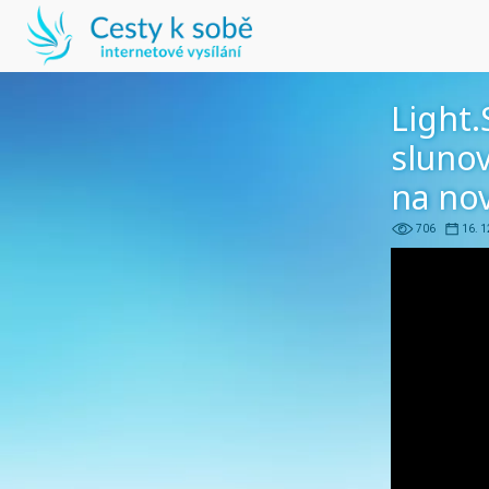
Light.
slunov
na no
706
16. 1