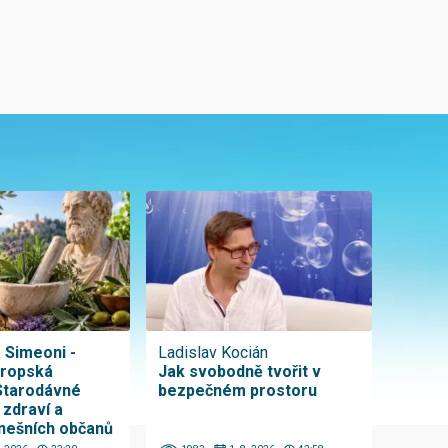
a Simeoni -
Ladislav Kocián
vropská
Jak svobodně tvořit v
Starodávné
bezpečném prostoru
 zdraví a
nešních občanů