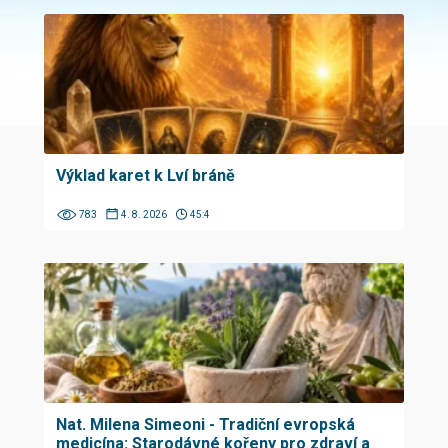
Výklad karet k Lví bráně
783
4. 8. 2026
45:4
Nat. Milena Simeoni - Tradiční evropská
medicína: Starodávné kořeny pro zdraví a