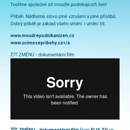
Tvoříme společně síť moudře podnikajících žen!
Příběh. Nádherné slovo plné vzrušení a plné příslibů.
Dobrý příběh je základ všeho umění. I umění žít.
www.moudrepodnikanizen.cz
www.ucimesepribehy.cz</a
ŽÍT ZMĚNU - dokumentární film
ŽÍT ZMĚNU - dokumentární film
from
ELIA TV
on