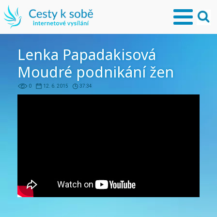
Lenka Papadakisová
Moudré podnikání žen
0
12. 6. 2015
37:34