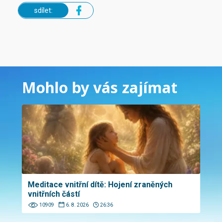
sdílet:
Mohlo by vás zajímat
Meditace vnitřní dítě: Hojení zraněných
vnitřních částí
10909
6. 8. 2026
26:36