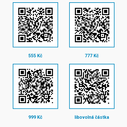
555 Kč
777 Kč
999 Kč
libovolná částka