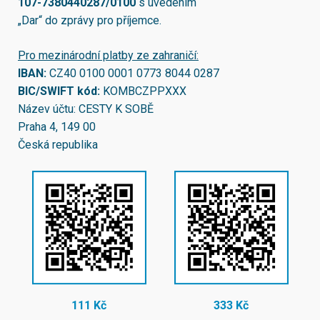
107-7380440287/0100
s uvedením
„Dar“ do zprávy pro příjemce.
Pro mezinárodní platby ze zahraničí:
IBAN:
CZ40 0100 0001 0773 8044 0287
BIC/SWIFT kód:
KOMBCZPPXXX
Název účtu: CESTY K SOBĚ
Praha 4, 149 00
Česká republika
111 Kč
333 Kč