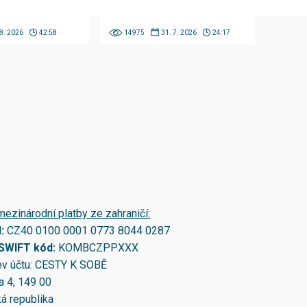
 8. 2026
42:58
14975
31. 7. 2026
24:17
mezinárodní platby ze zahraničí:
N:
CZ40 0100 0001 0773 8044 0287
/SWIFT kód:
KOMBCZPPXXX
v účtu: CESTY K SOBĚ
a 4, 149 00
á republika