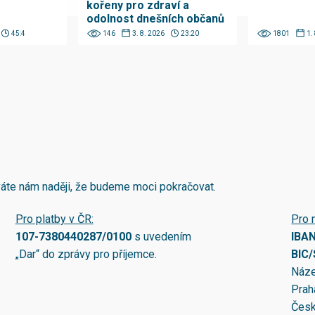
kořeny pro zdraví a
odolnost dnešních občanů
45:4
146
3. 8. 2026
23:20
1801
1.
áváte nám naději, že budeme moci pokračovat.
Pro platby v ČR:
Pro 
107-7380440287/0100
s uvedením
IBA
„Dar“ do zprávy pro příjemce.
BIC
Náze
Prah
Česk