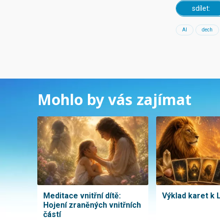
sdílet:
AI
dech
Mohlo by vás zajímat
Meditace vnitřní dítě:
Výklad karet k 
Hojení zraněných vnitřních
částí