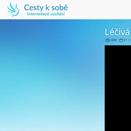
Léčivá
588
27. 5