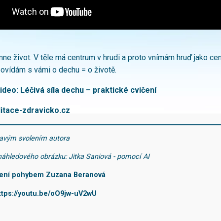
mne život. V těle má centrum v hrudi a proto vnímám hruď jako cen
povídám s vámi o dechu = o životě.
ideo:
Léčivá síla dechu – praktické cvičení
itace-zdravicko.cz
kavým svolením autora
 náhledového obrázku: Jitka Saniová - pomocí AI
ení pohybem Zuzana Beranová
ttps://youtu.be/oO9jw-uV2wU