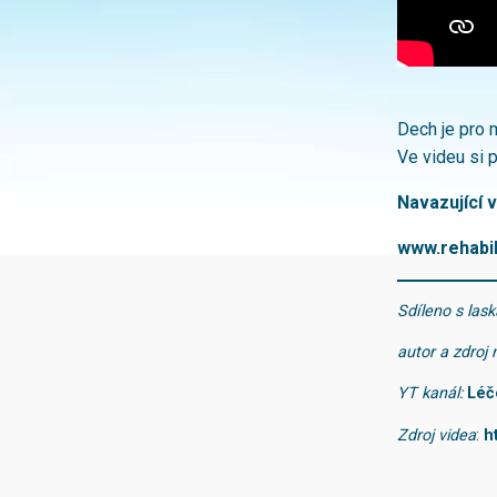
Dech je pro 
Ve videu si 
Navazující v
www.rehabil
Sdíleno s las
autor a zdroj
YT kanál:
Léč
Zdroj videa
:
h