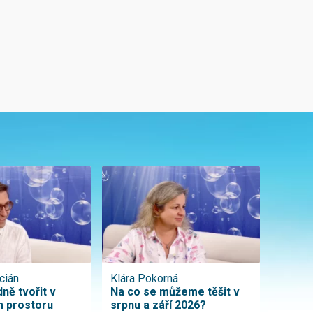
cián
Klára Pokorná
ně tvořit v
Na co se můžeme těšit v
 prostoru
srpnu a září 2026?