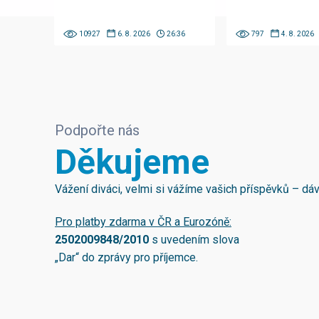
10927
6. 8. 2026
26:36
797
4. 8. 2026
Podpořte nás
Děkujeme
Vážení diváci, velmi si vážíme vašich příspěvků – d
Pro platby zdarma v ČR a Eurozóně:
2502009848/2010
s uvedením slova
„Dar“ do zprávy pro příjemce.