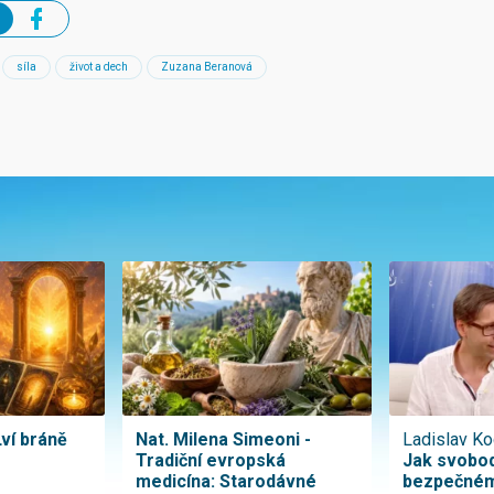
síla
život a dech
Zuzana Beranová
Lví bráně
Nat. Milena Simeoni -
Ladislav Ko
Tradiční evropská
Jak svobod
medicína: Starodávné
bezpečném