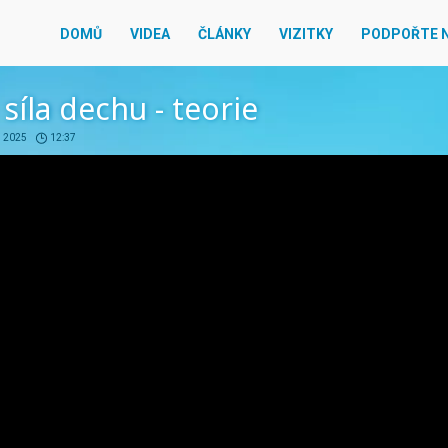
DOMŮ
VIDEA
ČLÁNKY
VIZITKY
PODPOŘTE 
 síla dechu - teorie
. 2025
12:37