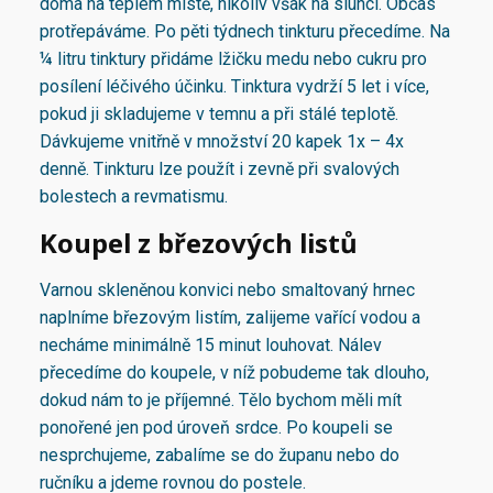
doma na teplém místě, nikoliv však na slunci. Občas
protřepáváme. Po pěti týdnech tinkturu přecedíme. Na
¼ litru tinktury přidáme lžičku medu nebo cukru pro
posílení léčivého účinku. Tinktura vydrží 5 let i více,
pokud ji skladujeme v temnu a při stálé teplotě.
Dávkujeme vnitřně v množství 20 kapek 1x – 4x
denně. Tinkturu lze použít i zevně při svalových
bolestech a revmatismu.
Koupel z březových listů
Varnou skleněnou konvici nebo smaltovaný hrnec
naplníme březovým listím, zalijeme vařící vodou a
necháme minimálně 15 minut louhovat. Nálev
přecedíme do koupele, v níž pobudeme tak dlouho,
dokud nám to je příjemné. Tělo bychom měli mít
ponořené jen pod úroveň srdce. Po koupeli se
nesprchujeme, zabalíme se do županu nebo do
ručníku a jdeme rovnou do postele.