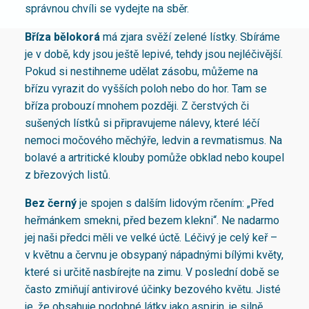
správnou chvíli se vydejte na sběr.
Bříza bělokorá
má zjara svěží zelené lístky. Sbíráme
je v době, kdy jsou ještě lepivé, tehdy jsou nejléčivější.
Pokud si nestihneme udělat zásobu, můžeme na
břízu vyrazit do vyšších poloh nebo do hor. Tam se
bříza probouzí mnohem později. Z čerstvých či
sušených lístků si připravujeme nálevy, které léčí
nemoci močového měchýře, ledvin a revmatismus. Na
bolavé a artritické klouby pomůže obklad nebo koupel
z březových listů.
Bez černý
je spojen s dalším lidovým rčením: „Před
heřmánkem smekni, před bezem klekni“. Ne nadarmo
jej naši předci měli ve velké úctě. Léčivý je celý keř –
v květnu a červnu je obsypaný nápadnými bílými květy,
které si určitě nasbírejte na zimu. V poslední době se
často zmiňují antivirové účinky bezového květu. Jisté
je, že obsahuje podobné látky jako aspirin, je silně