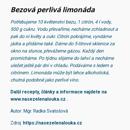
Bezová perlivá limonáda
Potřebujeme 10 květenství bezu, 1 citrón, 4 l vody,
500 g cukru. Vodu převaříme, necháme zchladnout a
pak do ní květy a cukr. Citrón pokrájíme, vyndáme
jádra a přidáme také. Dáme do 5-litrové sklenice za
okno na slunce, převážeme gázou. Každý den
promícháme. Po týdnu slijeme do lahví a necháme
uležet ještě pár dní v chladu. Podáváme s ledem a
citrónem. Limonáda může být lehce alkoholická,
chutná podobně jako perlivé víno.
Další recepty, články a informace najdete na
www.nasezelenalouka.cz
.
Autor: Mgr. Radka Svatošová
Zdroj:
https://nasezelenalouka.cz