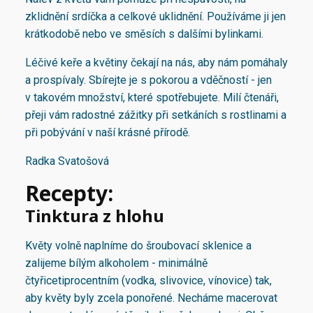
zklidnění srdíčka a celkové uklidnění. Používáme ji jen
krátkodobě nebo ve směsích s dalšími bylinkami.
Léčivé keře a květiny čekají na nás, aby nám pomáhaly
a prospívaly. Sbírejte je s pokorou a vděčností - jen
v takovém množství, které spotřebujete. Milí čtenáři,
přeji vám radostné zážitky při setkáních s rostlinami a
při pobývání v naší krásné přírodě.
Radka Svatošová
Recepty:
Tinktura z hlohu
Květy volně naplníme do šroubovací sklenice a
zalijeme bílým alkoholem - minimálně
čtyřicetiprocentním (vodka, slivovice, vínovice) tak,
aby květy byly zcela ponořené. Necháme macerovat