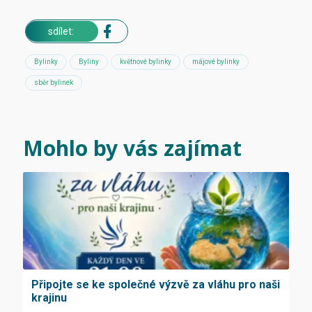
sdílet:
Bylinky
Byliny
květnové bylinky
májové bylinky
sběr bylinek
Mohlo by vás zajímat
Připojte se ke společné výzvě za vláhu pro naši
krajinu