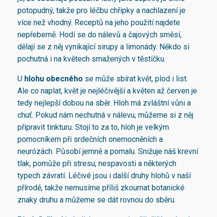
potopudný, takže pro léčbu chřipky a nachlazení je
více než vhodný. Receptů na jeho použití najdete
nepřeberně. Hodí se do nálevů a čajových směsí,
dělají se z něj vynikající sirupy a limonády. Někdo si
pochutná i na květech smažených v těstíčku.
U
hlohu obecného
se může sbírat květ, plod i list.
Ale co naplat, květ je nejléčivější a květen až červen je
tedy nejlepší dobou na sběr. Hloh má zvláštní vůni a
chuť. Pokud nám nechutná v nálevu, můžeme si z něj
připravit tinkturu. Stojí to za to, hloh je velkým
pomocníkem při srdečních onemocněních a
neurózách. Působí jemně a pomalu. Snižuje náš krevní
tlak, pomůže při stresu, nespavosti a některých
typech závratí. Léčivé jsou i další druhy hlohů v naší
přírodě, takže nemusíme příliš zkoumat botanické
znaky druhu a můžeme se dát rovnou do sběru.