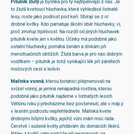
Pitulník žlutý
je bylinka pro ty nejtrpělivější z nás. Je
to žlutě kvetoucí hluchavka, která vyhledává listnaté
lesy, roste jako podrost pod keři. Sbírají se z ní
drobné kvítky. Kdo pamatuje školní sběr hluchavky, ví,
proč zmiňuji trpělivost. Na rozdíl od jiných hluchavek
pitulník kvete jen v květnu. Účinky má podobné jako
ostatní hluchavky, pomáhá ženám a dívkám při
menstruačních obtížích. Žlutá barva je pro nás dobrým
vodítkem – pitulník je totiž vynikající lék při zánětech
močových cest a ledvin.
Mařinka vonná
, kterou botanici přejmenovali na
svízel vonný, je jemná nenápadná rostlina, kterou
podobně jako pitulník najdeme v listnatých lesích.
Většinu roku ji přecházíme bez povšimnutí, ale v máji ji
v lesním podrostu nepřehlédnete. Mařinka kvete
drobnými bílými kvítky, jejichž vůni mám moc ráda.
Čerstvé i sušené květy přidávám do domácích likérů.
Nálev z květů vám pomůže při nespavosti, na