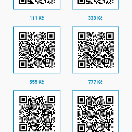
111 Kč
333 Kč
555 Kč
777 Kč