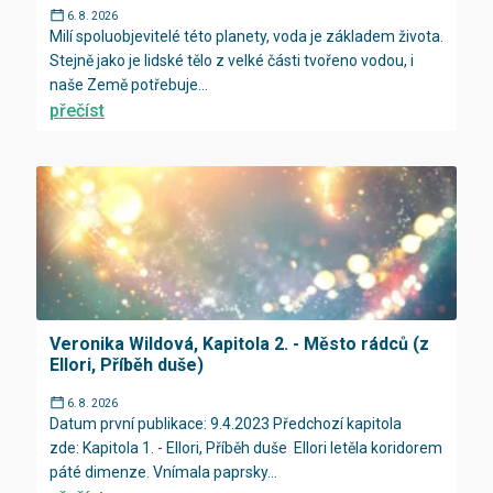
6. 8. 2026
Milí spoluobjevitelé této planety, voda je základem života.
Stejně jako je lidské tělo z velké části tvořeno vodou, i
naše Země potřebuje...
přečíst
Veronika Wildová, Kapitola 2. - Město rádců (z
Ellori, Příběh duše)
6. 8. 2026
Datum první publikace: 9.4.2023 Předchozí kapitola
zde: Kapitola 1. - Ellori, Příběh duše Ellori letěla koridorem
páté dimenze. Vnímala paprsky...