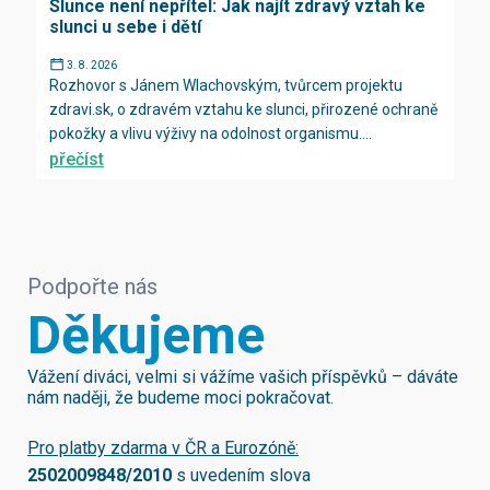
Slunce není nepřítel: Jak najít zdravý vztah ke
slunci u sebe i dětí
3. 8. 2026
Rozhovor s Jánem Wlachovským, tvůrcem projektu
zdravi.sk, o zdravém vztahu ke slunci, přirozené ochraně
pokožky a vlivu výživy na odolnost organismu....
přečíst
Podpořte nás
Děkujeme
Vážení diváci, velmi si vážíme vašich příspěvků – dáváte
nám naději, že budeme moci pokračovat.
Pro platby zdarma v ČR a Eurozóně:
2502009848/2010
s uvedením slova