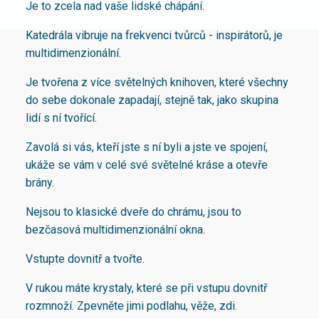
Je to zcela nad vaše lidské chápání.
Katedrála vibruje na frekvenci tvůrců - inspirátorů, je
multidimenzionální.
Je tvořena z více světelných knihoven, které všechny
do sebe dokonale zapadají, stejně tak, jako skupina
lidí s ní tvořící.
Zavolá si vás, kteří jste s ní byli a jste ve spojení,
ukáže se vám v celé své světelné kráse a otevře
brány.
Nejsou to klasické dveře do chrámu, jsou to
bezčasová multidimenzionální okna.
Vstupte dovnitř a tvořte.
V rukou máte krystaly, které se při vstupu dovnitř
rozmnoží. Zpevněte jimi podlahu, věže, zdi.