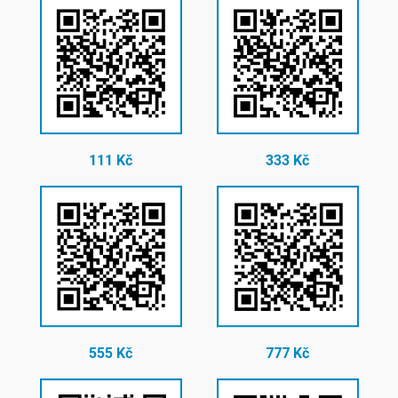
111 Kč
333 Kč
555 Kč
777 Kč