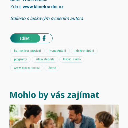
Zdroj:
www.kliceksrdci.cz
Sdíleno s laskavým svolením autora
sdílet:
harmonie a napojení
Ivona Antalii
lidské chápání
programy
síla a stabilita
tekoucí světlo
www.kliceksrdci.cz
Země
Mohlo by vás zajímat