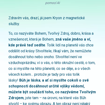
pomocí AI
Zdravím vás, drazí, já jsem Kryon z magnetické
služby.
To, co nazýváte Bohem, Tvořivý Zdroj, dobro, krása a
vznešenost, která je Bohem,
zná vaše jméno a ví,
kde právě teď sedíte
. Tolik lidí na planetě vás chce
oddělit od krásy Stvořitele; říkají vám, že nemůžete
dosáhnout toho nebo onoho. Stvořitel není ve
vzduchoprázdnu; ví o vás, o této okružní cestě, o tom,
co si myslíte na této planetě, co se děje, a o všech
věcech kolem… protože je tady pro vás tolik
lásky!
Bůh je láska
;
a ať si myslíte cokoli o své
schopnosti dosáhnout určité výšky vědomí,
můžete být součástí toho, co nazýváme Tvořivým
Zdrojem
, jste tam – na úrovni, na které vás Bůh
stvořil – ke svému obrazu. A ten obraz není nějaký