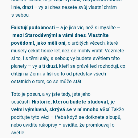
linie, drazí – vy si dnes nesete svůj vlastní chrám
s sebou.
Existují podobnosti
– a je jich víc, než si myslíte –
mezi Starodávnými a vámi dnes
.
Vlastníte
povědomí, jako měli oni,
o určitých věcech, které
musely čekat tisíce let, než se mohly vrátit. Vezměte
si to, i s těmi sály, s sebou; vy budete světlem této
planety – vy a ti druzí, kteří se právě teď rozhodují, co
chtějí na Zemi; a liší se to od představ všech
ostatních o tom, co se může stát.
Toto je posun, a vy jste tady, jste jeho
součástí.
Historie, kterou budete studovat, je
velmi výmluvná, skrývá se v ní mnoho věcí
. Takže
pociťujte tyto věci – třeba když se dotknete sloupů,
nebo uvidíte rukopisy – uvidíte, že promlouvají o
světle.