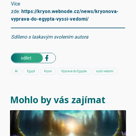
Více
zde:
https://kryon.webnode.cz/news/kryonova-
vyprava-do-egypta-vyssi-vedomi/
Sdíleno s laskavým svolením autora
sdílet:
AI
Egypt
Kryon
Výprava do Egypta
vyšší vědomí
Mohlo by vás zajímat