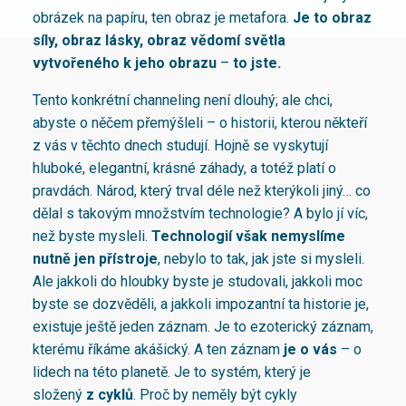
obrázek na papíru, ten obraz je metafora.
Je to obraz
síly, obraz lásky, obraz vědomí světla
vytvořeného k jeho obrazu
–
to jste.
Tento konkrétní channeling není dlouhý; ale chci,
abyste o něčem přemýšleli – o historii, kterou někteří
z vás v těchto dnech studují. Hojně se vyskytují
hluboké, elegantní, krásné záhady, a totéž platí o
pravdách. Národ, který trval déle než kterýkoli jiný… co
dělal s takovým množstvím technologie? A bylo jí víc,
než byste mysleli.
Technologií však nemyslíme
nutně jen přístroje
, nebylo to tak, jak jste si mysleli.
Ale jakkoli do hloubky byste je studovali, jakkoli moc
byste se dozvěděli, a jakkoli impozantní ta historie je,
existuje ještě jeden záznam. Je to ezoterický záznam,
kterému říkáme akášický. A ten záznam
je o vás
– o
lidech na této planetě. Je to systém, který je
složený
z cyklů
. Proč by neměly být cykly