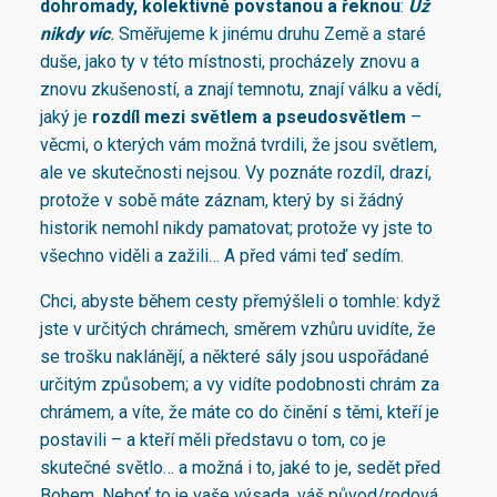
dohromady, kolektivně povstanou a řeknou
:
Už
nikdy víc
.
Směřujeme k jinému druhu Země a staré
duše, jako ty v této místnosti, procházely znovu a
znovu zkušeností, a znají temnotu, znají válku a vědí,
jaký je
rozdíl mezi světlem a pseudosvětlem
–
věcmi, o kterých vám možná tvrdili, že jsou světlem,
ale ve skutečnosti nejsou. Vy poznáte rozdíl, drazí,
protože v sobě máte záznam, který by si žádný
historik nemohl nikdy pamatovat; protože vy jste to
všechno viděli a zažili… A před vámi teď sedím.
Chci, abyste během cesty přemýšleli o tomhle: když
jste v určitých chrámech, směrem vzhůru uvidíte, že
se trošku naklánějí, a některé sály jsou uspořádané
určitým způsobem; a vy vidíte podobnosti chrám za
chrámem, a víte, že máte co do činění s těmi, kteří je
postavili – a kteří měli představu o tom, co je
skutečné světlo… a možná i to, jaké to je, sedět před
Bohem. Neboť to je vaše výsada, váš původ/rodová