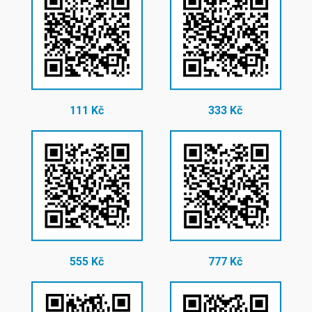
111 Kč
333 Kč
555 Kč
777 Kč