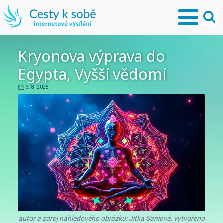
Kryonova výprava do
Egypta, Vyšší vědomí
3. 8. 2025
autor a zdroj náhledového obrázku: Jitka Saniová, vytvořeno