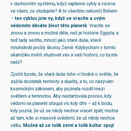
v duchovním systému, když najdeme cykly a vzorce
ve všem, co studujete? A to všechno nekončí Bohem
–
ten cyklus jste vy, když se vracíte a svým
vědomím dáváte život této planetě
. Vracíte se
znovu a znovu a možná déle, než je historie Egypta; a
teď tady sedíte, mnozí jako staré duše, které
mnohokrát prošly školou Země. Kdybychom v tomto
okamžiku mohli studovat vás a vaši historii, co byste
našli?
Zjistili byste, že stará duše toho ví hodně o světle, že
zažila dostatek temnoty a duality, a to, co nazývám
kosmickým zákonem, aby poznala rozdíl mezi
světlem a temnotou. Aby nastartovala proces, kdy
vědomí na planetě stoupá víc kdy dřív – až k bodu,
kdy pozná, že už se nikdy nechce vracet zpět; možná
až tam, kde si masově uvědomí, že už nikdy nechce
válku.
Možná až se tolik zemí a tolik kultur spojí