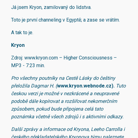
Já jsem Kryon, zamilovaný do lidstva.
Toto je první channeling v Egyptě; a zase se vrátím.
A tak to je.
Kryon
Zdroj: www.kryon.com – Higher Consciousness –
MP3 - 7:23 min.
Pro všechny poutníky na Cestě Lásky do češtiny
přeložila Dagmar H. (
www.kryon.webnode.cz).
Tuto
českou verzi je možné v nezkrácené a neupravené
podobě dále kopírovat a rozšiřovat nekomerčním
způsobem, pokud bude připojena celá tato
poznámka včetně všech zdrojů i s aktivními odkazy.
Další zprávy a informace od Kryona, Leeho Carrolla i
českého překladatelského Kryonova týmu naleznete