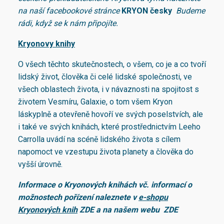
na naší facebookové stránce
KRYON česky
Budeme
rádi, když se k nám připojíte.
Kryonovy knihy
O všech těchto skutečnostech, o všem, co je a co tvoří
lidský život, člověka či celé lidské společnosti, ve
všech oblastech života, i v návaznosti na spojitost s
životem Vesmíru, Galaxie, o tom všem Kryon
láskyplně a otevřeně hovoří ve svých poselstvích, ale
i také ve svých knihách, které prostřednictvím Leeho
Carrolla uvádí na scéně lidského života s cílem
napomoct ve vzestupu života planety a člověka do
vyšší úrovně.
Informace
o Kryonových
knihách vč. informací o
možnostech pořízení naleznete v
e-shopu
Kryonových knih
ZDE
a
na našem webu
ZDE