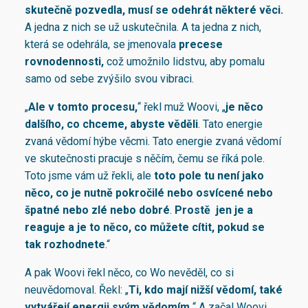
skutečně pozvedla, musí se odehrát některé věci.
A jedna z nich se už uskutečnila. A ta jedna z nich,
která se odehrála, se jmenovala
precese
rovnodennosti
,
což umožnilo lidstvu, aby pomalu
samo od sebe zvýšilo svou vibraci.
„
Ale v tomto procesu,
“ řekl muž Woovi, „
je něco
dalšího, co chceme, abyste věděli
. Tato energie
zvaná vědomí hýbe věcmi. Tato energie zvaná vědomí
ve skutečnosti pracuje s něčím, čemu se říká pole.
Toto jsme vám už řekli, ale
toto pole tu není jako
něco, co je nutně pokročilé nebo osvícené nebo
špatné nebo zlé nebo dobré
.
Prostě jen je a
reaguje a je to něco, co můžete cítit, pokud se
tak rozhodnete
.“
A pak Woovi řekl něco, co Wo nevěděl, co si
neuvědomoval. Řekl: „
Ti, kdo mají nižší vědomí, také
vytvářejí energii svým vědomím.
“ A začal Woovi