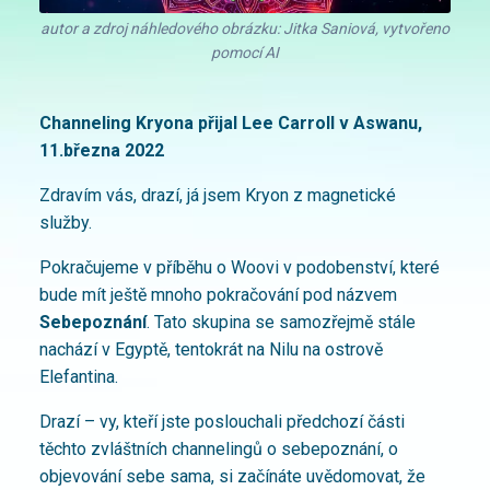
autor a zdroj náhledového obrázku: Jitka Saniová, vytvořeno
pomocí AI
Channeling Kryona přijal Lee Carroll
v Aswanu,
11.března 2022
Zdravím vás, drazí, já jsem Kryon z magnetické
služby.
Pokračujeme v příběhu o Woovi v podobenství, které
bude mít ještě mnoho pokračování pod názvem
Sebepoznání
. Tato skupina se samozřejmě stále
nachází v Egyptě, tentokrát na Nilu na ostrově
Elefantina.
Drazí – vy, kteří jste poslouchali předchozí části
těchto zvláštních channelingů o sebepoznání, o
objevování sebe sama, si začínáte uvědomovat, že