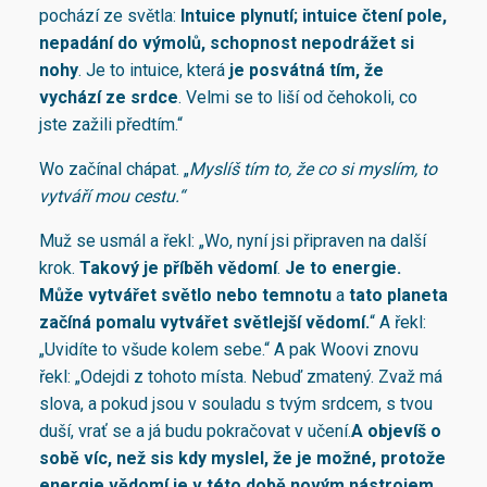
pochází ze světla:
Intuice plynutí; intuice čtení pole,
nepadání do výmolů, schopnost nepodrážet si
nohy
. Je to intuice, která
je posvátná tím, že
vychází ze srdce
. Velmi se to liší od čehokoli, co
jste zažili předtím.“
Wo začínal chápat. „
Myslíš tím to, že co si myslím, to
vytváří mou cestu.“
Muž se usmál a řekl: „Wo, nyní jsi připraven na další
krok.
Takový je příběh vědomí
.
Je to energie
.
Může vytvářet světlo nebo temnotu
a
tato planeta
začíná pomalu vytvářet světlejší vědomí.
“ A řekl:
„Uvidíte to všude kolem sebe.“ A pak Woovi znovu
řekl: „Odejdi z tohoto místa. Nebuď zmatený. Zvaž má
slova, a pokud jsou v souladu s tvým srdcem, s tvou
duší, vrať se a já budu pokračovat v učení.
A objevíš o
sobě víc, než sis kdy myslel, že je možné, protože
energie vědomí je v této době novým nástrojem,