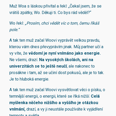
Muž Woa s láskou přivítal a řekl: „Čekal jsem, že se
vrátíš zpátky, Wo. Děkuji ti. Co bys rád věděl?“
Wo řekl:
„Prosím, chci vědět víc o tom, čemu říkáš
pole.“
A tak ten muž začal Woovi vyprávět velkou pravdu,
kterou vám dnes převyprávím jinak. Můj partner učí a
vy víte, že
vědomí je nyní vnímáno jako energie.
Ne všemi, drazí.
Na vysokých školách, ani na
univerzitách se to ještě neučí
, ale nakonec to
prosákne i tam, až se učiní dost pokusů, ale je to tak.
Je to hluboká energie.
A tak ten muž začal Woovi vysvětlovat věci o písku, o
temnější energii, o energii, které se říká nižší.
Celá
myšlenka něčeho nižšího a vyššího je otázkou
vnímání
,
drazí, a vy ji neustále používáte k vyjádření
temnoty a světla.