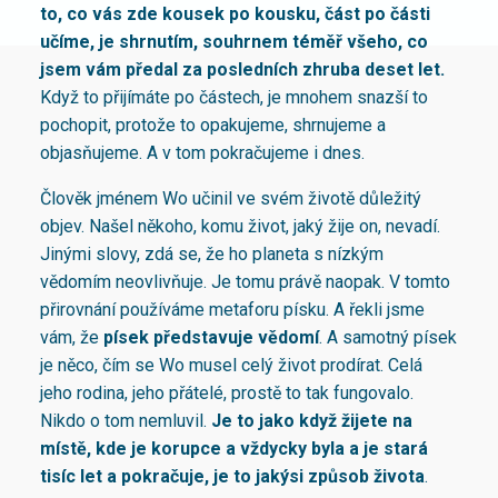
to, co vás zde kousek po kousku, část po části
učíme, je shrnutím, souhrnem téměř všeho, co
jsem vám předal za posledních zhruba deset let.
Když to přijímáte po částech, je mnohem snazší to
pochopit, protože to opakujeme, shrnujeme a
objasňujeme. A v tom pokračujeme i dnes.
Člověk jménem Wo učinil ve svém životě důležitý
objev. Našel někoho, komu život, jaký žije on, nevadí.
Jinými slovy, zdá se, že ho planeta s nízkým
vědomím neovlivňuje. Je tomu právě naopak. V tomto
přirovnání používáme metaforu písku. A řekli jsme
vám, že
písek představuje vědomí
. A samotný písek
je něco, čím se Wo musel celý život prodírat. Celá
jeho rodina, jeho přátelé, prostě to tak fungovalo.
Nikdo o tom nemluvil.
Je to jako když žijete na
místě, kde je korupce a vždycky byla a je stará
tisíc let a pokračuje, je to jakýsi způsob života
.