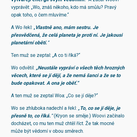
vyprávět: „Wo, znáš někoho, kdo má smůlu? Pravý
opak toho, o čem mluvíme.“
A Wo řekl: „
Vlastně ano, mám sestru. Je
přesvědčená, že celá planeta je proti ní. Je jakousi
planetární obětí.
“
Ten muž se zeptal: „A co ti říká?“
Wo odvětil:
„
Neustále vypráví o všech těch hrozných
věcech, které se jí dějí, a že nemá šanci a že se to
bude opakovat. A ona je oběť
.“
A ten muž se zeptal Woa: „Co se jí děje?“
Wo se zhluboka nadechl a řekl:
„
To, co se jí děje, je
přesně to, co říká.
“
(Kryon se směje.) Woovi začínalo
docházet, co mu ten muž chtěl říct. Že tak mocné
může být vědomí v obou směrech.