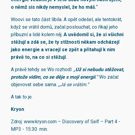
o němž sis nikdy nemyslel, že ho máš.
“
Woovi se tato část líbila. A opět odešel, ale tentokrát,
když se vrátil domů, začal poslouchat, co říkají jeho
příbuzní a lidé kolem něj.
A uvědomil si, že
si všichni
stěžují a zdá se, že ty stížnosti někam odcházejí
jako energie a vracejí se zpět a přitahují k nim
právě to, na co si stěžují
.
A právě tehdy se Wo rozhodl:
„
Už si nebudu stěžovat,
protože vidím, co se děje s mojí energií
.“
Wo začal
objevovat sebe sama.
„Já se vrátím.“
A tak to je.
Kryon
Zdroj: www.kryon.com – Discovery of Self – Part 4 -
MP3 - 15:30 min.