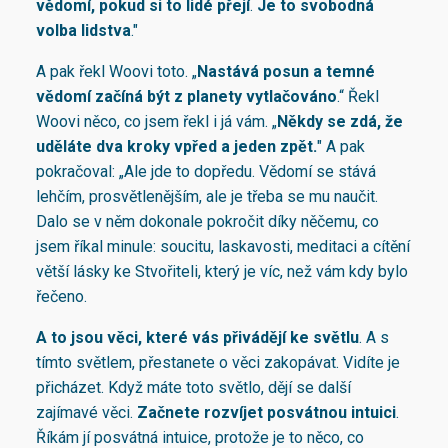
vědomí, pokud si to lidé přejí
.
Je to svobodná
volba lidstva
."
A pak řekl Woovi toto. „
Nastává posun a temné
vědomí začíná být z planety vytlačováno
.“ Řekl
Woovi něco, co jsem řekl i já vám. „
Někdy se zdá, že
uděláte dva kroky vpřed a jeden zpět.
" A pak
pokračoval: „Ale jde to dopředu. Vědomí se stává
lehčím, prosvětlenějším, ale je třeba se mu naučit.
Dalo se v něm dokonale pokročit díky něčemu, co
jsem říkal minule: soucitu, laskavosti, meditaci a cítění
větší lásky ke Stvořiteli, který je víc, než vám kdy bylo
řečeno.
A to jsou věci, které vás přivádějí ke světlu
. A s
tímto světlem, přestanete o věci zakopávat. Vidíte je
přicházet. Když máte toto světlo, dějí se další
zajímavé věci.
Začnete rozvíjet posvátnou intuici
.
Říkám jí posvátná intuice, protože je to něco, co