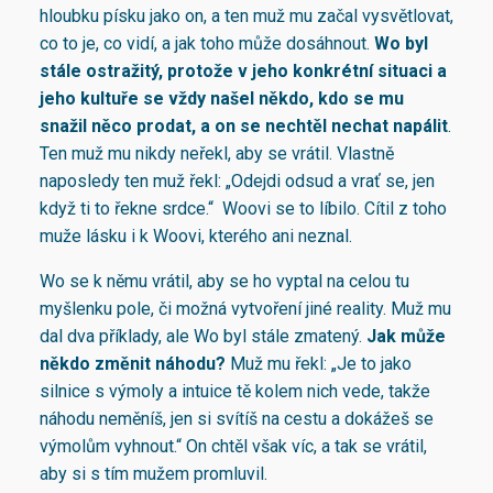
hloubku písku jako on, a ten muž mu začal vysvětlovat,
co to je, co vidí, a jak toho může dosáhnout.
Wo byl
stále ostražitý, protože v jeho konkrétní situaci a
jeho kultuře se vždy našel někdo, kdo se mu
snažil něco prodat, a on se nechtěl nechat napálit
.
Ten muž mu nikdy neřekl, aby se vrátil. Vlastně
naposledy ten muž řekl: „Odejdi odsud a vrať se, jen
když ti to řekne srdce.“ Woovi se to líbilo. Cítil z toho
muže lásku i k Woovi, kterého ani neznal.
Wo se k němu vrátil, aby se ho vyptal na celou tu
myšlenku pole, či možná vytvoření jiné reality. Muž mu
dal dva příklady, ale Wo byl stále zmatený.
Jak může
někdo změnit náhodu?
Muž mu řekl: „Je to jako
silnice s výmoly a intuice tě kolem nich vede, takže
náhodu neměníš, jen si svítíš na cestu a dokážeš se
výmolům vyhnout.“ On chtěl však víc, a tak se vrátil,
aby si s tím mužem promluvil.