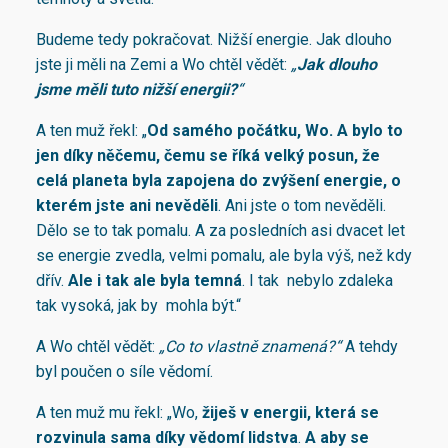
Budeme tedy pokračovat. Nižší energie. Jak dlouho
jste ji měli na Zemi a Wo chtěl vědět:
„
Jak dlouho
jsme měli tuto nižší energii?
“
A ten muž řekl: „
Od samého počátku, Wo. A bylo to
jen díky něčemu, čemu se říká velký posun, že
celá planeta byla zapojena do zvýšení energie, o
kterém jste ani nevěděli
. Ani jste o tom nevěděli.
Dělo se to tak pomalu. A za posledních asi dvacet let
se energie zvedla, velmi pomalu, ale byla výš, než kdy
dřív.
Ale i tak ale byla temná
. I tak nebylo zdaleka
tak vysoká, jak by mohla být.“
A Wo chtěl vědět:
„Co to vlastně znamená?“
A tehdy
byl poučen o síle vědomí.
A ten muž mu řekl: „Wo,
žiješ v energii, která se
rozvinula sama díky vědomí lidstva
.
A aby se