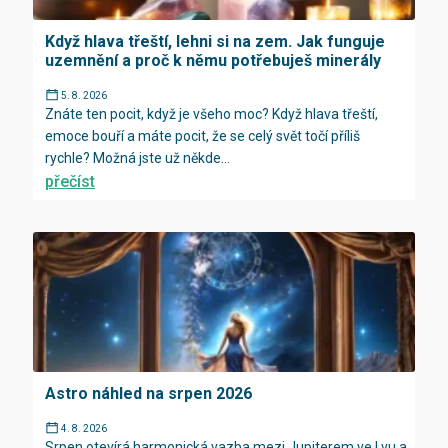
Když hlava třeští, lehni si na zem. Jak funguje
uzemnění a proč k němu potřebuješ minerály
5. 8. 2026
Znáte ten pocit, když je všeho moc? Když hlava třeští,
emoce bouří a máte pocit, že se celý svět točí příliš
rychle? Možná jste už někde...
přečíst
Astro náhled na srpen 2026
4. 8. 2026
Srpen otevírá harmonická vazba mezi Jupiterem ve Lvu a