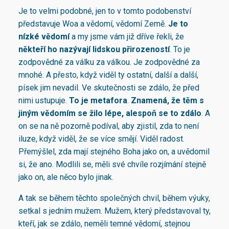
Je to velmi podobné, jen to v tomto podobenství
představuje Woa a vědomí, vědomí Země.
Je to
nízké vědomí
a my jsme vám již dříve řekli, že
někteří ho nazývají lidskou přirozeností
. To je
zodpovědné za válku za válkou. Je zodpovědné za
mnohé. A přesto, když viděl ty ostatní, další a další,
písek jim nevadil. Ve skutečnosti se zdálo, že před
nimi ustupuje.
To je metafora
.
Znamená, že těm s
jiným vědomím se žilo lépe, alespoň se to zdálo
. A
on se na ně pozorně podíval, aby zjistil, zda to není
iluze, když viděl, že se více smějí. Viděl radost.
Přemýšlel, zda mají stejného Boha jako on, a uvědomil
si, že ano. Modlili se, měli své chvíle rozjímání stejně
jako on, ale něco bylo jinak.
A tak se během těchto společných chvil, během výuky,
setkal s jedním mužem. Mužem, který představoval ty,
kteří, jak se zdálo, neměli temné vědomí, stejnou