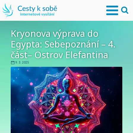
Kryonova výprava do
Egypta: Sebepoznání – 4.
část– Ostrov Elefantina
9. 3. 2025