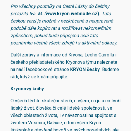
Pro všechny poutníky na Cestě Lásky do češtiny
přeložila Iva M. (
www.kryon.webnode.cz).
Tuto
českou verzi je možné v nezkrácené a neupravené
podobě dále kopírovat a rozšiřovat nekomerčním
způsobem, pokud bude připojena celá tato
poznámka včetně všech zdrojů i s aktivními odkazy.
Další zprávy a informace od Kryona, Leeho Carrolla i
českého překladatelského Kryonova týmu naleznete
na naší facebookové stránce
KRYON česky
Budeme
rádi, když se k nám připojíte.
Kryonovy knihy
O všech těchto skutečnostech, o všem, co je a co tvoří
lidský život, člověka či celé lidské společnosti, ve
všech oblastech života, i v návaznosti na spojitost s
životem Vesmíru, Galaxie, o tom všem Kryon
láskyplně a otevřeně hovoří ve svých poselstvích, ale