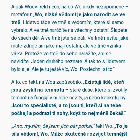
A pak Woovi řekl něco, na co Wo nikdy nezapomene –
metaforu: „
Wo, nízké vědomí je jako narodit se ve
tmě
.
Lidstvo tápe ve tmě s vědomím, které si samo
vybralo. A ve tmě narážíte na všechny ostatní. Šlapete
do všech děr. A ve tmě jste se báli. Ve tmě nevíte, jaké
máte zdroje ani jaké mají ostatní, ale ve tmě vzniká
válka. Protože ve tmě do sebe narážíte, ani se
nevidíte. Jeden druhého neznáte. A tak to s lidstvem
bylo a je. Ale je tu ještě víc, Wo. Poslechni si to.“
A to, co řekl, na Woa zapůsobilo. „
Existují lidé, kteří
jsou zvyklí na temnotu
– staré duše, které si zvolily
temnotu a fungují v ní lépe než ty, já nebo kdokoli jiný.
Jsou to specialisté, a to jsou ti, kteří si na tebe
počkají a podrazí ti nohy, když to nejméně čekáš.“
„Ano, myslím, že jsem jich pár potkal,“
řekl Wo. „
To je
síla vědomí, Wo.
Může skutečně rozvíjet temnější