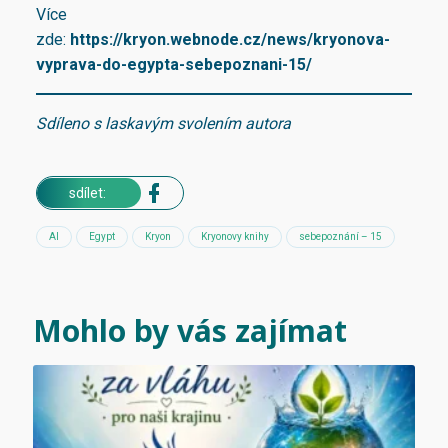
Více
zde:
https://kryon.webnode.cz/news/kryonova-
vyprava-do-egypta-sebepoznani-15/
Sdíleno s laskavým svolením autora
sdílet:
AI
Egypt
Kryon
Kryonovy knihy
sebepoznání – 15
Mohlo by vás zajímat