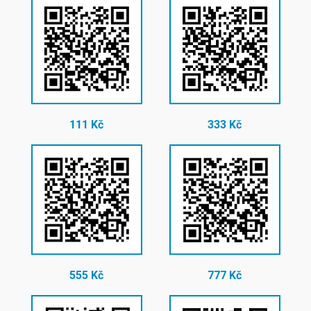
111 Kč
333 Kč
555 Kč
777 Kč