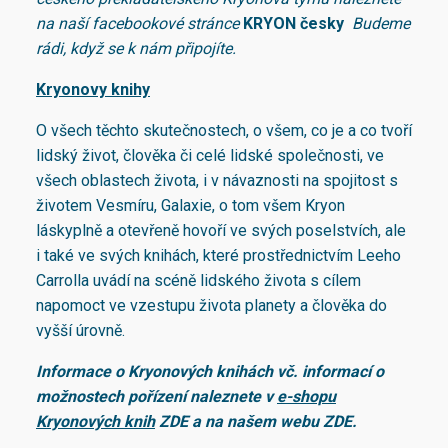
na naší facebookové stránce
KRYON česky
Budeme
rádi, když se k nám připojíte.
Kryonovy knihy
O všech těchto skutečnostech, o všem, co je a co tvoří
lidský život, člověka či celé lidské společnosti, ve
všech oblastech života, i v návaznosti na spojitost s
životem Vesmíru, Galaxie, o tom všem Kryon
láskyplně a otevřeně hovoří ve svých poselstvích, ale
i také ve svých knihách, které prostřednictvím Leeho
Carrolla uvádí na scéně lidského života s cílem
napomoct ve vzestupu života planety a člověka do
vyšší úrovně.
Informace
o Kryonových
knihách vč. informací o
možnostech pořízení naleznete v
e-shopu
Kryonových knih
ZDE
a
na našem webu
ZDE
.