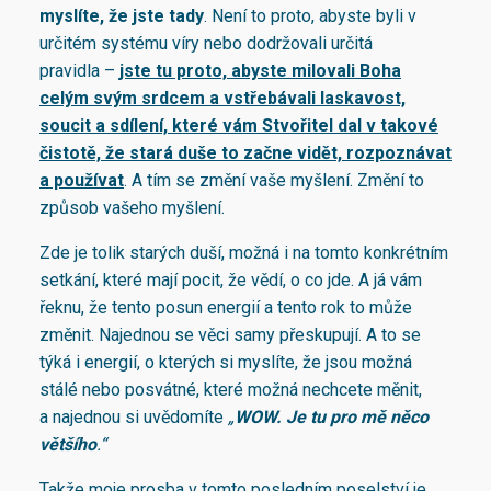
myslíte, že jste tady
. Není to proto, abyste byli v
určitém systému víry nebo dodržovali určitá
pravidla –
jste tu proto, abyste milovali Boha
celým svým srdcem a vstřebávali laskavost,
soucit a sdílení, které vám Stvořitel dal v takové
čistotě, že stará duše to začne vidět, rozpoznávat
a používat
. A tím se změní vaše myšlení. Změní to
způsob vašeho myšlení.
Zde je tolik starých duší, možná i na tomto konkrétním
setkání, které mají pocit, že vědí, o co jde. A já vám
řeknu, že tento posun energií a tento rok to může
změnit. Najednou se věci samy přeskupují. A to se
týká i energií, o kterých si myslíte, že jsou možná
stálé nebo posvátné, které možná nechcete měnit,
a najednou si uvědomíte
„
WOW. Je tu pro mě něco
většího
.“
Takže moje prosba v tomto posledním poselství je