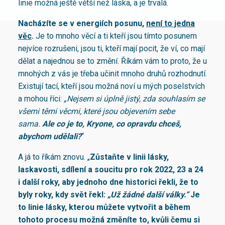
linie možná ještě větší než láska, a je trvalá.
Nacházíte se v energiích posunu,
není to jedna
věc
.
Je to mnoho věcí a ti kteří jsou tímto posunem
nejvíce rozrušeni, jsou ti, kteří mají pocit, že ví, co mají
dělat a najednou se to změní. Říkám vám to proto, že u
mnohých z vás je třeba učinit mnoho druhů rozhodnutí.
Existují tací, kteří jsou možná noví u mých poselstvích
a mohou říci:
„Nejsem si úplně jistý, zda souhlasím se
všemi těmi věcmi, které jsou objevením sebe
sama.
Ale co je to, Kryone, co opravdu chceš,
abychom udělali?
“
A já to říkám znovu. „
Zůstaňte v linii lásky,
laskavosti, sdílení a soucitu pro rok 2022, 23 a 24
i další roky, aby jednoho dne historici řekli, že to
byly roky, kdy svět řekl:
„Už žádné další války.“
Je
to linie lásky, kterou můžete vytvořit a během
tohoto procesu možná změníte to, kvůli čemu si