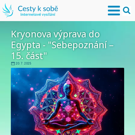
Kryonova výprava do
Egypta - "Sebepoznání –
15. část"
20. 7. 2025