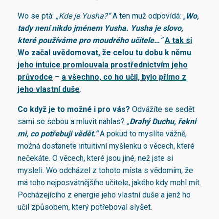
Wo se ptá:
„Kde je Yusha?“
A ten muž odpovídá: „
Wo,
tady není nikdo jménem Yusha. Yusha je slovo,
které používáme pro moudrého učitele…
“
A tak si
Wo začal uvědomovat, že celou tu dobu k němu
jeho intuice promlouvala prostřednictvím jeho
průvodce
–
a všechno, co ho učil, bylo přímo z
jeho vlastní duše
.
Co když je to možné i pro vás?
Odvážíte se sedět
sami se sebou a mluvit nahlas?
„
Drahý Duchu, řekni
mi, co potřebuji vědět.“
A pokud to myslíte vážně,
možná dostanete intuitivní myšlenku o věcech, které
nečekáte. O věcech, které jsou jiné, než jste si
mysleli. Wo odcházel z tohoto místa s vědomím, že
má toho nejposvátnějšího učitele, jakého kdy mohl mít.
Pocházejícího z energie jeho vlastní duše a jenž ho
učil způsobem, který potřeboval slyšet.