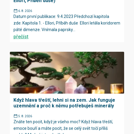
Ellori, Příběh duše)
6. 8. 2026
Datum první publikace: 9.4.2023 Předchozí kapitola
zde: Kapitola 1. - Ellori, Příběh duše Ellori letěla koridorem
páté dimenze. Vnímala paprsky...
přečíst
Když hlava třeští, lehni si na zem. Jak funguje
uzemnění a proč k němu potřebuješ minerály
5. 8. 2026
Znáte ten pocit, když je všeho moc? Když hlava třeští,
emoce bouří a máte pocit, že se celý svět točí příliš