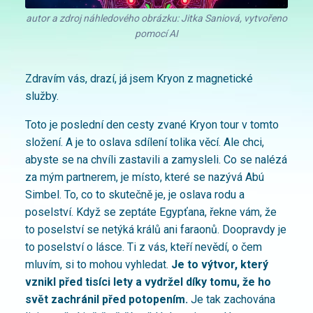
autor a zdroj náhledového obrázku: Jitka Saniová, vytvořeno
pomocí AI
Zdravím vás, drazí, já jsem Kryon z magnetické
služby.
Toto je poslední den cesty zvané Kryon tour v tomto
složení. A je to oslava sdílení tolika věcí. Ale chci,
abyste se na chvíli zastavili a zamysleli. Co se nalézá
za mým partnerem, je místo, které se nazývá Abú
Simbel. To, co to skutečně je, je oslava rodu a
poselství. Když se zeptáte Egypťana, řekne vám, že
to poselství se netýká králů ani faraonů. Doopravdy je
to poselství o lásce. Ti z vás, kteří nevědí, o čem
mluvím, si to mohou vyhledat.
Je to výtvor, který
vznikl před tisíci lety a vydržel díky tomu, že ho
svět zachránil před potopením.
Je tak zachována