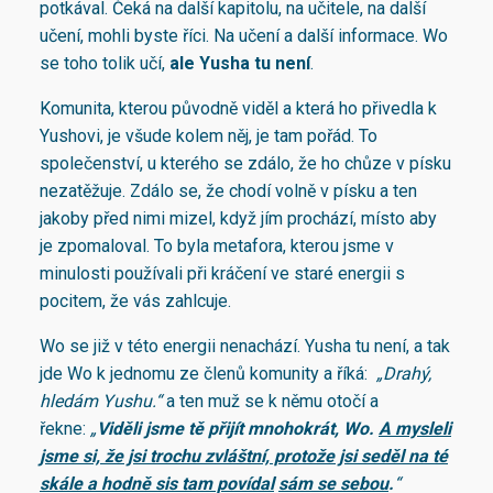
potkával. Čeká na další kapitolu, na učitele, na další
učení, mohli byste říci. Na učení a další informace. Wo
se toho tolik učí,
ale Yusha tu není
.
Komunita, kterou původně viděl a která ho přivedla k
Yushovi, je všude kolem něj, je tam pořád. To
společenství, u kterého se zdálo, že ho chůze v písku
nezatěžuje. Zdálo se, že chodí volně v písku a ten
jakoby před nimi mizel, když jím prochází, místo aby
je zpomaloval. To byla metafora, kterou jsme v
minulosti používali při kráčení ve staré energii s
pocitem, že vás zahlcuje.
Wo se již v této energii nenachází. Yusha tu není, a tak
jde Wo k jednomu ze členů komunity a říká:
„Drahý,
hledám Yushu.“
a ten muž se k němu otočí a
řekne:
„
Viděli jsme tě přijít mnohokrát, Wo.
A mysleli
jsme si, že jsi trochu zvláštní, protože jsi seděl na té
skále a hodně sis tam povídal
sám se sebou
.
“