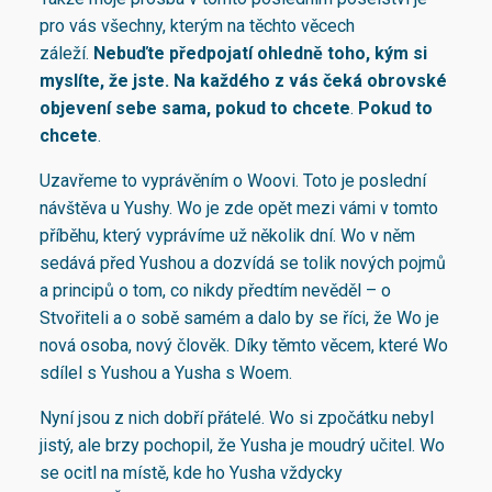
pro vás všechny, kterým na těchto věcech
záleží.
Nebuďte předpojatí ohledně toho, kým si
myslíte, že jste. Na každého z vás čeká obrovské
objevení sebe sama, pokud to chcete
.
Pokud to
chcete
.
Uzavřeme to vyprávěním o Woovi. Toto je poslední
návštěva u Yushy. Wo je zde opět mezi vámi v tomto
příběhu, který vyprávíme už několik dní. Wo v něm
sedává před Yushou a dozvídá se tolik nových pojmů
a principů o tom, co nikdy předtím nevěděl – o
Stvořiteli a o sobě samém a dalo by se říci, že Wo je
nová osoba, nový člověk. Díky těmto věcem, které Wo
sdílel s Yushou a Yusha s Woem.
Nyní jsou z nich dobří přátelé. Wo si zpočátku nebyl
jistý, ale brzy pochopil, že Yusha je moudrý učitel. Wo
se ocitl na místě, kde ho Yusha vždycky