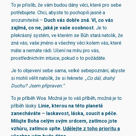
To je příslib, že vám budou dány věci, které pro sebe
potřebujete. Chci, abyste to pochopili jasně a
srozumitelně –
Duch vás dobře zná. Ví, co vás
zajímá, co ne, jaká je vaše osobnost.
Je to
překrásný systém, ve kterém se Bůh stará natolik, že
zná vás, vaše jméno a všechny věci kolem vás, které
máte a nemáte rádi. Učení na míru pro vás,
prostřednictvím intuice, pokud o to požádáte.
Je to objevení sebe sama, velké sebepoznání, abyste
si mohli věřit natolik, že si řeknete:
„Co dál, drahý
Duchu? Jsem připraven.“
To je příběh Woa. Možná je to váš příběh, možná je to
příběh lásky.
Linie, kterou na této planetě
zanecháváte – laskavost, láska, soucit a péče.
Milujte Boha celým svým srdcem, zatímco jste
vzhůru, zatímco spíte.
Udělejte z toho prioritu a