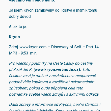
všechno vám bude dáno
.
Já jsem Kryon zamilovaný do lidstva a mám k tomu
dobrý důvod.
A tak to je.
Kryon
Zdroj: www.kryon.com – Discovery of Self – Part 14 -
MP3 - 9:53 min.
Pro všechny poutníky na Cestě Lásky do češtiny
přeložil Jiří K. (
www.kryon.webnode.cz).
Tuto
českou verzi je možné v nezkrácené a neupravené
podobě dále kopírovat a rozšiřovat nekomerčním
způsobem, pokud bude připojena celá tato
poznámka včetně všech zdrojů i s aktivními odkazy.
Další zprávy a informace od Kryona, Leeho Carrolla i
českého překladatelského Kryonova týmu naleznete