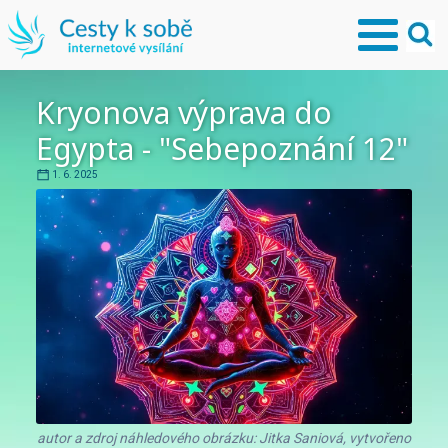
Kryonova výprava do
Egypta - "Sebepoznání 12"
1. 6. 2025
autor a zdroj náhledového obrázku: Jitka Saniová, vytvořeno