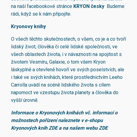
č
na naší facebookové stránce
KRYON česky
Budeme
rádi, když se k nám připojíte.
Kryonovy knihy
O všech těchto skutečnostech, o všem, co je a co tvoří
lidský život, člověka či celé lidské společnosti, ve
všech oblastech života, i v návaznosti na spojitost s
životem Vesmíru, Galaxie, o tom všem Kryon
láskyplně a otevřeně hovoří ve svých poselstvích, ale
i také ve svých knihách, které prostřednictvím Leeho
Carrolla uvádí na scéně lidského života s cílem
napomoct ve vzestupu života planety a člověka do
vyšší úrovně.
Informace o Kryonových knihách vč. informací o
možnostech pořízení naleznete v e-shopu
Kryonových knih
ZDE
a na našem webu
ZDE