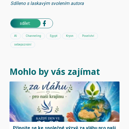
Sdíleno s laskavým svolením autora
sdílet:
AI
Channeling
Egypt
Kryon
Poselství
sebepoznání
Mohlo by vás zajímat
Připojte se ke společné výzvě za vláhu pro naši