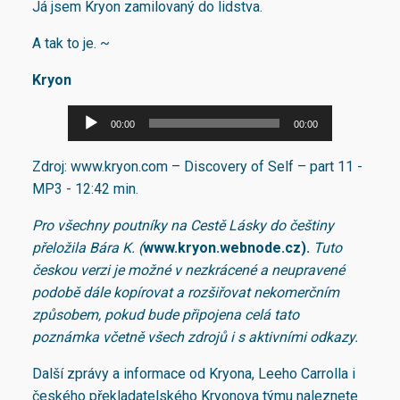
Já jsem Kryon zamilovaný do lidstva.
A tak to je. ~
Kryon
A
00:00
00:00
u
d
Zdroj: www.kryon.com – Discovery of Self – part 11 -
i
MP3 - 12:42 min.
o
Pro všechny poutníky na Cestě Lásky do češtiny
p
přeložila Bára K. (
www.kryon.webnode.cz).
Tuto
ř
českou verzi je možné v nezkrácené a neupravené
e
podobě dále kopírovat a rozšiřovat nekomerčním
h
způsobem, pokud bude připojena celá tato
r
poznámka včetně všech zdrojů i s aktivními odkazy.
á
v
Další zprávy a informace od Kryona, Leeho Carrolla i
a
českého překladatelského Kryonova týmu naleznete