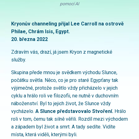
pomocí AI
Kryonův channeling přijal Lee Carroll na ostrově
Philae, Chrám Isis, Egypt.
20. března 2022
Zdravím vás, drazí, já jsem Kryon z magnetické
služby.
Skupina přede mnou je svědkem východu Slunce,
počátku světla. Něco, co je pro staré Egypťany tak
výjimečné, protože světlo vždy přicházelo v jejich
cyklu a hrálo roli ve filozofii, ne nutně v duchovním
náboženství. Byl to jejich život, že Slunce vždy
vycházelo.
A Slunce představovalo Stvoření.
Hrálo
roli v tom, čemu tak silně věřili. Rozdíl mezi východem
a západem byl život a smrt. A tady sedíte. Vidíte
místa, která viděli, kterými byli.