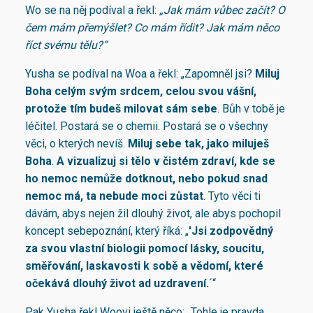
Wo se na něj podíval a řekl:
„Jak mám vůbec začít? O
čem mám přemýšlet? Co mám řídit? Jak mám něco
říct svému tělu?“
Yusha se podíval na Woa a řekl: „Zapomněl jsi?
Miluj
Boha celým svým srdcem, celou svou vášní,
protože tím budeš milovat sám sebe
. Bůh v tobě je
léčitel. Postará se o chemii. Postará se o všechny
věci, o kterých nevíš.
Miluj sebe tak, jako miluješ
Boha
.
A vizualizuj si tělo v čistém zdraví, kde se
ho nemoc nemůže dotknout, nebo pokud snad
nemoc má, ta nebude moci zůstat
. Tyto věci ti
dávám, abys nejen žil dlouhý život, ale abys pochopil
koncept sebepoznání, který říká: „
'
Jsi zodpovědný
za svou vlastní biologii pomocí lásky, soucitu,
směřování, laskavosti k sobě a vědomí, které
očekává dlouhý život ad uzdravení.
´“
Pak Yusha řekl Woovi ještě něco: „Tohle je pravda.