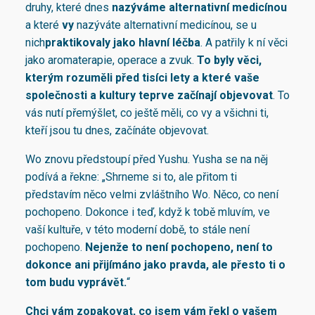
druhy, které dnes
nazýváme alternativní medicínou
a které
vy
nazýváte alternativní medicínou, se u
nich
praktikovaly jako hlavní léčba
. A patřily k ní věci
jako aromaterapie, operace a zvuk.
To byly věci,
kterým rozuměli před tisíci lety a které vaše
společnosti a kultury teprve začínají objevovat
. To
vás nutí přemýšlet, co ještě měli, co vy a všichni ti,
kteří jsou tu dnes, začínáte objevovat.
Wo znovu předstoupí před Yushu. Yusha se na něj
podívá a řekne: „Shrneme si to, ale přitom ti
představím něco velmi zvláštního Wo. Něco, co není
pochopeno. Dokonce i teď, když k tobě mluvím, ve
vaší kultuře, v této moderní době, to stále není
pochopeno.
Nejenže to není pochopeno, není to
dokonce ani přijímáno jako pravda, ale přesto ti o
tom budu vyprávět.
“
Chci vám zopakovat, co jsem vám řekl o vašem