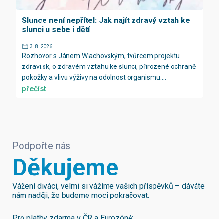
Slunce není nepřítel: Jak najít zdravý vztah ke
slunci u sebe i dětí
3. 8. 2026
Rozhovor s Jánem Wlachovským, tvůrcem projektu
zdravi.sk, o zdravém vztahu ke slunci, přirozené ochraně
pokožky a vlivu výživy na odolnost organismu....
přečíst
Podpořte nás
Děkujeme
Vážení diváci, velmi si vážíme vašich příspěvků – dáváte
nám naději, že budeme moci pokračovat.
Pro platby zdarma v ČR a Eurozóně: