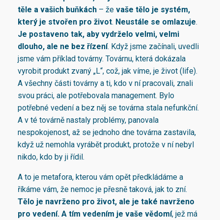
těle a vašich buňkách
– že
vaše tělo je systém,
který je stvořen pro život
.
Neustále se omlazuje
.
Je postaveno tak, aby vydrželo velmi, velmi
dlouho,
ale ne bez řízení
. Když jsme začínali, uvedli
jsme vám příklad továrny. Továrnu, která dokázala
vyrobit produkt zvaný „L“, což, jak víme, je život (life).
A všechny části továrny a ti, kdo v ní pracovali, znali
svou práci, ale potřebovala management. Bylo
potřebné vedení a bez něj se továrna stala nefunkční.
A v té továrně nastaly problémy, panovala
nespokojenost, až se jednoho dne továrna zastavila,
když už nemohla vyrábět produkt, protože v ní nebyl
nikdo, kdo by ji řídil.
A to je metafora, kterou vám opět předkládáme a
říkáme vám, že nemoc je přesně taková, jak to zní.
Tělo je navrženo pro život
,
ale je také navrženo
pro vedení
.
A tím vedením je vaše vědomí
, jež má