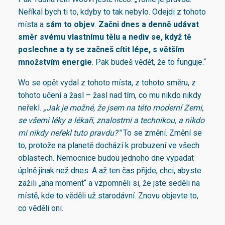
Neříkal bych ti to, kdyby to tak nebylo. Odejdi z tohoto
místa a
sám to objev
.
Začni dnes a denně udávat
směr svému vlastnímu tělu a nediv se, když tě
poslechne a ty se začneš cítit lépe, s větším
množstvím energie
. Pak budeš vědět, že to funguje.“
Wo se opět vydal z tohoto místa, z tohoto směru, z
tohoto učení a žasl – žasl nad tím, co mu nikdo nikdy
neřekl.
„Jak je možné, že jsem na této moderní Zemi,
se všemi léky a lékaři, znalostmi a technikou, a nikdo
mi nikdy neřekl tuto pravdu?“
To se změní. Změní se
to, protože na planetě dochází k probuzení ve všech
oblastech. Nemocnice budou jednoho dne vypadat
úplně jinak než dnes. A až ten čas přijde, chci, abyste
zažili „aha moment“ a vzpomněli si, že jste seděli na
místě, kde to věděli už starodávní. Znovu objevte to,
co věděli oni.