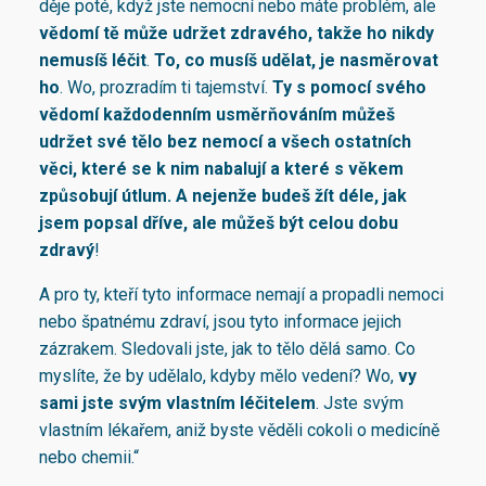
děje poté, když jste nemocní nebo máte problém, ale
vědomí tě může udržet zdravého, takže ho nikdy
nemusíš léčit
.
To, co musíš udělat, je nasměrovat
ho
. Wo, prozradím ti tajemství.
Ty s pomocí svého
vědomí každodenním usměrňováním můžeš
udržet své tělo bez nemocí a všech ostatních
věci, které se k nim nabalují a které s věkem
způsobují útlum.
A nejenže budeš žít déle
, jak
jsem popsal dříve,
ale můžeš být celou dobu
zdravý
!
A pro ty, kteří tyto informace nemají a propadli nemoci
nebo špatnému zdraví, jsou tyto informace jejich
zázrakem. Sledovali jste, jak to tělo dělá samo. Co
myslíte, že by udělalo, kdyby mělo vedení? Wo,
vy
sami jste svým vlastním léčitelem
. Jste svým
vlastním lékařem, aniž byste věděli cokoli o medicíně
nebo chemii.“