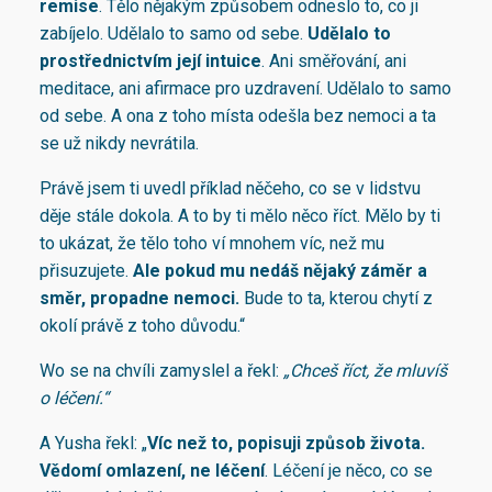
remise
. Tělo nějakým způsobem odneslo to, co ji
zabíjelo. Udělalo to samo od sebe.
Udělalo to
prostřednictvím její intuice
. Ani směřování, ani
meditace, ani afirmace pro uzdravení. Udělalo to samo
od sebe. A ona z toho místa odešla bez nemoci a ta
se už nikdy nevrátila.
Právě jsem ti uvedl příklad něčeho, co se v lidstvu
děje stále dokola. A to by ti mělo něco říct. Mělo by ti
to ukázat, že tělo toho ví mnohem víc, než mu
přisuzujete.
Ale pokud mu nedáš nějaký záměr a
směr, propadne nemoci.
Bude to ta, kterou chytí z
okolí právě z toho důvodu.“
Wo se na chvíli zamyslel a řekl:
„Chceš říct, že mluvíš
o léčení.“
A Yusha řekl: „
Víc než to, popisuji způsob života.
Vědomí omlazení, ne léčení
. Léčení je něco, co se