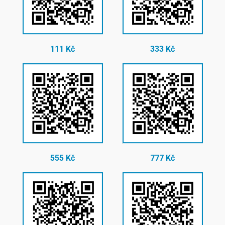
111 Kč
333 Kč
555 Kč
777 Kč