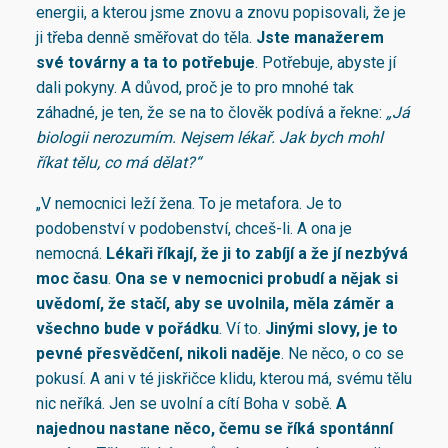
energii, a kterou jsme znovu a znovu popisovali, že je
ji třeba denně směřovat do těla.
Jste manažerem
své továrny a ta to potřebuje
. Potřebuje, abyste jí
dali pokyny. A důvod, proč je to pro mnohé tak
záhadné, je ten, že se na to člověk podívá a řekne:
„Já
biologii nerozumím. Nejsem lékař. Jak bych mohl
říkat tělu, co má dělat?“
„V nemocnici leží žena. To je metafora. Je to
podobenství v podobenství, chceš-li. A ona je
nemocná.
Lékaři říkají, že ji to zabíjí a že jí nezbývá
moc času
.
Ona se v nemocnici probudí a nějak si
uvědomí, že stačí, aby se uvolnila, měla záměr a
všechno bude v pořádku
. Ví to.
Jinými slovy,
je to
pevné přesvědčení,
nikoli naděje
. Ne něco, o co se
pokusí. A ani v té jiskřičce klidu, kterou má, svému tělu
nic neříká. Jen se uvolní a cítí Boha v sobě.
A
najednou nastane něco, čemu se říká spontánní