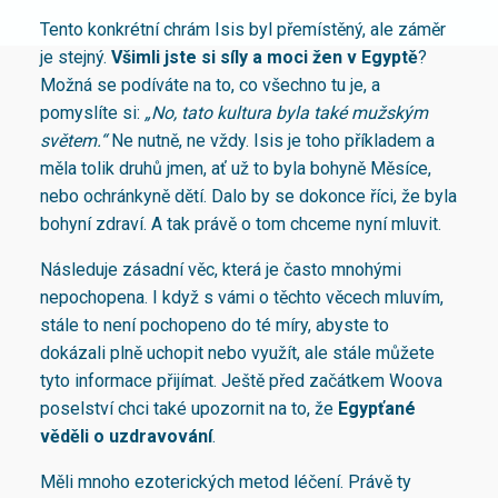
Tento konkrétní chrám Isis byl přemístěný, ale záměr
je stejný.
Všimli jste si síly a moci žen v Egyptě
?
Možná se podíváte na to, co všechno tu je, a
pomyslíte si:
„No, tato kultura byla také mužským
světem.“
Ne nutně, ne vždy. Isis je toho příkladem a
měla tolik druhů jmen, ať už to byla bohyně Měsíce,
nebo ochránkyně dětí. Dalo by se dokonce říci, že byla
bohyní zdraví. A tak právě o tom chceme nyní mluvit.
Následuje zásadní věc, která je často mnohými
nepochopena. I když s vámi o těchto věcech mluvím,
stále to není pochopeno do té míry, abyste to
dokázali plně uchopit nebo využít, ale stále můžete
tyto informace přijímat. Ještě před začátkem Woova
poselství chci také upozornit na to, že
Egypťané
věděli o uzdravování
.
Měli mnoho ezoterických metod léčení. Právě ty