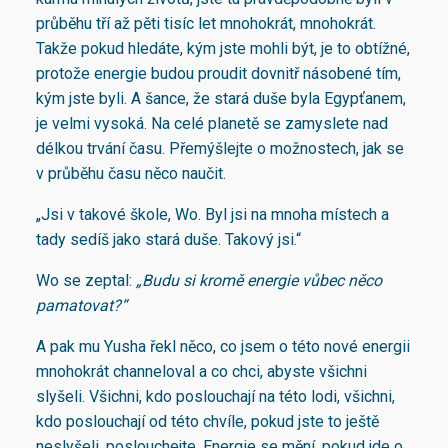
průběhu tří až pěti tisíc let mnohokrát, mnohokrát.
Takže pokud hledáte, kým jste mohli být, je to obtížné,
protože energie budou proudit dovnitř násobené tím,
kým jste byli. A šance, že stará duše byla Egypťanem,
je velmi vysoká. Na celé planetě se zamyslete nad
délkou trvání času. Přemýšlejte o možnostech, jak se
v průběhu času něco naučit.
„Jsi v takové škole, Wo. Byl jsi na mnoha místech a
tady sedíš jako stará duše. Takový jsi.“
Wo se zeptal:
„Budu si kromě energie vůbec něco
pamatovat?“
A pak mu Yusha řekl něco, co jsem o této nové energii
mnohokrát channeloval a co chci, abyste všichni
slyšeli. Všichni, kdo poslouchají na této lodi, všichni,
kdo poslouchají od této chvíle, pokud jste to ještě
neslyšeli, poslouchejte. Energie se mění, pokud jde o