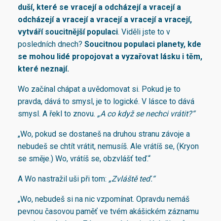
duší, které se vracejí a odcházejí a vracejí a
odcházejí a vracejí a vracejí a vracejí a vracejí,
vytváří soucitnější populaci
. Viděli jste to v
posledních dnech?
Soucitnou populaci planety, kde
se mohou lidé propojovat a vyzařovat lásku i těm,
které neznají.
Wo začínal chápat a uvědomovat si. Pokud je to
pravda, dává to smysl, je to logické. V lásce to dává
smysl. A řekl to znovu.
„A co když se nechci vrátit?“
„Wo, pokud se dostaneš na druhou stranu závoje a
nebudeš se chtít vrátit, nemusíš. Ale vrátíš se, (Kryon
se směje.) Wo, vrátíš se, obzvlášť teď.“
A Wo nastražil uši při tom:
„Zvláště teď.“
„Wo, nebudeš si na nic vzpomínat. Opravdu nemáš
pevnou časovou paměť ve tvém akášickém záznamu