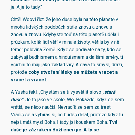
je. A je to tady.“
Chtěl Woovi říct, že jeho duše byla na této planetě v
mnoha lidských podobách stále znovu a znovu a
znovu a znovu. Kdybyste teď na této planetě udělali
průzkum, kolik lidí věří v minulé životy, věřila by v ně
téměř polovina Země. Když se podíváte na ty, kdo se
zabývají budhismem a hinduismem a dalšími směry, ti
všichni to mají jako základ víry. A dává to smysl, drazí,
protože
coby stvoření lásky se můžete vracet a
vracet a vracet.
A Yusha řekl: „Chystám se ti vysvětlit slovo
„
stará
duše
“
. Je to jako ve škole, Wo. Pokaždé, když se sem
vrátíš, se něco naučíš. Nevracíš se sem za trest.
Vracíš se a vybíráš si, co budeš dělat, protože když tu
nejsi, máš mysl Boha. I tady jsi kouskem Boha.
Tvá
duše je zázrakem Boží energie
.
A ty se