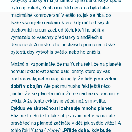
vždycky otázky a má je samozřejmě stále. Když spolu
byli naposledy, Yusha mu řekl něco, co bylo také
maximálně kontroverzní. Vletělo to, jak se říká, do
tváře všem jeho naukám, které kdy měl od svých
duchovních organizací, od těch, kteří ho učili, a
vymazalo to všechny představy o andělech a
démonech. A místo toho nechávalo přímo na lidské
bytosti, aby vytvořila světlo, nebo ho zničila.
Možná si vzpomínáte, že mu Yusha řekl, že na planetě
nemusí existovat žádné další entity, které by vás
podporovaly, nebo naopak ničily. Že
lidé jsou velmi
dobří v obojím
. Ale pak mu Yusha řekl ještě něco
jiného. Že se planeta mění. Že se nachází v posunu, v
cyklu. A že tento cyklus je větší, než si myslíte.
Cyklus ve skutečnosti zahrnuje mnoho planet
.
Blíží se to. Bude to také objevování sebe sama, ale
právě teď na planetě začínáte vidět, jak světlo vítězí. A
tohle řekl Yusha (
Woovi
): „
Přijde doba, kdy bude