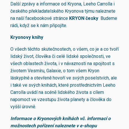
Další zprávy a informace od Kryona, Leeho Carrolla i
a
českého překladatelského Kryonova týmu naleznete
č
na naší facebookové stránce
KRYON česky
Budeme
rádi, když se k nám připojíte.
Kryonovy knihy
O všech těchto skutečnostech, o všem, co je a co tvoří
lidský život, člověka či celé lidské společnosti, ve
všech oblastech života, i v návaznosti na spojitost s
životem Vesmíru, Galaxie, o tom všem Kryon
láskyplně a otevřeně hovoří ve svých poselstvích, ale
i také ve svých knihách, které prostřednictvím Leeho
Carrolla uvádí na scéně lidského života s cílem
napomoct ve vzestupu života planety a člověka do
vyšší úrovně.
Informace o Kryonových knihách vč. informací o
možnostech pořízení naleznete v e-shopu