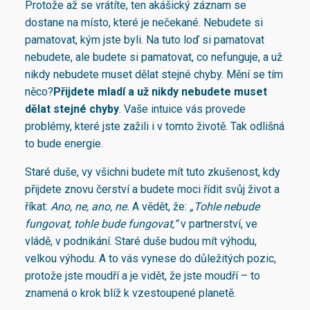
Protože až se vrátíte, ten akášický záznam se
dostane na místo, které je nečekané. Nebudete si
pamatovat, kým jste byli. Na tuto loď si pamatovat
nebudete, ale budete si pamatovat, co nefunguje, a už
nikdy nebudete muset dělat stejné chyby. Mění se tím
něco?
Přijdete mladí a už nikdy nebudete muset
dělat stejné chyby
. Vaše intuice vás provede
problémy, které jste zažili i v tomto životě. Tak odlišná
to bude energie.
Staré duše, vy všichni budete mít tuto zkušenost, kdy
přijdete znovu čerství a budete moci řídit svůj život a
říkat:
Ano, ne, ano, ne.
A vědět, že:
„Tohle nebude
fungovat, tohle bude fungovat,“
v partnerství, ve
vládě, v podnikání. Staré duše budou mít výhodu,
velkou výhodu. A to vás vynese do důležitých pozic,
protože jste moudří a je vidět, že jste moudří – to
znamená o krok blíž k vzestoupené planetě.