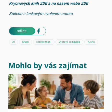
Kryonových knih
ZDE
a na našem webu
ZDE
Sdíleno s laskavým svolením autora
sdílet:
AI
Kryon
sebepoznání
Výprava do Egypta
Yusha
Mohlo by vás zajímat