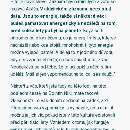
– to je nové slovo. Záznam tvých minulých životů se
nazývá Akáša.
V akášickém záznamu neexistují
data. Jsou to energie, takže si některé věci
budeš pamatovat energeticky a nezáleží na tom,
před kolika lety jsi byl na planetě
. Když se ti
připomenou díky něčemu, co je energií místa, kde se
nacházíš nebo kde stojíš, mnohokrát ti tyto energie
možná vylepší paměť. A dělají to z jediného důvodu –
aby sis vzpomněl na to, co ses naučil, a to je vše.
Neočekává se od tebe, že to uchopíš a něco s tím
uděláš. Máš si jen vzpomenout na to, co ses naučil.“
Někteří z vás, kteří jste tady na této lodi, na této
poslední cestě, na Dolním Nilu, máte takové
zkušenosti. To vás donutí sednout na zadek, že?
Přepadnou vás vzpomínky a vy nevíte, co s nimi. A
možná je jich víc, pokud jste v této kultuře existovali
před pěti tisíci lety. Vzhledem k tomu, jak funguje
karma minulých životů, jste tu pravděpodobně byli v