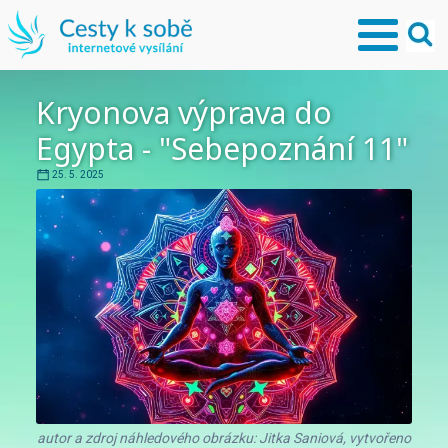
Kryonova výprava do
Egypta - "Sebepoznání 11"
25. 5. 2025
autor a zdroj náhledového obrázku: Jitka Saniová, vytvořeno