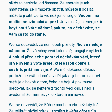
nikdy to neslyšel od šamana. Že energie je tak
hmatatelná, že ji můžete spatřit, můžete ji poslat,
můžete ji cítit. Je to víc než jen energie.
Vědomí má
multidimenzionální aspekt
. Je víc než jen energie.
A
když používáte vědomí, pak to, co očekáváte, se
vám často dostane.
Wo se dozvěděl, že není obětí planety.
Nic se neděje
náhodou
. Že všechny věci kolem něj fungují v cyklech.
A
pokud před sebe postaví očekávání věcí, které
si ve svém životě přeje, které jsou dobré a
čestné, přitáhne si je
. A Wo měl dokonce důkaz,
protože se vrátil domů a viděl, jak si jeho rodina opět
stěžuje a hovoří o tom, čeho se bojí. A pak musel
sledovat, jak se některé z těchto věcí dějí. Hned si
uvědomil, že mají návyk, o kterém ani nevědí.
Wo se dozvěděl, že Bůh je mnohem víc, než kdy tušil.
Že tolikrát slyšel výraz
„
stvořen k Jeho obrazu
“
a