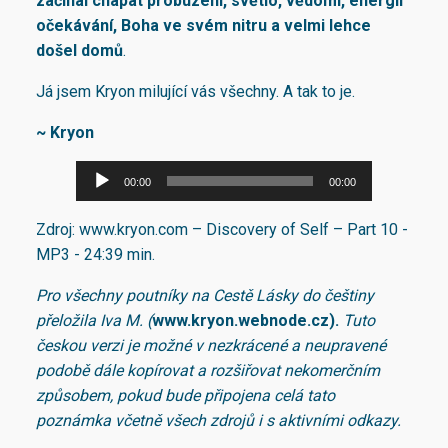
začínal chápat probuzení, světlo, vědomí, energii
očekávání, Boha ve svém nitru
a velmi lehce
došel domů
.
Já jsem Kryon milující vás všechny. A tak to je.
~ Kryon
A
00:00
00:00
u
d
Zdroj: www.kryon.com – Discovery of Self – Part 10 -
i
MP3 - 24:39 min.
o
Pro všechny poutníky na Cestě Lásky do češtiny
p
přeložila Iva M. (
www.kryon.webnode.cz).
Tuto
ř
českou verzi je možné v nezkrácené a neupravené
e
podobě dále kopírovat a rozšiřovat nekomerčním
h
způsobem, pokud bude připojena celá tato
r
poznámka včetně všech zdrojů i s aktivními odkazy.
á
v