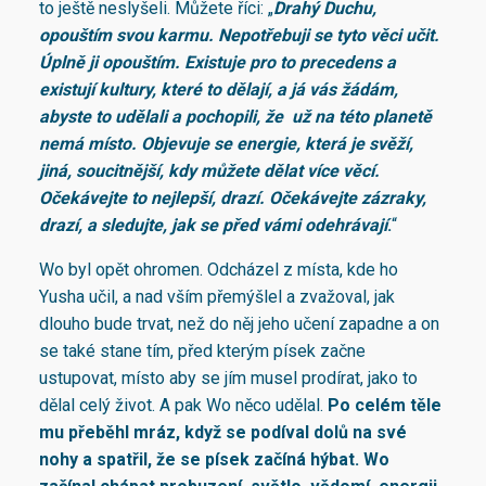
to ještě neslyšeli. Můžete říci: „
Drahý Duchu,
opouštím svou karmu. Nepotřebuji se tyto věci učit.
Úplně ji opouštím. Existuje pro to precedens a
existují kultury, které to dělají, a já vás žádám,
abyste to udělali a pochopili, že už na této planetě
nemá místo. Objevuje se energie, která je svěží,
jiná, soucitnější, kdy můžete dělat více věcí.
Očekávejte to nejlepší, drazí. Očekávejte zázraky,
drazí, a sledujte, jak se před vámi odehrávají
.
“
Wo byl opět ohromen. Odcházel z místa, kde ho
Yusha učil, a nad vším přemýšlel a zvažoval, jak
dlouho bude trvat, než do něj jeho učení zapadne a on
se také stane tím, před kterým písek začne
ustupovat, místo aby se jím musel prodírat, jako to
dělal celý život. A pak Wo něco udělal.
Po celém těle
mu přeběhl mráz, když se podíval dolů na své
nohy a spatřil, že se písek začíná hýbat.
Wo