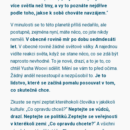
více světla než tmy, a vy to poznáte nejdříve
podle toho, jak
se k sobě chováte navzájem
.
“
V minulosti se to této planetě příliš nedařilo, ale
postupně, zejména nyní, máte něco, co jste nikdy
neměli.
V obecné rovině mír po dobu sedmdesáti
let.
V obecné rovině žádné světové války. A najednou
vidíte reakci světa, když se stane něco, co se zdá být
naprosto nevhodné. To je nové, drazí, a to je to, co
chtěl Yusha Woovi sdělit. Mění se vám to před očima.
Žádný anděl nesestoupil a nezpůsobil to.
Je to
lidstvo, které se začíná pomalu posouvat v tom,
co skutečně chce
.
Zkuste se nyní zeptat kteréhokoli člověka v jakékoli
kultuře: „Co opravdu chceš?“
Neptejte se vůdců,
drazí. Neptejte se politiků.
Zeptejte se veřejnosti
v kterékoli zemi
: „
Co opravdu chcete?
“ A všichni