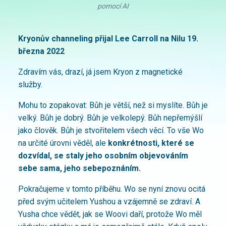
pomocí AI
Kryonův channeling přijal Lee Carroll
na Nilu 19.
března 2022
Zdravím vás, drazí, já jsem Kryon z magnetické
služby.
Mohu to zopakovat: Bůh je větší, než si myslíte. Bůh je
velký. Bůh je dobrý. Bůh je velkolepý. Bůh nepřemýšlí
jako člověk. Bůh je stvořitelem všech věcí. To vše Wo
na určité úrovni věděl, ale
konkrétnosti, které se
dozvídal, se staly jeho osobním objevováním
sebe sama, jeho sebepoznáním.
Pokračujeme v tomto příběhu. Wo se nyní znovu ocitá
před svým učitelem Yushou a vzájemně se zdraví. A
Yusha chce vědět, jak se Woovi daří, protože Wo měl