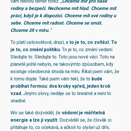
vám řeknou téměř totéž. „
Chceme mír pro naše
rodiny a bezpečí
. Nechceme mít hlad. Chceme mít
práci, když je k dispozici. Chceme mít své rodiny u
sebe. Chceme mít radost. Chceme se smát.
Chceme žít v míru
.
“
To platí celosvětově, drazí, a
to je to, co zvítězí.
To
je to, co změní politiku
. To je to, co změní vedení.
Sledujte to. Sledujte to. Toto jsou nové věci. Toto na
planetě ještě nebylo, ne takovýmto způsobem, kdy
existuje všeobecná shoda na míru. Říkal jsem vám, že
k tomu dojde. Také jsem vám řekl, že to
bude
probíhat formou: dva kroky vpřed, jeden krok
vzad
. Jinými slovy, neděje se to lineárně a není to
snadné.
Wo se také dozvěděl, že
vědomí je měřitelná
energie a lze ji využít
. Dozvěděl se, že člověk si
přitahuje to, co očekává, a ačkoli to slyšel už dřív,