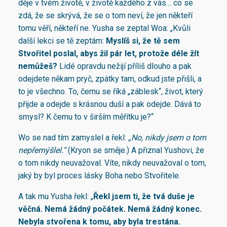
děje v tvém životě, v životě každého z vás… co se
zdá, že se skrývá, že se o tom neví, že jen někteří
tomu věří, někteří ne. Yusha se zeptal Woa: „Kvůli
další lekci se tě zeptám:
Myslíš si, že tě sem
Stvořitel poslal, abys žil pár let, protože déle žít
nemůžeš?
Lidé opravdu nežijí příliš dlouho a pak
odejdete někam pryč, zpátky tam, odkud jste přišli, a
to je všechno. To, čemu se říká „záblesk“, život, který
přijde a odejde s krásnou duší a pak odejde. Dává to
smysl? K čemu to v širším měřítku je?“
Wo se nad tím zamyslel a řekl:
„No, nikdy jsem o tom
nepřemýšlel.“
(Kryon se směje.) A přiznal Yushovi, že
o tom nikdy neuvažoval. Víte, nikdy neuvažoval o tom,
jaký by byl proces lásky Boha nebo Stvořitele.
A tak mu Yusha řekl: „
Řekl jsem ti, že tvá duše je
věčná. Nemá žádný počátek. Nemá žádný konec.
Nebyla stvořena k tomu, aby byla trestána.