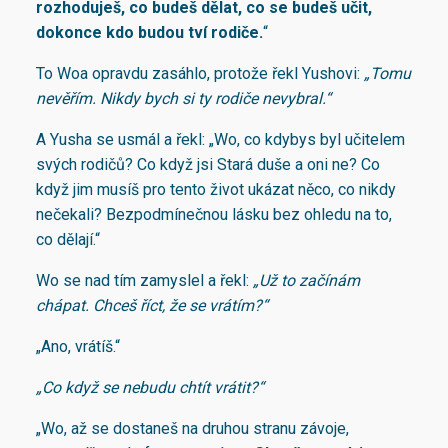
rozhoduješ, co budeš dělat, co se budeš učit,
dokonce kdo budou tví rodiče.
“
To Woa opravdu zasáhlo, protože řekl Yushovi:
„Tomu
nevěřím. Nikdy bych si ty rodiče nevybral.“
A Yusha se usmál a řekl: „Wo, co kdybys byl učitelem
svých rodičů? Co když jsi Stará duše a oni ne? Co
když jim musíš pro tento život ukázat něco, co nikdy
nečekali? Bezpodmínečnou lásku bez ohledu na to,
co dělají.“
Wo se nad tím zamyslel a řekl:
„Už to začínám
chápat. Chceš říct, že se vrátím?“
„Ano, vrátíš.“
„Co když se nebudu chtít vrátit?“
„Wo, až se dostaneš na druhou stranu závoje,