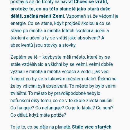
postavíš se do fronty na návrat.
Chceš se vrátit,
protože to, co na této planetě jako stará duše
děláš, začíná měnit Zemi
.
Vzpomeň si, že vědomí je
energie. Co se stane, když projdeš školou a co se
stane po mnoha a mnoha letech školení a učení a
školení a učení a ty se vrátíš jako absolvent? A
absolventů jsou stovky a stovky.
Zeptám se tě – kdybyste měli město, které by se
stále vzdělávalo a všichni by se velmi, velmi dobře
vyznali v mnoha a mnoha věcech a věděli, jak věci
fungují, co by se s takovým městem stalo? Řekněme,
že by všichni byli absolventi. To město by bylo velmi
zvláštní. To město by pravděpodobně nebylo
nefunkční díky tomu, co se v té škole života naučili.
Co funguje? Co nefunguje? Co je to láska? Co není?
Co dělat, když máte potíže?
To je to, co se děje na planetě.
Stále více starých