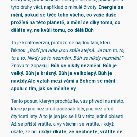
tyto druhy věcí, například o minulé životy.
Energie se
mění, pokud se týče toho všeho, co vaše duše
prožívá na této planetě, a
mění se díky tomu, co
děláte vy
,
ne kvůli tomu, co dělá Bůh
.
To je kontroverzní, protože se najdou tací, kteří
řeknou:
„Boží pravidla jsou stále stejná. Je tam to, to,
to a to. Nikdy se to nezmění. Bůh se nikdy nezmění.“
Znovu to zopakuji.
Bůh se nikdy nezmění. Bůh je
velký. Bůh je krásný. Bůh je velkolepý. Bůh je
navždy.
Ale vztah mezi vámi a Bohem se mění
spolu s tím, jak se měníte vy
.
Tento posun, kterým procházíte, vás přivedl na místo,
které je jiné než před padesáti lety, jiné než před
čtyřiceti lety. A to je jen jak se liší v této jedné oblasti.
Až se příště vrátíte, a vy všichni se vrátíte, i když
říkáte, že ne,
i když říkáte, že nechcete, vrátíte se
.