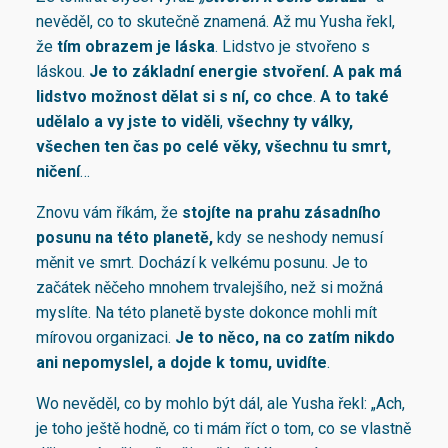
nevěděl, co to skutečně znamená. Až mu Yusha řekl,
že
tím obrazem je láska
. Lidstvo je stvořeno s
láskou.
Je to základní energie stvoření.
A pak má
lidstvo možnost dělat si s ní, co chce
.
A to také
udělalo a vy jste to viděli
,
všechny ty války,
všechen ten čas po celé věky, všechnu tu smrt,
ničení
…
Znovu vám říkám, že
stojíte na prahu zásadního
posunu na této planetě
,
kdy se neshody nemusí
měnit ve smrt. Dochází k velkému posunu. Je to
začátek něčeho mnohem trvalejšího, než si možná
myslíte. Na této planetě byste dokonce mohli mít
mírovou organizaci.
Je to něco, na co zatím nikdo
ani nepomyslel,
a dojde k tomu, uvidíte
.
Wo nevěděl, co by mohlo být dál, ale Yusha řekl: „Ach,
je toho ještě hodně, co ti mám říct o tom, co se vlastně