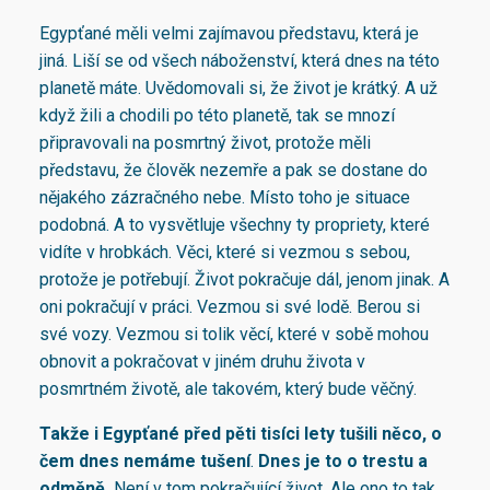
Egypťané měli velmi zajímavou představu, která je
jiná. Liší se od všech náboženství, která dnes na této
planetě máte. Uvědomovali si, že život je krátký. A už
když žili a chodili po této planetě, tak se mnozí
připravovali na posmrtný život, protože měli
představu, že člověk nezemře a pak se dostane do
nějakého zázračného nebe. Místo toho je situace
podobná. A to vysvětluje všechny ty propriety, které
vidíte v hrobkách. Věci, které si vezmou s sebou,
protože je potřebují. Život pokračuje dál, jenom jinak. A
oni pokračují v práci. Vezmou si své lodě. Berou si
své vozy. Vezmou si tolik věcí, které v sobě mohou
obnovit a pokračovat v jiném druhu života v
posmrtném životě, ale takovém, který bude věčný.
Takže i Egypťané před pěti tisíci lety tušili něco, o
čem dnes nemáme tušení
.
Dnes je to o trestu a
odměně.
Není v tom pokračující život. Ale ono to tak