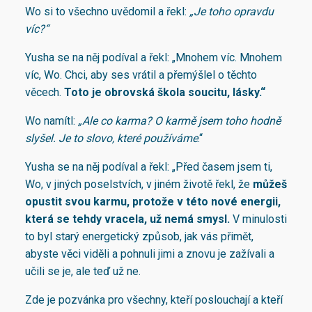
Wo si to všechno uvědomil a řekl:
„Je toho opravdu
víc?“
Yusha se na něj podíval a řekl: „Mnohem víc. Mnohem
víc, Wo. Chci, aby ses vrátil a přemýšlel o těchto
věcech.
Toto je obrovská škola soucitu, lásky
.“
Wo namítl:
„Ale co karma? O karmě jsem toho hodně
slyšel. Je to slovo, které používáme
.“
Yusha se na něj podíval a řekl: „Před časem jsem ti,
Wo, v jiných poselstvích, v jiném životě řekl, že
můžeš
opustit svou karmu, protože v této nové energii,
která se tehdy vracela, už nemá smysl
.
V minulosti
to byl starý energetický způsob, jak vás přimět,
abyste věci viděli a pohnuli jimi a znovu je zažívali a
učili se je, ale teď už ne.
Zde je pozvánka pro všechny, kteří poslouchají a kteří