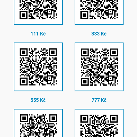
111 Kč
333 Kč
555 Kč
777 Kč