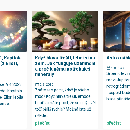
, Kapitola
Když hlava třeští, lehni si na
Astro náhl
z Ellori,
zem. Jak funguje uzemnění
a proč k němu potřebuješ
4. 8. 2026
Srpen oteví
minerály
mezi Jupiter
ce: 9.4.2023
5. 8. 2026
retrográdní
Znáte ten pocit, když je všeho
zde: Kapitola
- aspekt bud
moc? Když hlava třeští, emoce
e Ellori letěla
bude přinášet
bouří a máte pocit, že se celý svět
enze.
točí příliš rychle? Možná jste už
někde...
přečíst
přečíst