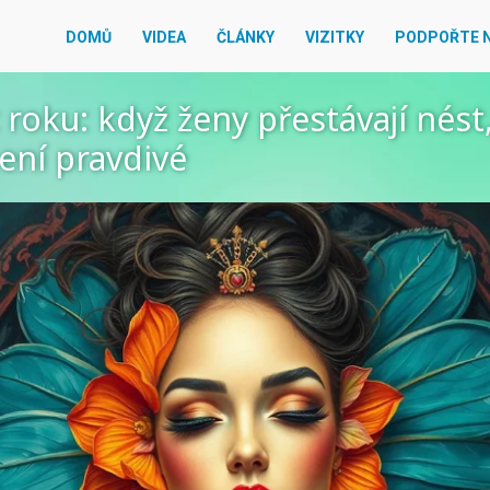
DOMŮ
VIDEA
ČLÁNKY
VIZITKY
PODPOŘTE 
roku: když ženy přestávají nést,
ení pravdivé