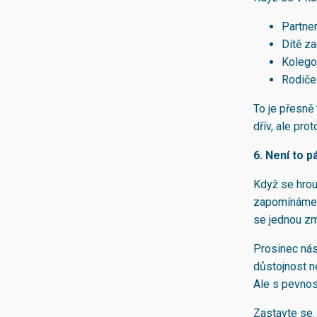
Partner
Dítě za
Kolegov
Rodiče 
To je přesně 
dřív, ale pr
6. Není to p
Když se hrou
zapomínáme, ž
se jednou zm
Prosinec nás
důstojnost ne
Ale s pevnos
Zastavte se.