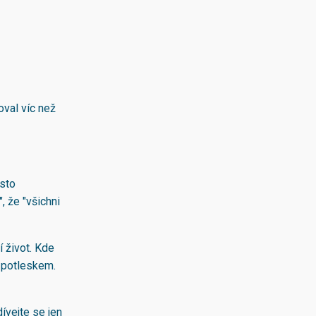
oval víc než
asto
, že "všichni
 život. Kde
s potleskem.
ívejte se jen