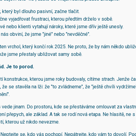
, který byl dlouho pasivní, začne tlačit.
čne vyjadřovat frustraci, kterou předtím drželo v sobě.
é nebo klienti vytahují nároky, které jsme dřív ještě unesly.
nás obviní, že jsme "jiné" nebo "nevděčné".
ten vrchol, který končí rok 2025. Ne proto, že by nám někdo ubliž
otože jsme přestaly ubližovat samy sobě.
ád. Je to porod.
tí konstrukce, kterou jsme roky budovaly, cítíme strach. Jenže č
e se stavěla na lži: že "to zvládneme", že "ještě chvíli vydržíme"
ění".
 vede jinam. Do prostoru, kde se přestáváme omlouvat za vlastní
ní přepych, ale základ. A tak se rodí nová etapa. Ne hlasitě, ne 
tí, kterou už nikdo nevezme.
 Neptejte se, kdo vás pochopí. Nepátrejte, kdo vám to dovolí. Pod