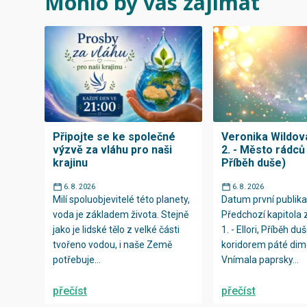
Mohlo by vás zajímat
Připojte se ke společné
Veronika Wildová
výzvě za vláhu pro naši
2. - Město rádců (
krajinu
Příběh duše)
6. 8. 2026
6. 8. 2026
Milí spoluobjevitelé této planety,
Datum první publika
voda je základem života. Stejně
Předchozí kapitola 
jako je lidské tělo z velké části
1. - Ellori, Příběh duš
tvořeno vodou, i naše Země
koridorem páté dim
potřebuje...
Vnímala paprsky...
přečíst
přečíst