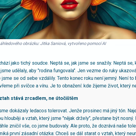
náhledového obrázku: Jitka Saniová, vytvořeno pomocí AI
hází jako tichý soudce. Neptá se, jak jsme se snažily. Neptá se, 
sme udělaly, aby "rodina fungovala". Jen vezme do ruky ukazová
 jsme se od sebe vzdálily. Tento konec roku není jemný. Není to 
vřeme při svíčce a vínu. Je to obnažení: kde žijeme život, který ne
vztah stává zrcadlem, ne útočištěm
jsme dokázaly ledacos tolerovat. Jenže prosinec má jiný tón. Na
u hlouběji a vztah, který jsme "nějak držely", přestane být nosný.
hle zničil vše, co jsme budovaly. Ale proto, že dozrává naše tol
iká první zásadní otázka: Chceš se dál starat o vztah, který neu