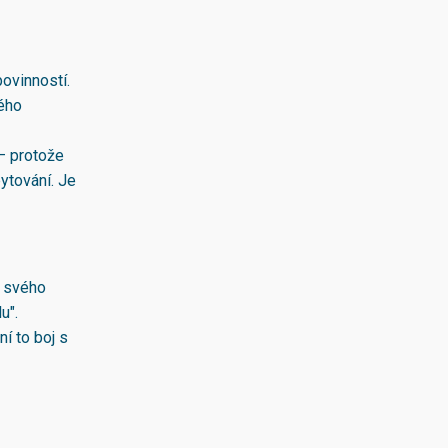
povinností.
ého
— protože
pytování. Je
í svého
u".
ní to boj s