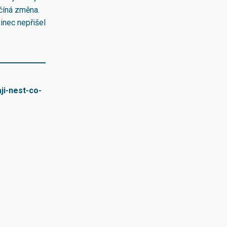
číná změna.
sinec nepřišel
ji-nest-co-