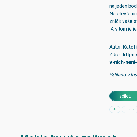
na jeden bod
Ne otevřením 
zničit vaše s
A v tom je je
Autor:
Kateř
Zdroj:
https
v-nich-neni
Sdíleno s la
sdílet:
AI
drama