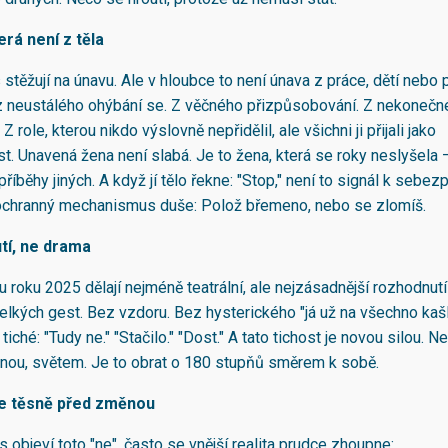
erá není z těla
stěžují na únavu. Ale v hloubce to není únava z práce, dětí nebo 
z neustálého ohýbání se. Z věčného přizpůsobování. Z nekonečn
Z role, kterou nikdo výslovně nepřidělil, ale všichni ji přijali jako
. Unavená žena není slabá. Je to žena, která se roky neslyšela 
říběhy jiných. A když jí tělo řekne: "Stop," není to signál k sebez
ochranný mechanismus duše: Polož břemeno, nebo se zlomíš.
tí, ne drama
u roku 2025 dělají nejméně teatrální, ale nejzásadnější rozhodnut
velkých gest. Bez vzdoru. Bez hysterického "já už na všechno kašl
iché: "Tudy ne." "Stačilo." "Dost." A tato tichost je novou silou. Ne
dinou, světem. Je to obrat o 180 stupňů směrem k sobě.
je těsně před změnou
 objeví toto "ne", často se vnější realita prudce zhoupne: