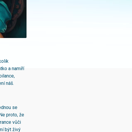
kolik
tko a namíří
bilance,
ní náš.
jednou se
 Ne proto, že
erance vůči
mí být živý