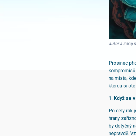
autor a zdroj 
Prosinec přic
kompromisů j
na místa, kde
kterou si ote
1. Když se 
Po celý rok 
hrany zařízno
by dotyčný ná
nepravdě. Vzn