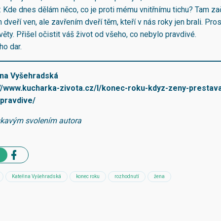
: Kde dnes dělám něco, co je proti mému vnitřnímu tichu? Tam za
dveří ven, ale zavřením dveří těm, kteří v nás roky jen brali. Pro
věty. Přišel očistit váš život od všeho, co nebylo pravdivé.
ho dar.
ina Vyšehradská
://www.kucharka-zivota.cz/l/konec-roku-kdyz-zeny-prestava
-pravdive/
skavým svolením autora
Kateřina Vyšehradská
konec roku
rozhodnutí
žena