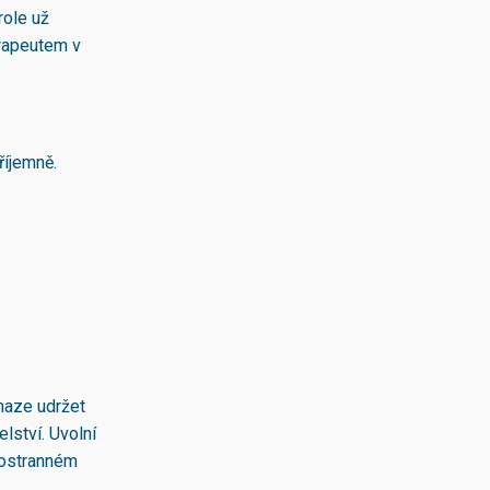
role už
erapeutem v
říjemně.
snaze udržet
elství. Uvolní
dnostranném