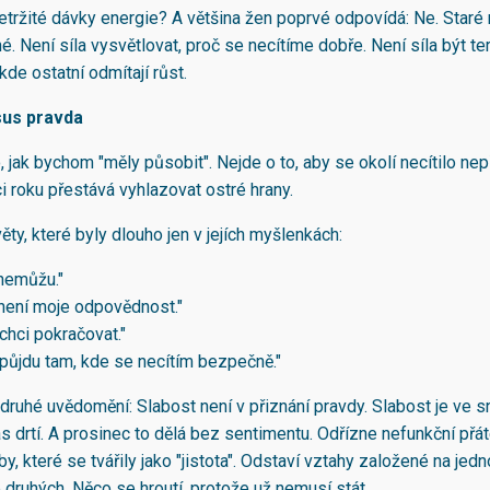
etržité dávky energie? A většina žen poprvé odpovídá: Ne. Staré 
é. Není síla vysvětlovat, proč se necítíme dobře. Není síla být t
de ostatní odmítají růst.
rsus pravda
, jak bychom "měly působit". Nejde o to, aby se okolí necítilo nep
i roku přestává vyhlazovat ostré hrany.
věty, které byly dlouho jen v jejích myšlenkách:
 nemůžu."
 není moje odpovědnost."
chci pokračovat."
půjdu tam, kde se necítím bezpečně."
 druhé uvědomění: Slabost není v přiznání pravdy. Slabost je ve 
nás drtí. A prosinec to dělá bez sentimentu. Odřízne nefunkční přát
y, které se tvářily jako "jistota". Odstaví vztahy založené na je
 druhých. Něco se hroutí, protože už nemusí stát.