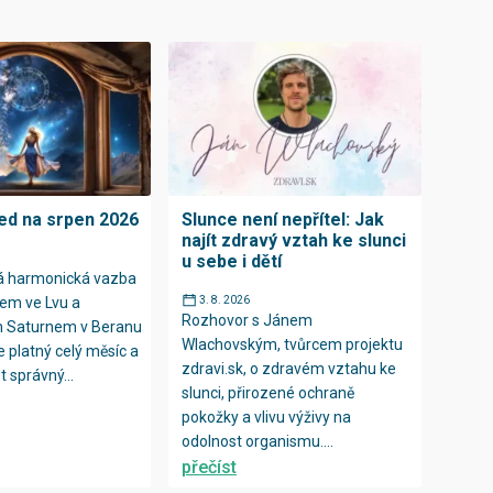
ed na srpen 2026
Slunce není nepřítel: Jak
najít zdravý vztah ke slunci
u sebe i dětí
rá harmonická vazba
em ve Lvu a
3. 8. 2026
Rozhovor s Jánem
m Saturnem v Beranu
Wlachovským, tvůrcem projektu
e platný celý měsíc a
zdravi.sk, o zdravém vztahu ke
 správný...
slunci, přirozené ochraně
pokožky a vlivu výživy na
odolnost organismu....
přečíst