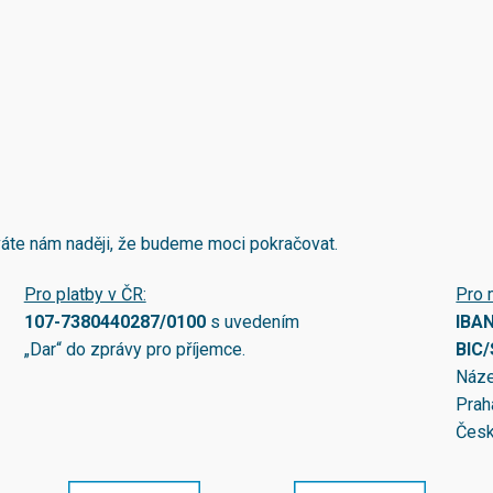
áváte nám naději, že budeme moci pokračovat.
Pro platby v ČR:
Pro 
107-7380440287/0100
s uvedením
IBA
„Dar“ do zprávy pro příjemce.
BIC
Náze
Prah
Česk