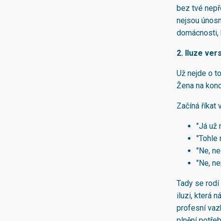
bez tvé nepř
nejsou únosn
domácnosti, k
2. Iluze ve
Už nejde o to
Žena na konc
Začíná říkat 
"Já už
"Tohle
"Ne, ne
"Ne, ne
Tady se rodí
iluzi, která 
profesní vazb
plnění potřeb