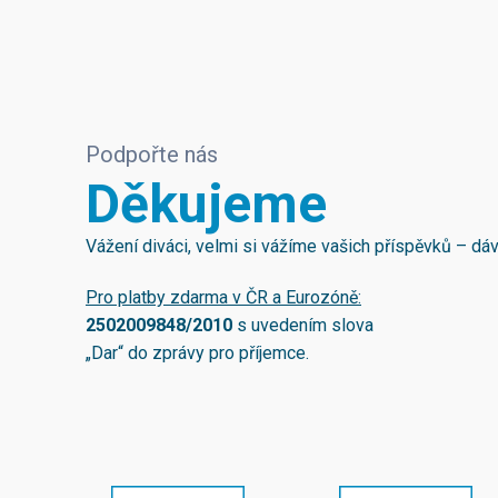
Podpořte nás
Děkujeme
Vážení diváci, velmi si vážíme vašich příspěvků – d
Pro platby zdarma v ČR a Eurozóně:
2502009848/2010
s uvedením slova
„Dar“ do zprávy pro příjemce.