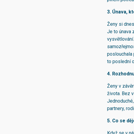
3. Únava, kt
Ženy si dnes 
Je to únava 
vysvětlování. 
samozřejmost
poslouchala p
to poslední 
4. Rozhodnu
Ženy v závěr
života. Bez 
Jednoduché, t
partnery, ro
5. Co se dě
Když se v nás