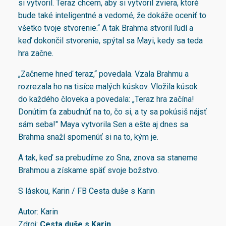
si vytvoril. Teraz chcem, aby si vytvoril zviera, ktoré
bude také inteligentné a vedomé, že dokáže oceniť to
všetko tvoje stvorenie.“ A tak Brahma stvoril ľudí a
keď dokončil stvorenie, spýtal sa Mayi, kedy sa teda
hra začne.
„Začneme hneď teraz,“ povedala. Vzala Brahmu a
rozrezala ho na tisíce malých kúskov. Vložila kúsok
do každého človeka a povedala: „Teraz hra začína!
Donútim ťa zabudnúť na to, čo si, a ty sa pokúsiš nájsť
sám seba!" Maya vytvorila Sen a ešte aj dnes sa
Brahma snaží spomenúť si na to, kým je.
A tak, keď sa prebudíme zo Sna, znova sa staneme
Brahmou a získame späť svoje božstvo.
S láskou, Karin / FB Cesta duše s Karin
Autor: Karin
Zdroj:
Cesta duše s Karin