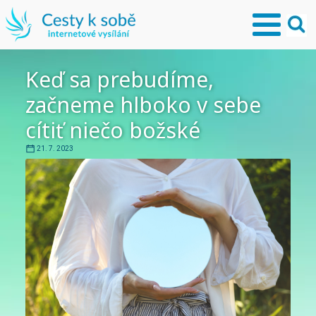
Keď sa prebudíme,
začneme hlboko v sebe
cítiť niečo božské
21. 7. 2023