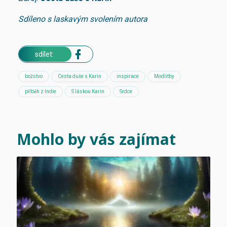
Sdíleno s laskavým svolením autora
sdílet:
božstvo
Cesta duše s Karin
inspirace
Modlitby
příběh z Indie
S láskou Karin
Srdce
Mohlo by vás zajímat