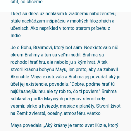
cítiť, čo chceme.
I keď sa dnes už nehlásim k žiadnemu náboženstvu,
stále nachádzam inšpiráciu v mnohých filozofiách a
učeniach. Ako napríklad v tomto starom príbehu z
Indie.
Je o Bohu, Brahmovi, ktorý bol sám. Neexistovalo nič
okrem Brahmy a ten sa veľmi nudil. Brahma sa
rozhodol hrať hru, ale nebolo ju s kým hrať. A tak
stvoril krásnu bohyňu Mayu, len preto, aby sa zabavil.
Akonáhle Maya existovala a Brahma jej povedal, aký je
účel jej existencie, povedala: "Dobre, poďme hrať tú
najúžasnejšiu hru, ale ty rob to, čo ti poviem." Brahma
súhlasil a podľa Mayiných pokynov stvoril celý
vesmír, slnko a hviezdy, mesiac a planéty. Stvoril život
na Zemi: zvieratá, oceány, atmosféru, všetko.
Maya povedala: „Aký krásny je tento svet ilúzie, ktorý