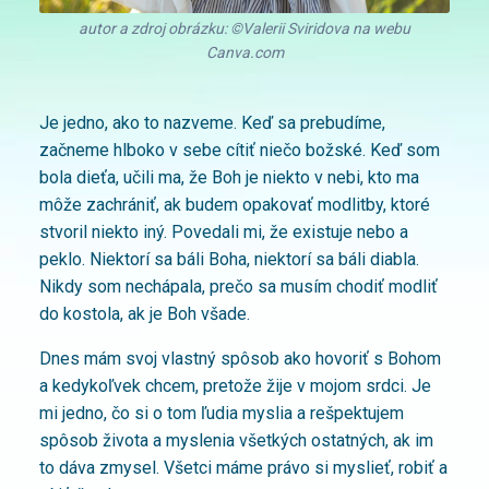
autor a zdroj obrázku: ©Valerii Sviridova na webu
Canva.com
Je jedno, ako to nazveme. Keď sa prebudíme,
začneme hlboko v sebe cítiť niečo božské. Keď som
bola dieťa, učili ma, že Boh je niekto v nebi, kto ma
môže zachrániť, ak budem opakovať modlitby, ktoré
stvoril niekto iný. Povedali mi, že existuje nebo a
peklo. Niektorí sa báli Boha, niektorí sa báli diabla.
Nikdy som nechápala, prečo sa musím chodiť modliť
do kostola, ak je Boh všade.
Dnes mám svoj vlastný spôsob ako hovoriť s Bohom
a kedykoľvek chcem, pretože žije v mojom srdci.
Je
mi jedno, čo si o tom ľudia myslia a rešpektujem
spôsob života a myslenia všetkých ostatných, ak im
to dáva zmysel. Všetci máme právo si myslieť, robiť a