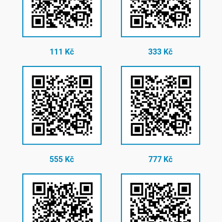
111 Kč
333 Kč
555 Kč
777 Kč