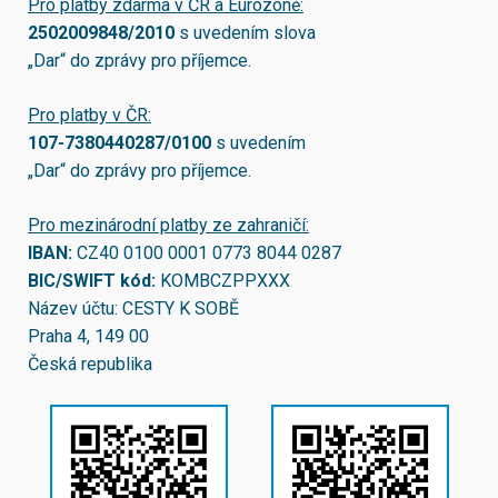
Pro platby zdarma v ČR a Eurozóně:
2502009848/2010
s uvedením slova
„Dar“ do zprávy pro příjemce.
Pro platby v ČR:
107-7380440287/0100
s uvedením
„Dar“ do zprávy pro příjemce.
Pro mezinárodní platby ze zahraničí:
IBAN:
CZ40 0100 0001 0773 8044 0287
BIC/SWIFT kód:
KOMBCZPPXXX
Název účtu: CESTY K SOBĚ
Praha 4, 149 00
Česká republika