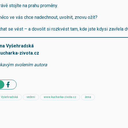
rávě stojíte na prahu proměny.
 něco ve vás chce nadechnout, uvolnit, znovu ožít?
hat se vést – a dovolit si rozkvést tam, kde jste kdysi zavřela 
ina Vyšehradská
kucharka-zivota.cz
skavým svolením autora
a Vyšehradská
vedení
www.kucharka-zivota.cz
žena