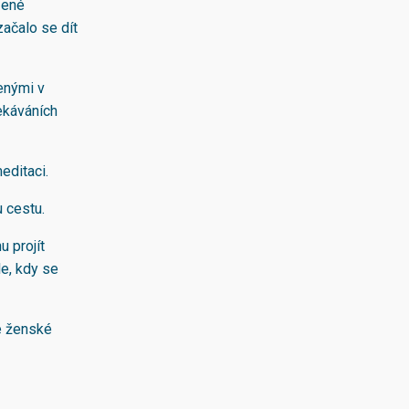
ozené
začalo se dít
ženými v
ekáváních
editaci.
u cestu.
 projít
le, kdy se
é ženské