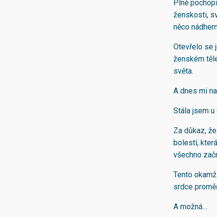
Plně pochopil
ženskosti, sv
něco nádher
Otevřelo se j
ženském těle
světa.
A dnes mi na
Stála jsem u o
Za důkaz, že
bolestí, která
všechno začn
Tento okamži
srdce proměň
A možná…