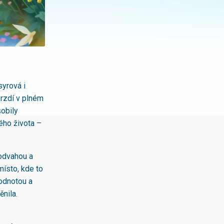
syrová i
brzdí v plném
sobily
ého života –
 odvahou a
místo, kde to
odnotou a
ěnila.