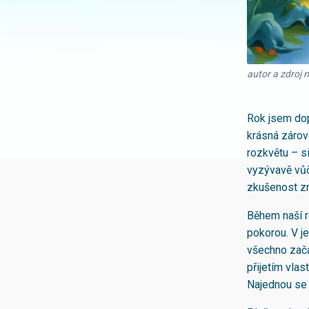
autor a zdroj 
Rok jsem dop
krásná zárove
rozkvětu – s
vyzývavě vůč
zkušenost zr
Během naší r
pokorou. V j
všechno zača
přijetím vlas
Najednou se r