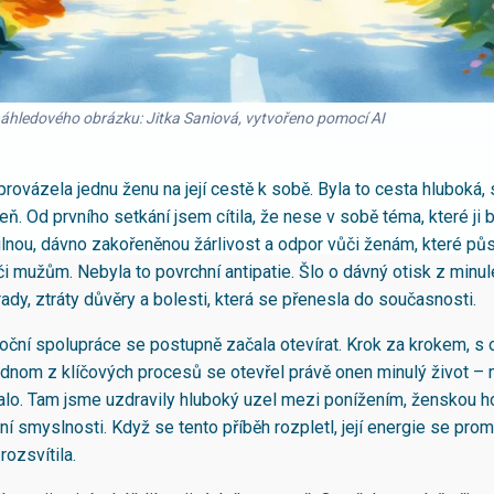
náhledového obrázku: Jitka Saniová, vytvořeno pomocí AI
rovázela jednu ženu na její cestě k sobě. Byla to cesta hluboká, 
ň. Od prvního setkání jsem cítila, že nese v sobě téma, které ji 
ilnou, dávno zakořeněnou žárlivost a odpor vůči ženám, které pů
i mužům. Nebyla to povrchní antipatie. Šlo o dávný otisk z minul
ady, ztráty důvěry a bolesti, která se přenesla do současnosti.
oční spolupráce se postupně začala otevírat. Krok za krokem, s
ednom z klíčových procesů se otevřel právě onen minulý život – 
lo. Tam jsme uzdravily hluboký uzel mezi ponížením, ženskou h
tní smyslnosti. Když se tento příběh rozpletl, její energie se prom
ozsvítila.