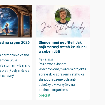
ed na srpen 2026
Slunce není nepřítel: Jak
najít zdravý vztah ke slunci
u sebe i dětí
rá harmonická vazba
em ve Lvu a
3. 8. 2026
Rozhovor s Jánem
m Saturnem v Beranu
Wlachovským, tvůrcem projektu
e platný celý měsíc a
zdravi.sk, o zdravém vztahu ke
 správný...
slunci, přirozené ochraně
pokožky a vlivu výživy na
odolnost organismu....
přečíst