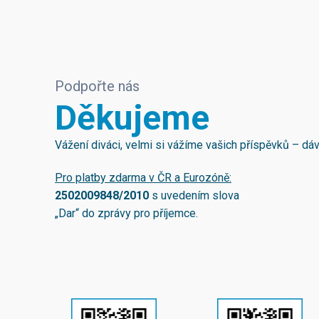
Podpořte nás
Děkujeme
Vážení diváci, velmi si vážíme vašich příspěvků – d
Pro platby zdarma v ČR a Eurozóně:
2502009848/2010
s uvedením slova
„Dar“ do zprávy pro příjemce.