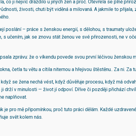
a, co ji nejvíc dráždilo u jiných žen a proč. Otevřela se plně přir
ůdnosti, živosti, chuti být viděná a milovaná. A jakmile to přijala, 
ného.
ejí poslání – práce s ženskou energií, s dělohou, s traumaty ulo
, s učením, jak se znovu stát ženou ve své přirozenosti, ne v oč
psala zprávu: že o víkendu povede svou první léčivou ženskou m
kna, četla tu větu a cítila niternou a hřejivou štěstěnu.. Za ni. Za t
 když se žena nechá vést, když důvěřuje procesu, když má odvahu
 ji drží v minulosti — život jí odpoví. Dříve či později přichází chví
e naplňovat.
k je pro mě připomínkou, proč tuto práci dělám. Každé uzdraven
uje svět kolem nás.