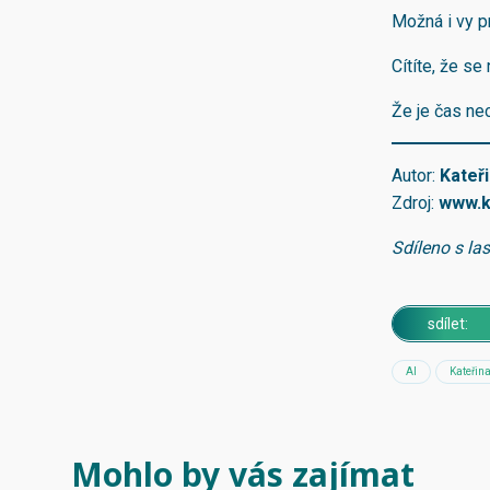
Možná i vy p
Cítíte, že se
Že je čas nec
Autor:
Kateř
Zdroj:
www
.
Sdíleno s la
sdílet:
AI
Kateřin
Mohlo by vás zajímat