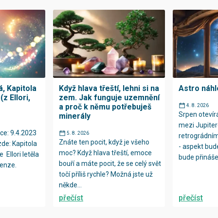
, Kapitola
Když hlava třeští, lehni si na
Astro náhl
z Ellori,
zem. Jak funguje uzemnění
a proč k němu potřebuješ
4. 8. 2026
Srpen oteví
minerály
mezi Jupiter
ce: 9.4.2023
5. 8. 2026
retrográdní
Znáte ten pocit, když je všeho
zde: Kapitola
- aspekt bud
moc? Když hlava třeští, emoce
e Ellori letěla
bude přinášet
bouří a máte pocit, že se celý svět
enze.
točí příliš rychle? Možná jste už
někde...
přečíst
přečíst