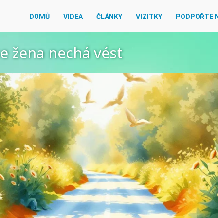
DOMŮ
VIDEA
ČLÁNKY
VIZITKY
PODPOŘTE 
e žena nechá vést