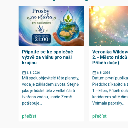
Připojte se ke společné
Veronika Wildová
výzvě za vláhu pro naši
2. - Město rádců (
krajinu
Příběh duše)
6. 8. 2026
6. 8. 2026
Milí spoluobjevitelé této planety,
Datum první publika
voda je základem života. Stejně
Předchozí kapitola 
jako je lidské tělo z velké části
1. - Ellori, Příběh duš
tvořeno vodou, i naše Země
koridorem páté dim
potřebuje...
Vnímala paprsky...
přečíst
přečíst