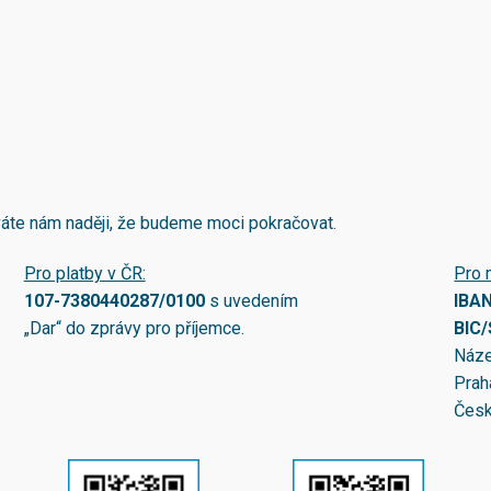
áváte nám naději, že budeme moci pokračovat.
Pro platby v ČR:
Pro 
107-7380440287/0100
s uvedením
IBA
„Dar“ do zprávy pro příjemce.
BIC
Náze
Prah
Česk