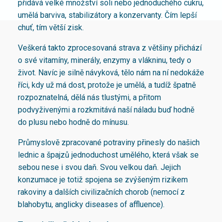
přidává velké množství soli nebo jednoduchého cukru,
umělá barviva, stabilizátory a konzervanty. Čím lepší
chuť, tím větší zisk.
Veškerá takto zprocesovaná strava z většiny přichází
o své vitamíny, minerály, enzymy a vlákninu, tedy o
život. Navíc je silně návyková, tělo nám na ní nedokáže
říci, kdy už má dost, protože je umělá, a tudíž špatně
rozpoznatelná, dělá nás tlustými, a přitom
podvyživenými a rozkmitává naší náladu buď hodně
do plusu nebo hodně do mínusu.
Průmyslově zpracované potraviny přinesly do našich
lednic a špajzů jednoduchost umělého, která však se
sebou nese i svou daň. Svou velkou daň. Jejich
konzumace je totiž spojena se zvýšeným rizikem
rakoviny a dalších civilizačních chorob (nemocí z
blahobytu, anglicky diseases of affluence).