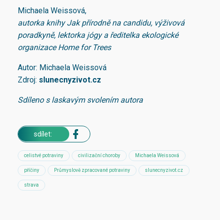
Michaela Weissová,
autorka knihy Jak přírodně na candidu, výživová
poradkyně, lektorka jógy a ředitelka ekologické
organizace Home for Trees
Autor: Michaela Weissová
Zdroj:
slunecnyzivot.cz
Sdíleno s laskavým svolením autora
sdílet:
celistvé potraviny
civilizační choroby
Michaela Weissová
příčiny
Průmyslově zpracované potraviny
slunecnyzivot.cz
strava