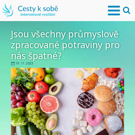
Jsou všechny průmyslově
zpracované potraviny pro
nás špatné?
19. 11. 2023