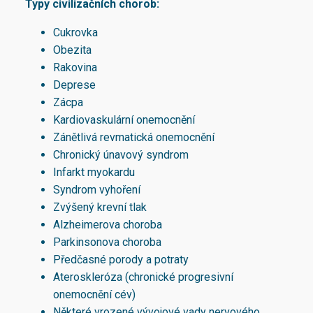
Typy civilizačních chorob:
Cukrovka
Obezita
Rakovina
Deprese
Zácpa
Kardiovaskulární onemocnění
Zánětlivá revmatická onemocnění
Chronický únavový syndrom
Infarkt myokardu
Syndrom vyhoření
Zvýšený krevní tlak
Alzheimerova choroba
Parkinsonova choroba
Předčasné porody a potraty
Ateroskleróza (chronické progresivní
onemocnění cév)
Některé vrozené vývojové vady nervového