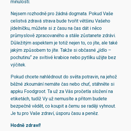
minulostí.
Nejsem rozhodně pro žádná dogmata. Pokud Vaše
celistvá zdravá strava bude tvořit většinu Vašeho
jídelníčku, můžete si z času na čas dát i něco
průmyslově zpracovaného a stále zůstanete zdrávi.
Důležitým aspektem je totiž nejen to, co jíte, ale také
jakým způsobem to jíte. Takže si občasné „jídlo –
pochutinu“ ze svítivé krabice nebo pytlíku užijte bez
výčitek.
Pokud chcete nahlédnout do světa potravin, na jehož
běžné zkoumání nemáte čas nebo chuť, stáhněte si
appku Foodgroot. Ta už za Vás pročetla složení na
etiketách, tudíž Vy už nemusíte a přitom budete
bezpečně vědět, co koupit a čemu se raději vyhnout.
Je tu pro Vaše zdraví, úsporu času a peněz.
Hodně zdraví!