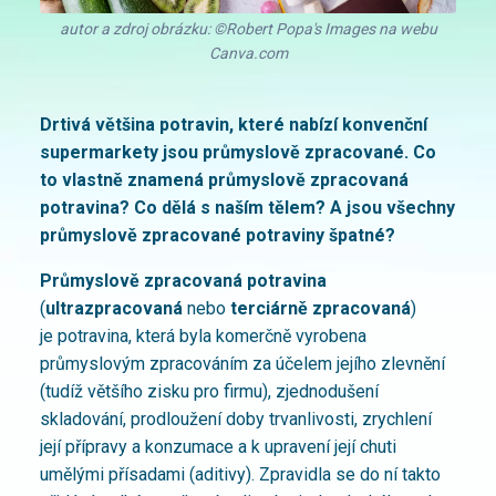
autor a zdroj obrázku: ©Robert Popa's Images na webu
Canva.com
Drtivá většina potravin, které nabízí konvenční
supermarkety jsou průmyslově zpracované. Co
to vlastně znamená průmyslově zpracovaná
potravina? Co dělá s naším tělem? A jsou všechny
průmyslově zpracované potraviny špatné?
Průmyslově zpracovaná potravina
(
ultrazpracovaná
nebo
terciárně zpracovaná
)
je potravina, která byla komerčně vyrobena
průmyslovým zpracováním za účelem jejího zlevnění
(tudíž většího zisku pro firmu), zjednodušení
skladování, prodloužení doby trvanlivosti, zrychlení
její přípravy a konzumace a k upravení její chuti
umělými přísadami (aditivy). Zpravidla se do ní takto