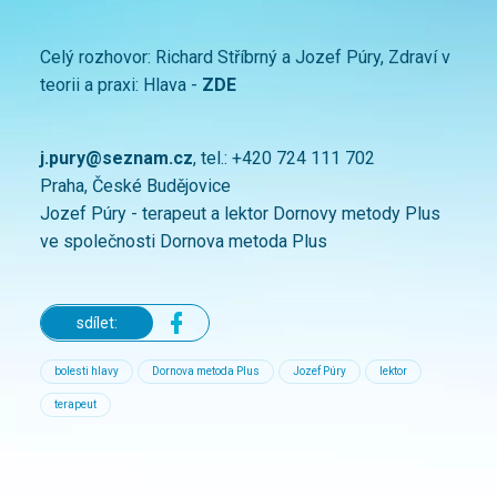
Celý rozhovor: Richard Stříbrný a Jozef Púry, Zdraví v
teorii a praxi: Hlava -
ZDE
j.pury@seznam.cz
, tel.: +420 724 111 702
Praha, České Budějovice
Jozef Púry - terapeut a lektor Dornovy metody Plus
ve společnosti Dornova metoda Plus
sdílet:
bolesti hlavy
Dornova metoda Plus
Jozef Púry
lektor
terapeut