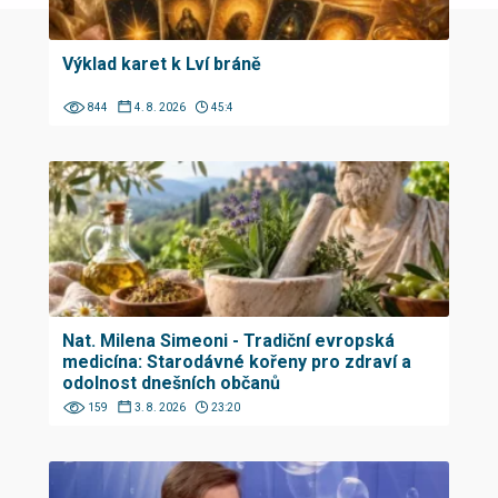
Výklad karet k Lví bráně
844
4. 8. 2026
45:4
Nat. Milena Simeoni - Tradiční evropská
medicína: Starodávné kořeny pro zdraví a
odolnost dnešních občanů
159
3. 8. 2026
23:20