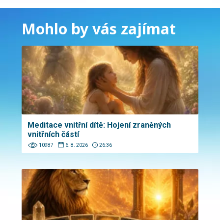
Mohlo by vás zajímat
Meditace vnitřní dítě: Hojení zraněných
vnitřních částí
10987
6. 8. 2026
26:36