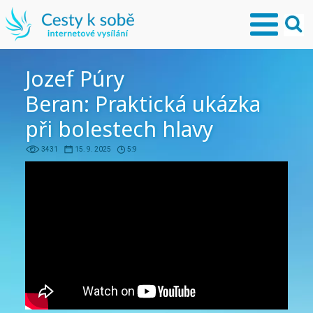
Jozef Púry
Beran: Praktická ukázka
při bolestech hlavy
3431
15. 9. 2025
5:9