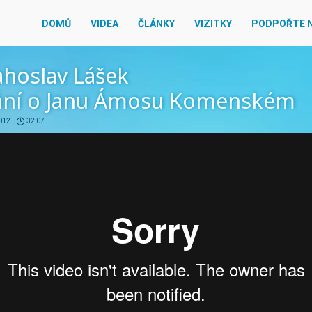
DOMŮ
VIDEA
ČLÁNKY
VIZITKY
PODPOŘTE 
ahoslav Lášek
ání o Janu Ámosu Komenském
2012
32:07