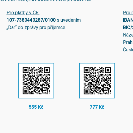
Pro platby v ČR:
Pro 
107-7380440287/0100
s uvedením
IBA
„Dar“ do zprávy pro příjemce.
BIC
Náze
Prah
Česk
555 Kč
777 Kč