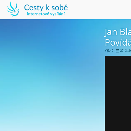
Jan Bl
Povíd
0
27. 3. 