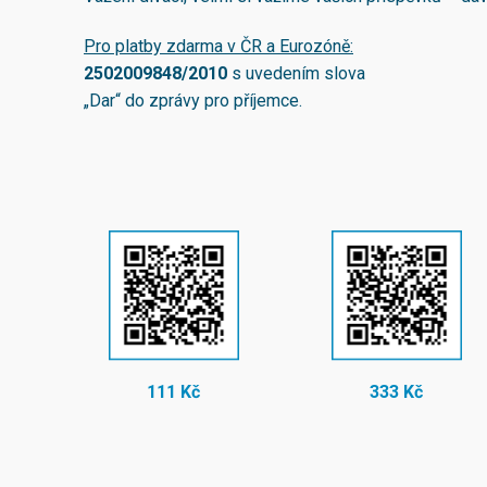
Pro platby zdarma v ČR a Eurozóně:
2502009848/2010
s uvedením slova
„Dar“ do zprávy pro příjemce.
111 Kč
333 Kč