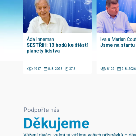
Áda Inneman
Iva a Marian Cou
SESTŘIH: 13 bodů ke štěstí
Jsme na startu
planety lidstva
1917
8. 8. 2026
37:6
8129
7. 8. 2026
Podpořte nás
Děkujeme
Vážení diváci, velmi si vážíme vašich příspěvků – d