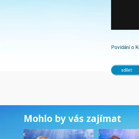
Povídání o 
sdílet:
Mohlo by vás zajímat