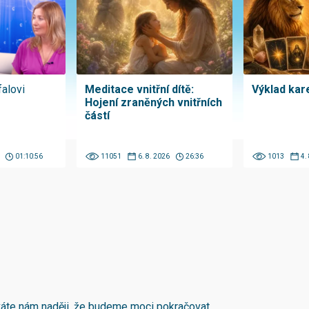
falovi
Meditace vnitřní dítě:
Výklad kare
Hojení zraněných vnitřních
částí
01:10:56
11051
6. 8. 2026
26:36
1013
4.
áváte nám naději, že budeme moci pokračovat.