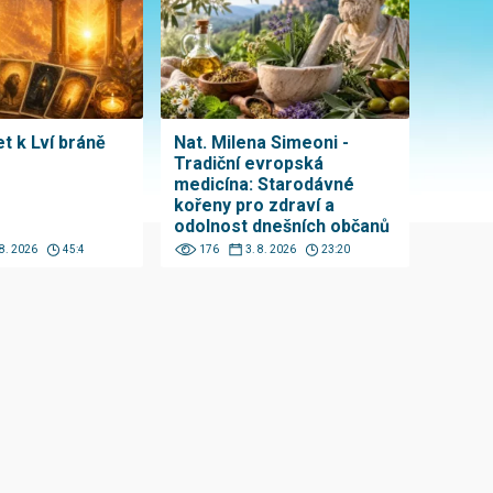
t k Lví bráně
Nat. Milena Simeoni -
Tradiční evropská
medicína: Starodávné
kořeny pro zdraví a
odolnost dnešních občanů
 8. 2026
45:4
176
3. 8. 2026
23:20