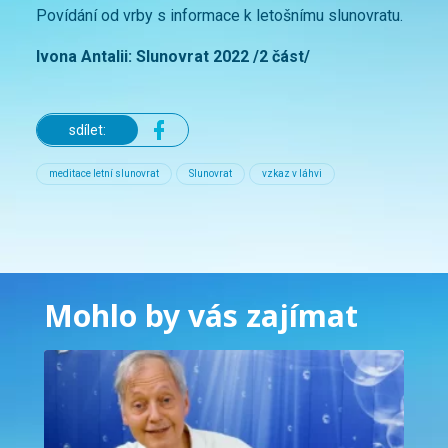
Povídání od vrby s informace k letošnímu slunovratu.
Ivona Antalii: Slunovrat 2022 /2 část/
sdílet:
meditace letní slunovrat
Slunovrat
vzkaz v láhvi
Mohlo by vás zajímat