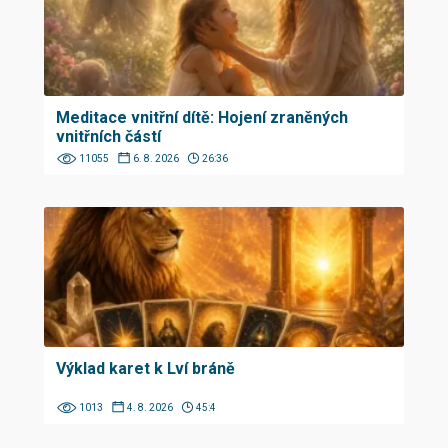
Meditace vnitřní dítě: Hojení zraněných
vnitřních částí
11055
6. 8. 2026
26:36
Výklad karet k Lví bráně
1013
4. 8. 2026
45:4