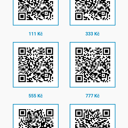
111 Kč
333 Kč
555 Kč
777 Kč