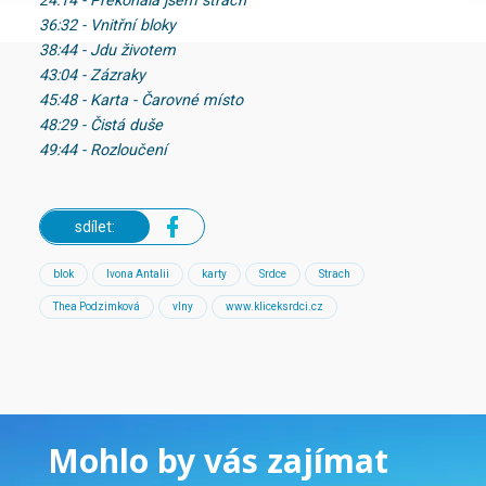
24:14 - Překonala jsem strach
36:32 - Vnitřní bloky
38:44 - Jdu životem
43:04 - Zázraky
45:48 - Karta - Čarovné místo
48:29 - Čistá duše
49:44 - Rozloučení
sdílet:
blok
Ivona Antalii
karty
Srdce
Strach
Thea Podzimková
vlny
www.kliceksrdci.cz
Mohlo by vás zajímat