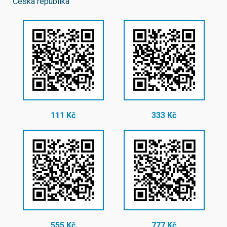
Česká republika
111 Kč
333 Kč
555 Kč
777 Kč