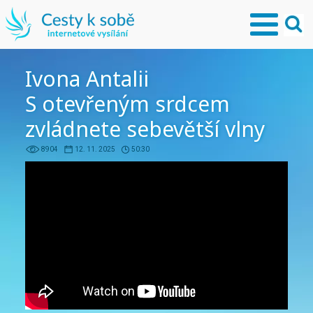
Ivona Antalii
S otevřeným srdcem
zvládnete sebevětší vlny
8904
12. 11. 2025
50:30