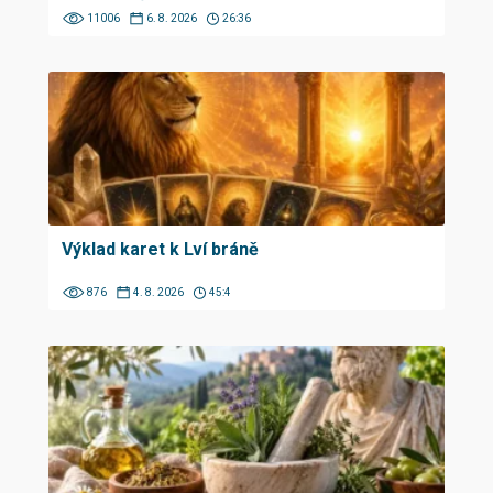
11006
6. 8. 2026
26:36
Výklad karet k Lví bráně
876
4. 8. 2026
45:4