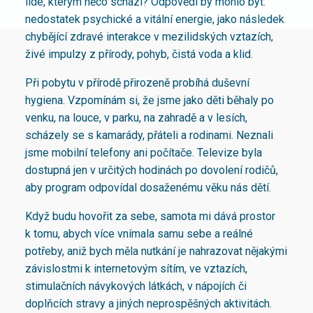
lidé, kterým něco schází? Odpovědí by mohlo být:
nedostatek psychické a vitální energie, jako následek
chybějící zdravé interakce v mezilidských vztazích,
živé impulzy z přírody, pohyb, čistá voda a klid.
Při pobytu v přírodě přirozeně probíhá duševní
hygiena. Vzpomínám si, že jsme jako děti běhaly po
venku, na louce, v parku, na zahradě a v lesích,
scházely se s kamarády, přáteli a rodinami. Neznali
jsme mobilní telefony ani počítače. Televize byla
dostupná jen v určitých hodinách po dovolení rodičů,
aby program odpovídal dosaženému věku nás dětí.
Když budu hovořit za sebe, samota mi dává prostor
k tomu, abych více vnímala samu sebe a reálné
potřeby, aniž bych měla nutkání je nahrazovat nějakými
závislostmi k internetovým sítím, ve vztazích,
stimulačních návykových látkách, v nápojích či
doplňcích stravy a jiných neprospěšných aktivitách.