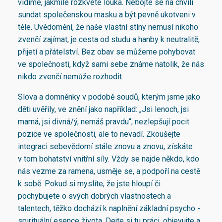
vidíme, jakmile rozkvete louka. Nebojte se na chvíli
sundat společenskou masku a být pevně ukotveni v
těle. Uvědomění, že naše vlastní stíny nemusí nikoho
zvenčí zajímat, je cesta od studu a hanby k neutralitě,
přijetí a přátelství. Bez obav se můžeme pohybovat
ve společnosti, když sami sebe známe natolik, že nás
nikdo zvenčí nemůže rozhodit.
Slova a domněnky v podobě soudů, kterým jsme jako
děti uvěřily, ve znění jako například: „Jsi lenoch, jsi
marná, jsi divná/ý, nemáš pravdu“, nezlepšují pocit
pozice ve společnosti, ale to nevadí. Zkoušejte
integraci sebevědomí stále znovu a znovu, získáte
v tom bohatství vnitřní síly. Vždy se najde někdo, kdo
nás vezme za ramena, usměje se, a podpoří na cestě
k sobě. Pokud si myslíte, že jste hloupí či
pochybujete o svých dobrých vlastnostech a
talentech, těžko dochází k naplnění základní psycho -
spirituální esence života. Dejte si tu práci, objevujte a