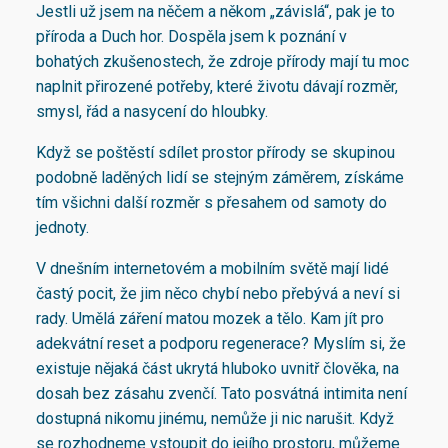
Jestli už jsem na něčem a někom „závislá“, pak je to
příroda a Duch hor. Dospěla jsem k poznání v
bohatých zkušenostech, že zdroje přírody mají tu moc
naplnit přirozené potřeby, které životu dávají rozměr,
smysl, řád a nasycení do hloubky.
Když se poštěstí sdílet prostor přírody se skupinou
podobně laděných lidí se stejným záměrem, získáme
tím všichni další rozměr s přesahem od samoty do
jednoty.
V dnešním internetovém a mobilním světě mají lidé
častý pocit, že jim něco chybí nebo přebývá a neví si
rady. Umělá záření matou mozek a tělo. Kam jít pro
adekvátní reset a podporu regenerace? Myslím si, že
existuje nějaká část ukrytá hluboko uvnitř člověka, na
dosah bez zásahu zvenčí. Tato posvátná intimita není
dostupná nikomu jinému, nemůže ji nic narušit. Když
se rozhodneme vstoupit do jejího prostoru, můžeme