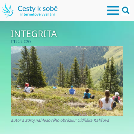
INTEGRITA
30. 8. 2025
autor a zdroj náhledového obrázku: Oldřiška Kališová