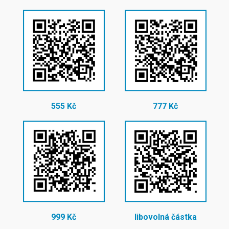
555 Kč
777 Kč
999 Kč
libovolná částka