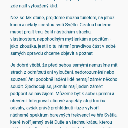
zde najít vytoužený klid.
Než se tak stane, projdeme možná tunelem, na jehož
konci a někdy i cestou svítí Světlo. Cestou budeme
muset projít tmu, čelit nástrahám strachu,
vlastnostem, nepohodlným myšlenkám a pocitům -
jako zkouška, jestli o tu intimní pravdivou část v sobě
samých opravdu chceme objevit a poznat.
Je dobré vědět, že před sebou samými nemusíme mít
strach z odmítnutí ani vyloučení, nedorozumění nebo
souzení. Ani podobně ladění lidé nemají záměr někoho
soudit. Sjednocují se, jakmile mají jeden záměr:
podpořit se navzájem. Můžeme být k sobě upřímní a
otevření. Integrovat stínové aspekty stojí trochu
odvahy, avšak právě prohlédnutí iluze vytvoří
nádherné spektrum barevných frekvencí ve hře Světla,
které tvoří jemný svět Duše a všechnu krásu, kterou