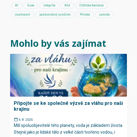
AI
Duše
integrita
Klid
Oldřiška Kališová
osamocení
postcovidový syndrom
Příroda
samota
Mohlo by vás zajímat
Připojte se ke společné výzvě za vláhu pro naši
krajinu
6. 8. 2026
Milí spoluobjevitelé této planety, voda je základem života.
Stejně jako je lidské tělo z velké části tvořeno vodou, i