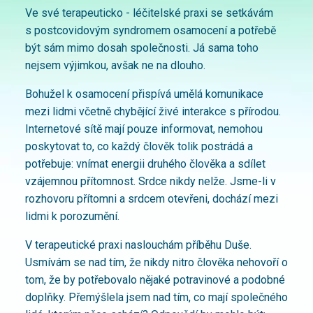
Ve své terapeuticko - léčitelské praxi se setkávám
s postcovidovým syndromem osamocení a potřebě
být sám mimo dosah společnosti. Já sama toho
nejsem výjimkou, avšak ne na dlouho.
Bohužel k osamocení přispívá umělá komunikace
mezi lidmi včetně chybějící živé interakce s přírodou.
Internetové sítě mají pouze informovat, nemohou
poskytovat to, co každý člověk tolik postrádá a
potřebuje: vnímat energii druhého člověka a sdílet
vzájemnou přítomnost. Srdce nikdy nelže. Jsme-li v
rozhovoru přítomni a srdcem otevřeni, dochází mezi
lidmi k porozumění.
V terapeutické praxi naslouchám příběhu Duše.
Usmívám se nad tím, že nikdy nitro člověka nehovoří o
tom, že by potřebovalo nějaké potravinové a podobné
doplňky. Přemýšlela jsem nad tím, co mají společného