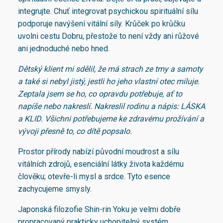
integrujte. Chuť integrovat psychickou spirituální sílu
podporuje navýšení vitální síly. Krůček po krůčku
uvolni cestu Dobru, přestože to není vždy ani růžové
ani jednoduché nebo hned.
Dětský klient mi sdělil, že má strach ze tmy a samoty
a také si nebyl jistý, jestli ho jeho vlastní otec miluje.
Zeptala jsem se ho, co opravdu potřebuje, ať to
napíše nebo nakreslí. Nakreslil rodinu a nápis: LÁSKA
a KLID. Všichni potřebujeme ke zdravému prožívání a
vývoji přesně to, co dítě popsalo.
Prostor přírody nabízí původní moudrost a sílu
vitálních zdrojů, esenciální látky života každému
člověku; otevře-li mysl a srdce. Tyto esence
zachycujeme smysly.
Japonská filozofie Shin-rin Yoku je velmi dobře
propracovaný prakticky uchopitelný systém