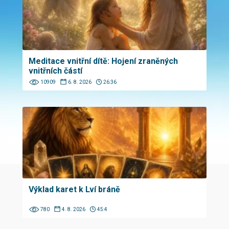
Meditace vnitřní dítě: Hojení zraněných
vnitřních částí
10909
6. 8. 2026
26:36
Výklad karet k Lví bráně
780
4. 8. 2026
45:4