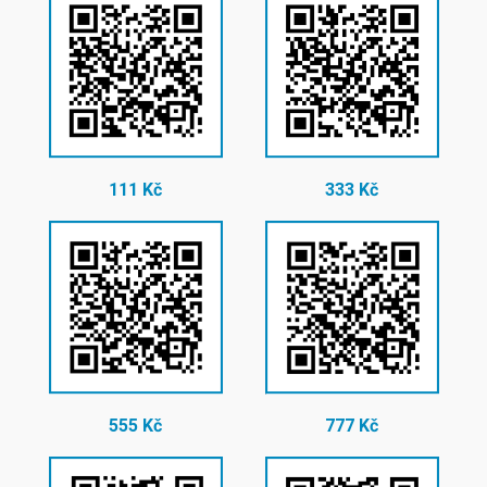
111 Kč
333 Kč
555 Kč
777 Kč