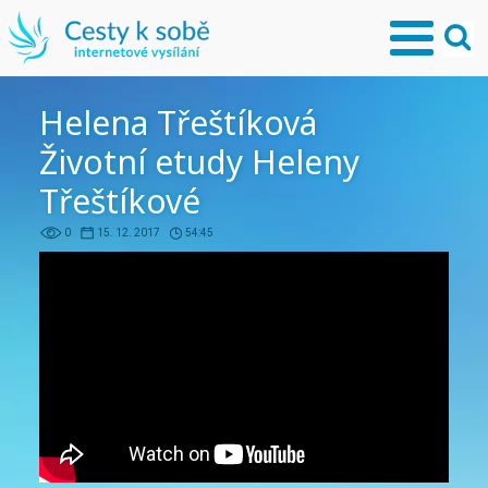
Helena Třeštíková
Životní etudy Heleny
Třeštíkové
0
15. 12. 2017
54:45