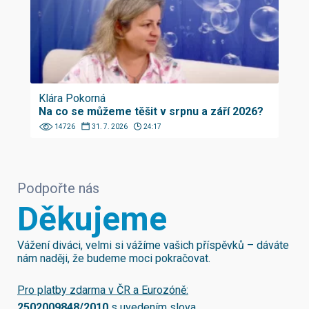
Klára Pokorná
Na co se můžeme těšit v srpnu a září 2026?
14726
31. 7. 2026
24:17
Podpořte nás
Děkujeme
Vážení diváci, velmi si vážíme vašich příspěvků – dáváte
nám naději, že budeme moci pokračovat.
Pro platby zdarma v ČR a Eurozóně:
2502009848/2010
s uvedením slova