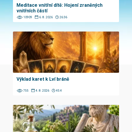
Meditace vnitřní dítě: Hojení zraněných
vnitřních částí
10909
6. 8. 2026
26:36
Výklad karet k Lví bráně
755
4. 8. 2026
45:4