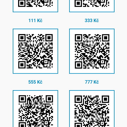
111 Kč
333 Kč
555 Kč
777 Kč