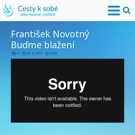
František Novotný
Buďme blažení
0
20. 6. 2012
53:35