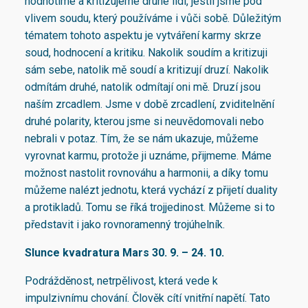
hodnotíme a kritizujeme druhé lidi, jestli jsme pod
vlivem soudu, který používáme i vůči sobě. Důležitým
tématem tohoto aspektu je vytváření karmy skrze
soud, hodnocení a kritiku. Nakolik soudím a kritizuji
sám sebe, natolik mě soudí a kritizují druzí. Nakolik
odmítám druhé, natolik odmítají oni mě. Druzí jsou
naším zrcadlem. Jsme v době zrcadlení, zviditelnění
druhé polarity, kterou jsme si neuvědomovali nebo
nebrali v potaz. Tím, že se nám ukazuje, můžeme
vyrovnat karmu, protože ji uznáme, přijmeme. Máme
možnost nastolit rovnováhu a harmonii, a díky tomu
můžeme nalézt jednotu, která vychází z přijetí duality
a protikladů. Tomu se říká trojjedinost. Můžeme si to
představit i jako rovnoramenný trojúhelník.
Slunce kvadratura Mars 30. 9. – 24. 10.
Podrážděnost, netrpělivost, která vede k
impulzivnímu chování. Člověk cítí vnitřní napětí. Tato