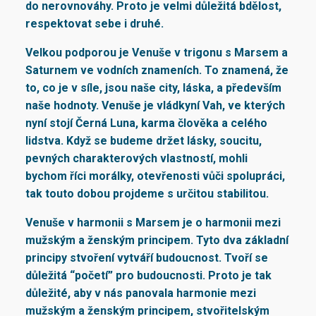
do nerovnováhy. Proto je velmi důležitá bdělost,
respektovat sebe i druhé.
Velkou podporou je Venuše v trigonu s Marsem a
Saturnem ve vodních znameních.
To znamená, že
to, co je v síle, jsou naše city, láska, a především
naše hodnoty. Venuše je vládkyní Vah, ve kterých
nyní stojí Černá Luna, karma člověka a celého
lidstva. Když se budeme držet lásky, soucitu,
pevných charakterových vlastností, mohli
bychom říci morálky, otevřenosti vůči spolupráci,
tak touto dobou projdeme s určitou stabilitou.
Venuše v harmonii s Marsem je o harmonii mezi
mužským a ženským principem. Tyto dva základní
principy stvoření vytváří budoucnost. Tvoří se
důležitá “početí” pro budoucnosti. Proto je tak
důležité, aby v nás panovala harmonie mezi
mužským a ženským principem, stvořitelským