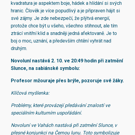
kvadratura je aspektem boje, hádek a hlídání si svých
hranic. Člověk je více popudlivý a je připraven hájit si
své zájmy. Je zde nebezpečí, že plýtvá energií,
protože chce být u všeho, všechno stihnout, ale tím
ztrácí vnitřní klid a snadněji jedná afektovaně. Je to
boj o moc, uznání, a především chtění vyhrát nad
druhým.
Novoluní nastává 2. 10. ve 20:49 hodin při zatmění
Slunce, na sabiánské symbolu:
Profesor mžouraje přes brýle, pozoruje své žáky.
Klíčová myšlenka:
Problémy, které provázejí předávání znalostí ve
speciálním kulturním uspořádání.
Novoluní ve Vahách nastává při zatmění Slunce, v
přesné konjunkci na Černou lunu. Toto symbolizuje