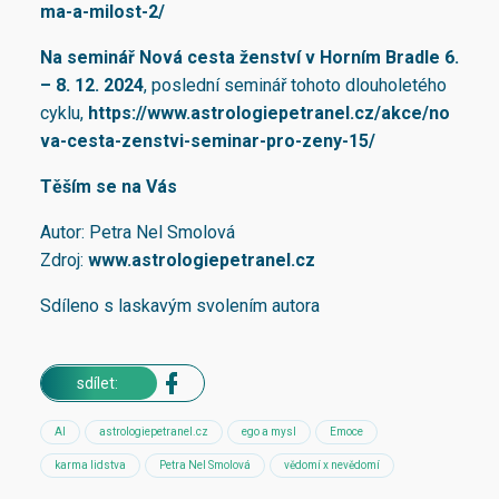
ma-a-milost-2/
Na seminář Nová cesta ženství v Horním Bradle 6.
– 8. 12. 2024
, poslední seminář tohoto dlouholetého
cyklu,
https://www.astrologiepetranel.cz/akce/no
va-cesta-zenstvi-seminar-pro-zeny-15/
Těším se na Vás
Autor: Petra Nel Smolová
Zdroj:
www.astrologiepetranel.cz
Sdíleno s laskavým svolením autora
sdílet:
AI
astrologiepetranel.cz
ego a mysl
Emoce
karma lidstva
Petra Nel Smolová
vědomí x nevědomí