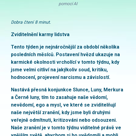
pomocí AI
Dobra čtení 8 minut.
Zviditelnění karmy lidstva
Tento týden je nejnáročnější za období několika
posledních měsíců. Postavení hvězd ukazuje na
karmické okolnosti vrcholící v tomto týdnu, kdy
jsme velmi citliví na jakýkoliv soud, kritiku,
hodnocení, projevení narcismu a závislostí.
Nastává přesná konjunkce Slunce, Luny, Merkura
a Černé luny, tím to zasahuje naše vědomí,
nevědomí, ego a mysl, ve které se zviditelňují
naše největší zranění, kdy jsme byli druhými
veřejně odmítnuti, kritizováni nebo odsouzeni.
Naše zranění je v tomto týdnu viditelné právě ve
vnějším světě, abychom si ho uvědomili a mohli