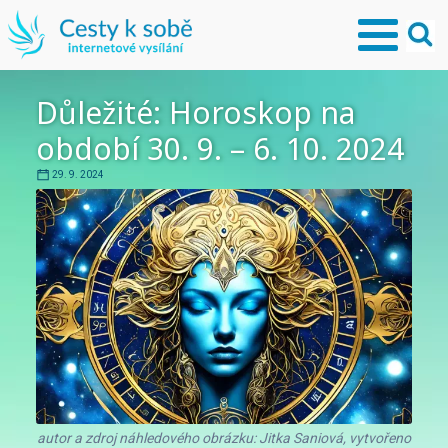
Důležité: Horoskop na
období 30. 9. – 6. 10. 2024
29. 9. 2024
autor a zdroj náhledového obrázku: Jitka Saniová, vytvořeno