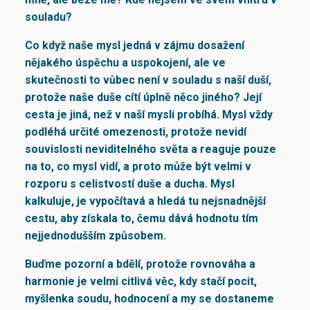
souladu?
Co když naše mysl jedná v zájmu dosažení
nějakého úspěchu a uspokojení, ale ve
skutečnosti to vůbec není v souladu s naší duší,
protože naše duše cítí úplně něco jiného? Její
cesta je jiná, než v naší mysli probíhá. Mysl vždy
podléhá určité omezenosti, protože nevidí
souvislosti neviditelného světa a reaguje pouze
na to, co mysl vidí, a proto může být velmi v
rozporu s celistvostí duše a ducha. Mysl
kalkuluje, je vypočítavá a hledá tu nejsnadnější
cestu, aby získala to, čemu dává hodnotu tím
nejjednodušším způsobem.
Buďme pozorní a bdělí, protože rovnováha a
harmonie je velmi citlivá věc, kdy stačí pocit,
myšlenka soudu, hodnocení a my se dostaneme