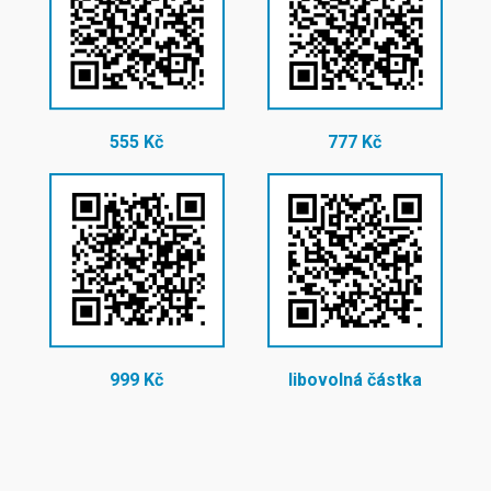
555 Kč
777 Kč
999 Kč
libovolná částka