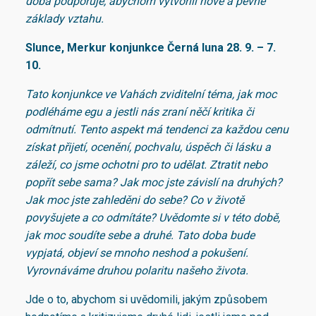
doba podporuje, abychom vytvořili nové a pevné
základy vztahu.
Slunce, Merkur konjunkce Černá luna 28. 9. – 7.
10.
Tato konjunkce ve Vahách zviditelní téma, jak moc
podléháme egu a jestli nás zraní něčí kritika či
odmítnutí. Tento aspekt má tendenci za každou cenu
získat přijetí, ocenění, pochvalu, úspěch či lásku a
záleží, co jsme ochotni pro to udělat. Ztratit nebo
popřít sebe sama? Jak moc jste závislí na druhých?
Jak moc jste zahleděni do sebe? Co v životě
povyšujete a co odmítáte? Uvědomte si v této době,
jak moc soudíte sebe a druhé. Tato doba bude
vypjatá, objeví se mnoho neshod a pokušení.
Vyrovnáváme druhou polaritu našeho života.
Jde o to, abychom si uvědomili, jakým způsobem