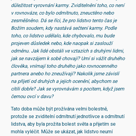
důležitost vyrovnání karmy. Zviditelnění toho, co není
v rovnováze, co bylo odmítnuto, zneuctěno nebo
zesměšněno. Dá se říci, že pro lidstvo tento čas je
Božím soudem, kdy nastává sečtení karmy. Podle
toho, co lidstvo udělalo, kde chybovalo, mu bude
projeven důsledek nebo, kde naopak si zaslouží
odměnu. Jak lidé obstáli ve vztazích s druhými lidmi,
jak se navzájem k sobě chovají? Umí si vážit druhého
člověka, vnímají toho druhého jako rovnocenného
partnera anebo ho zneužívají? Nakolik jsme závislí
na přijetí od druhých a jejich ocenění, abychom se
cítili dobře? Jak se vyrovnávám s pocitem, když jsem
černou ovcí v davu?
Tato doba může být prožívána velmi bolestně,
protože se zviditelní odmítnutí jednotlivce a odmítnutí
lidstva, aby byla prožita bolest světa a přijetím se
mohla vyléčit. Může se ukázat, jak lidstvo neumí