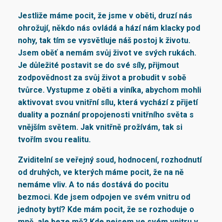
Jestliže máme pocit, že jsme v oběti, druzí nás
ohrožují, někdo nás ovládá a hází nám klacky pod
nohy, tak tím se vysvětluje náš postoj k životu.
Jsem oběť a nemám svůj život ve svých rukách.
Je důležité postavit se do své síly, přijmout
zodpovědnost za svůj život a probudit v sobě
tvůrce. Vystupme z oběti a viníka, abychom mohli
aktivovat svou vnitřní sílu, která vychází z přijetí
duality a poznání propojenosti vnitřního světa s
vnějším světem. Jak vnitřně prožívám, tak si
tvořím svou realitu.
Zviditelní se veřejný soud, hodnocení, rozhodnutí
od druhých, ve kterých máme pocit, že na ně
nemáme vliv. A to nás dostává do pocitu
bezmoci. Kde jsem odpojen ve svém vnitru od
jednoty bytí? Kde mám pocit, že se rozhoduje o
mně, ale beze mě? Kde nejsem ve svém vnitru v