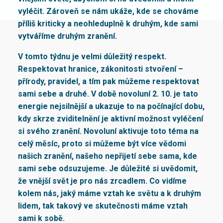
vyléčit. Zároveň se nám ukáže, kde se chováme
příliš kriticky a neohleduplně k druhým, kde sami
vytváříme druhým zranění.
V tomto týdnu je velmi důležitý respekt.
Respektovat hranice, zákonitosti stvoření –
přírody, pravidel, a tím pak můžeme respektovat
sami sebe a druhé. V době novoluní 2. 10. je tato
energie nejsilnější a ukazuje to na počínající dobu,
kdy skrze zviditelnění je aktivní možnost vyléčení
si svého zranění. Novoluní aktivuje toto téma na
celý měsíc, proto si můžeme být více vědomi
našich zranění, našeho nepřijetí sebe sama, kde
sami sebe odsuzujeme. Je důležité si uvědomit,
že vnější svět je pro nás zrcadlem.
Co vidíme
kolem nás, jaký máme vztah ke světu a k druhým
lidem, tak takový ve skutečnosti máme vztah
sami k sobě.