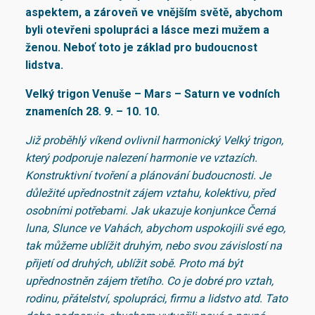
aspektem, a zároveň ve vnějším světě, abychom
byli otevřeni spolupráci a lásce mezi mužem a
ženou. Neboť toto je základ pro budoucnost
lidstva.
Velký trigon Venuše – Mars – Saturn ve vodních
znameních 28. 9. – 10. 10.
Již proběhlý víkend ovlivnil harmonický Velký trigon,
který podporuje nalezení harmonie ve vztazích.
Konstruktivní tvoření a plánování budoucnosti. Je
důležité upřednostnit zájem vztahu, kolektivu, před
osobními potřebami. Jak ukazuje konjunkce Černá
luna, Slunce ve Vahách, abychom uspokojili své ego,
tak můžeme ublížit druhým, nebo svou závislostí na
přijetí od druhých, ublížit sobě. Proto má být
upřednostněn zájem třetího. Co je dobré pro vztah,
rodinu, přátelství, spolupráci, firmu a lidstvo atd. Tato