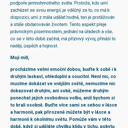
podpoře jemnohmotného světa. Protože, kdo umí
zacházet se svou energií, je vděčný za to, co má k
dispozici, umí z mála udělat hodně, ten je protěžován
a stále obdarováván životem. Tento aspekt přeje
právnickým písemnostem, jednání na úřadech a vše,
co se v této době začíná, má příznivý vývoj, přináší to
naději, úspěch a hojnost.
Moji milí,
procházíme velmi emoční dobou, buďte k sobě i k
druhým laskaví, ohleduplní a soucitní. Není nic, co
musíme dokázat ve vnějším světě, nemusíme nic
dokazovat druhým, ani sobě, můžeme druhým
ponechat jejich svobodnou volbu, aniž bychom si
to brali osobně. Buďte více sami se sebou v lásce
a harmonii, pak přirozeně můžete být v lásce a
harmonii k okolnímu světu. Pomůže vám v této
době, když si uděláte chvilku klidu v tichu, pobytu