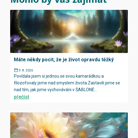
Máte někdy pocit, že je život opravdu těžký
9. 8. 2026
Povídala jsem si jednou se svou kamarádkou a
filozofovaly jsme nad smyslem života.Zastavili jsme se
nad tím, jak jsme vychováváni v ŠABLONĚ...
přečíst