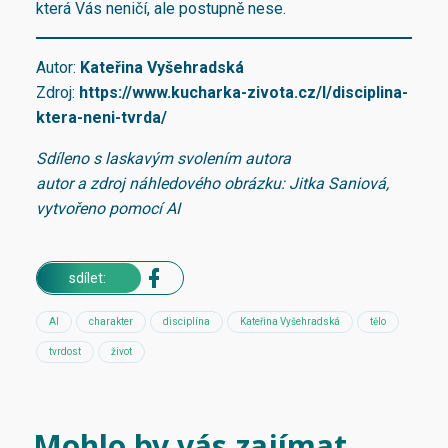
která Vás neničí, ale postupně nese.
Autor:
Kateřina Vyšehradská
Zdroj:
https://www.kucharka-zivota.cz/l/disciplina-
ktera-neni-tvrda/
Sdíleno s laskavým svolením autora
autor a zdroj náhledového obrázku: Jitka Saniová,
vytvořeno pomocí AI
sdílet:
AI
charakter
disciplína
Kateřina Vyšehradská
tělo
tvrdost
život
Mohlo by vás zajímat