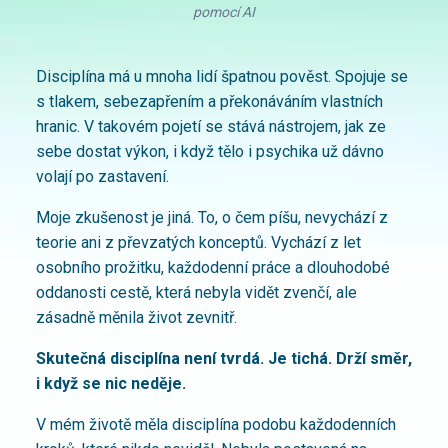
pomocí AI
Disciplína má u mnoha lidí špatnou pověst. Spojuje se
s tlakem, sebezapřením a překonáváním vlastních
hranic. V takovém pojetí se stává nástrojem, jak ze
sebe dostat výkon, i když tělo i psychika už dávno
volají po zastavení.
Moje zkušenost je jiná. To, o čem píšu, nevychází z
teorie ani z převzatých konceptů. Vychází z let
osobního prožitku, každodenní práce a dlouhodobé
oddanosti cestě, která nebyla vidět zvenčí, ale
zásadně měnila život zevnitř.
Skutečná disciplína není tvrdá. Je tichá. Drží směr,
i když se nic neděje.
V mém životě měla disciplína podobu každodenních