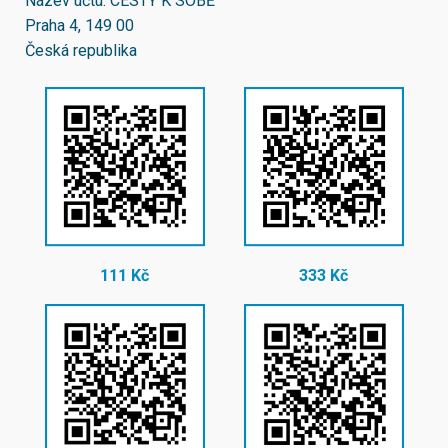
Název účtu: CESTY K SOBĚ
Praha 4, 149 00
Česká republika
111 Kč
333 Kč