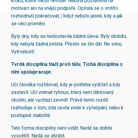
kroků, které nikdo neviděl. Nebyla postavená na
motivaci ani na vnější podpoře. Opírala se o vnitřní
rozhodnutí pokračovat, i když nebylo jasné, kdy a jak
se věci promění.
Byly dny, kdy se nedostavila žádná úleva. Byly období,
kdy nebyla žádná jistota. Přesto se šlo dál. Ne silou.
Vytrvalostí.
Tvrdá disciplína tlačí proti tělu. Tichá disciplína s
ním spolupracuje.
Učí člověka rozlišovat, kdy je potřeba vydržet a kdy
zastavit. Učí vnímat rytmus, který není diktovaný
okolím, ale vychází zevnitř. Právě tento rozdíl
rozhoduje o tom, zda cesta vede k vyčerpání, nebo k
postupné stabilitě.
Tato forma disciplíny není vidět. Nedá se dobře
vysvětlit. Nedá se zkrátit.