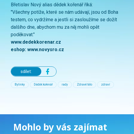
Břetislav Nový alias dědek kořenář říká:
"Všechny potíže, které se nám udávají, jsou od Boha
testem, co vydržíme a jestli si zasloužíme se dožít
dalšího dne, abychom mu za něj mohli opět
poděkovat."
www.dedekkorenar.cz
eshop: www.novysro.cz
sdílet:
Bylinky
Děděk kořenář
rady
Zdravé tělo
zdraví
Mohlo by vás zajímat