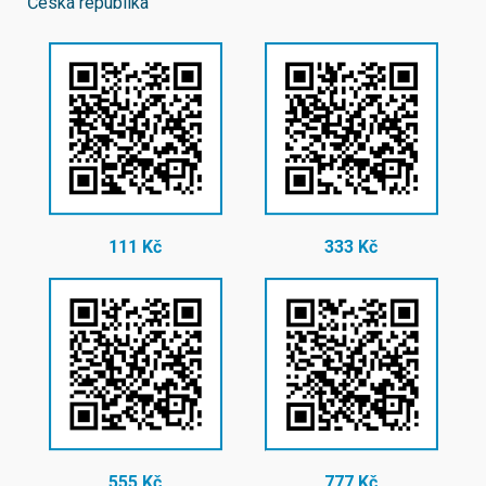
Česká republika
111 Kč
333 Kč
555 Kč
777 Kč