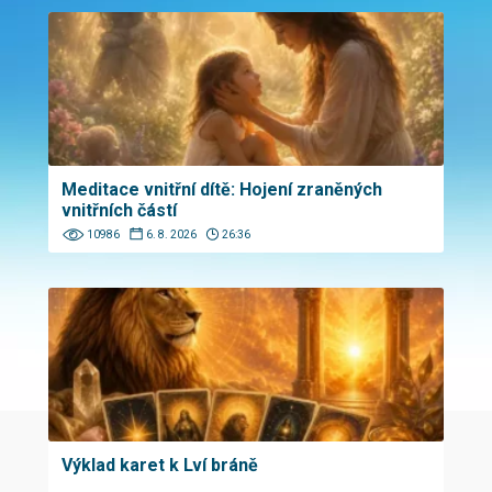
Meditace vnitřní dítě: Hojení zraněných
vnitřních částí
10986
6. 8. 2026
26:36
Výklad karet k Lví bráně