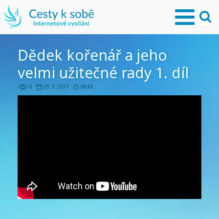
Dědek kořenář a jeho
velmi užitečné rady 1. díl
0
29. 5. 2017
58:43